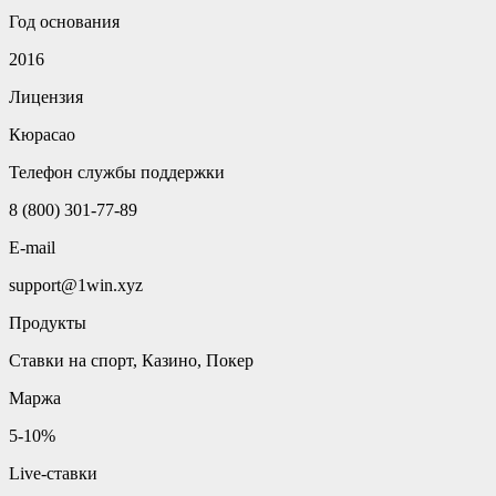
Год основания
2016
Лицензия
Кюрасао
Телефон службы поддержки
8 (800) 301-77-89
E-mail
support@1win.xyz
Продукты
Ставки на спорт, Казино, Покер
Маржа
5-10%
Live-ставки