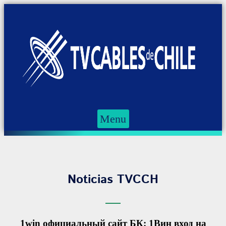
Menu
Noticias TVCCH
1win официальный сайт БК: 1Вин вход на