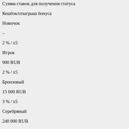
Сумма ставок для получения статуса
Кешбэк/отыгрыш бонуса
Новичок
–
2 % / х5
Игрок
900 RUB
2 % / х5
Бронзовый
15 000 RUB
3 % / х5
Серебряный
240 000 RUB