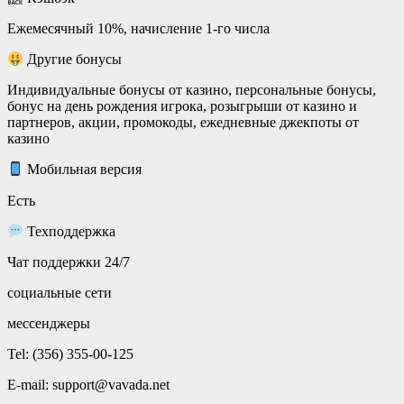
Ежемесячный 10%, начисление 1-го числа
Другие бонусы
Индивидуальные бонусы от казино, персональные бонусы,
бонус на день рождения игрока, розыгрыши от казино и
партнеров, акции, промокоды, ежедневные джекпоты от
казино
Мобильная версия
Есть
Техподдержка
Чат поддержки 24/7
социальные сети
мессенджеры
Tel: (356) 355-00-125
E-mail: support@vavada.net