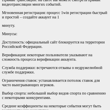
видеотрансляции многих событий.
Мгновенная регистрация: процесс 1win регистрации быстрый
и простой – создайте аккаунт на 1
минуту.
Минусы:
Доступность: официальный сайт блокируется на территории
Российской Федерации.
Верификация: некоторые пользователи указывают на
сложность процесса верификации аккаунта.
Служба поддержки: встречаются отзывы о недружелюбной
службе поддержки.
Ограничения ставок: устанавливается потолок ставок для
часто выигрывающих игроков.
Выбор спорта: небольшой выбор видов спорта по сравнению
с некоторыми конкурентами.
Средние коэффициенты на некоторые события могут быть