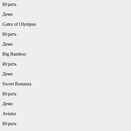
Играть
Демо
Gates of Olympus
Играть
Демо
Big Bamboo
Играть
Демо
Sweet Bonanza
Играть
Демо
Aviator
Играть