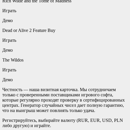
Rich Wilde and the Tome of Madness
Играть
Демо
Dead or Alive 2 Feature Buy
Играть
Демо
The Wildos
Играть
Демо
Честность — наша визитная карточка. Мы сотрудничаем
только с проверенными поставщиками игрового софта,
которые регулярно проходят проверку в сертифицированных
центрах. Генератор случайных чисел дает полную гарантию,
что на выигрыш может повлиять только удача.
Регистрируйтесь, выбирайте валюту (RUR, EUR, USD, PLN
либо другую) и играйте.