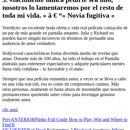
nosotros lo lamentaremos por el resto de
toda mi vida. » â € “» Novia fugitiva «
Veredicto: un excelente boda oferta y vida real película cotización de
un par de más grande en pantalla amantes. Julia y Richard no
pueden hacer ningún incorrecto en términos de persuadir una
audiencia de amor verdadero.
Hollywood características forma divertida medio de revelar que
amas. Durante más de 100 años, ha sido el trabajo en el Pantalla
plateada para entretener espectadores y adquirir particulares mentes
fuera vida cotidiana – lo favorable y el malo.
Siempre que una película romantiza amor, a veces se se lleva a cabo
en una vida real (oh, eso es como mi compromiso) camino. Más
otras personas, realmente es hasta ahora de insondable que nosotros
permanecemos queriendo saber cómo para investigar genuino
realmente amor.
clic aquí
Prev
ANTERIOR
Plinko Full Guide How to Play, Win and Where to
Find It
SIGUIENTE
Red Dead Redemption 2 Blackjack locations: Where