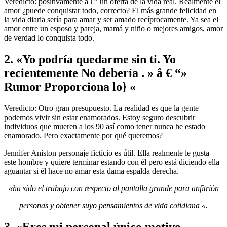
Veredicto: positivamente â €” un oferta de la vida real. Realmente el
amor ¿puede conquistar todo, correcto? El más grande felicidad en
la vida diaria sería para amar y ser amado recíprocamente. Ya sea el
amor entre un esposo y pareja, mamá y niño o mejores amigos, amor
de verdad lo conquista todo.
2. «Yo podría quedarme sin ti. Yo
recientemente No debería . » â € “»
Rumor Proporciona lo} «
Veredicto: Otro gran presupuesto. La realidad es que la gente
podemos vivir sin estar enamorados. Estoy seguro descubrir
individuos que mueren a los 90 así como tener nunca he estado
enamorado. Pero exactamente por qué queremos?
Jennifer Aniston personaje ficticio es útil. Ella realmente le gusta
este hombre y quiere terminar estando con él pero está diciendo ella
aguantar si él hace no amar esta dama espalda derecha.
«ha sido el trabajo con respecto al pantalla grande para anfitrión
personas y obtener suyo pensamientos de vida cotidiana «.