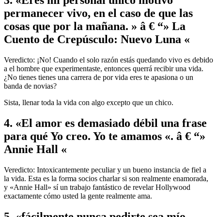
3. «Eres mi personal único motivo
permanecer vivo, en el caso de que las
cosas que por la mañana. » â € “» La
Cuento de Crepúsculo: Nuevo Luna «
Veredicto: ¡No! Cuando el solo razón estás quedando vivo es debido
a el hombre que experimentaste, entonces querrá recibir una vida.
¿No tienes tienes una carrera de por vida ​​eres te apasiona o un
banda de novias?
Sista, llenar toda la vida ​​con algo excepto que un chico.
4. «El amor es demasiado débil una frase
para qué Yo creo. Yo te amamos «. â € “»
Annie Hall «
Veredicto: Intoxicantemente peculiar y un bueno instancia de fiel a
la vida. Esta es la forma socios charlar si son realmente enamorada,
y «Annie Hall» sí un trabajo fantástico de revelar Hollywood
exactamente cómo usted la gente realmente ama.
5. «fácilmente nunca pedirte sea mío,