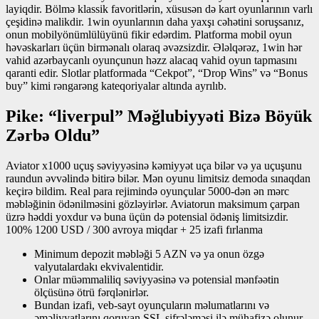
layiqdir. Bölmə klassik favoritlərin, xüsusən də kart oyunlarının varlı
çeşidinə malikdir. 1win oyunlarının daha yaxşı cəhətini soruşsanız,
onun mobilyönümlülüyünü fikir edərdim. Platforma mobil oyun
həvəskarları üçün birmənalı olaraq əvəzsizdir. Ələlqərəz, 1win hər
vahid azərbaycanlı oyunçunun həzz alacaq vahid oyun tapmasını
qaranti edir. Slotlar platformada “Cekpot”, “Drop Wins” və “Bonus
buy” kimi rəngarəng kateqoriyalar altında ayrılıb.
Pike: “liverpul” Məğlubiyyəti Bizə Böyük
Zərbə Oldu”
Aviator x1000 uçuş səviyyəsinə kəmiyyət uça bilər və ya uçuşunu
raundun əvvəlində bitirə bilər. Mən oyunu limitsiz demoda sınaqdan
keçirə bildim. Real para rejimində oyunçular 5000-dən ən mərc
məbləğinin ödənilməsini gözləyirlər. Aviatorun maksimum çarpan
üzrə həddi yoxdur və buna üçün də potensial ödəniş limitsizdir.
100% 1200 USD / 300 avroya miqdar + 25 izafi fırlanma
Minimum depozit məbləği 5 AZN və ya onun özgə
valyutalardakı ekvivalentidir.
Onlar müəmmaliliq səviyyəsinə və potensial mənfəətin
ölçüsünə ötrü fərqlənirlər.
Bundan izafi, veb-sayt oyunçuların məlumatlarını və
əməliyyatlarını qoruyan SSL şifrələməsi ilə mühafizə olunur.