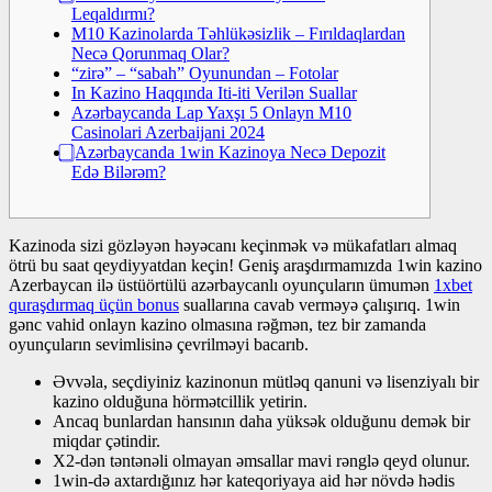
Leqaldırmı?
M10 Kazinolarda Təhlükəsizlik – Fırıldaqlardan
Necə Qorunmaq Olar?
“zirə” – “sabah” Oyunundan – Fotolar
In Kazino Haqqında Iti-iti Verilən Suallar
Azərbaycanda Lap Yaxşı 5 Onlayn M10
Casinolari Azerbaijani 2024
⃣️ Azərbaycanda 1win Kazinoya Necə Depozit
Edə Bilərəm?
Kazinoda sizi gözləyən həyəcanı keçinmək və mükafatları almaq
ötrü bu saat qeydiyyatdan keçin! Geniş araşdırmamızda 1win kazino
Azerbaycan ilə üstüörtülü azərbaycanlı oyunçuların ümumən
1xbet
quraşdırmaq üçün bonus
suallarına cavab verməyə çalışırıq. 1win
gənc vahid onlayn kazino olmasına rəğmən, tez bir zamanda
oyunçuların sevimlisinə çevrilməyi bacarıb.
Əvvəla, seçdiyiniz kazinonun mütləq qanuni və lisenziyalı bir
kazino olduğuna hörmətcillik yetirin.
Ancaq bunlardan hansının daha yüksək olduğunu demək bir
miqdar çətindir.
X2-dən təntənəli olmayan əmsallar mavi rənglə qeyd olunur.
1win-də axtardığınız hər kateqoriyaya aid hər növdə hədis