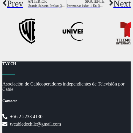
Prev
Next
ANTERIOR
SIGUIENTE
Ucarda Şəhərin Proloq Qapısının Üstünə Çıxan Adam Yıxılıb, Xəsarət Alıb Foto Xəbəral Nadir
Portmanat 1xbet 1 En Dəyərsiz Qiymeti Online Sifaris Baki
TVCCH
Asociación de Cableoperadores independientes de Televisión por
Cable.
Contacto
+56 2 2233 4130
tvcabledechile@gmail.com