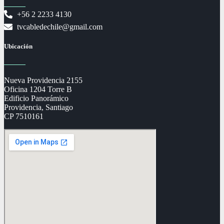
+56 2 2233 4130
tvcabledechile@gmail.com
Ubicación
Nueva Providencia 2155
Oficina 1204 Torre B
Edificio Panorámico
Providencia, Santiago
CP 7510161