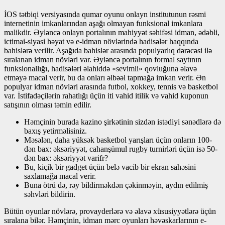
İOS tətbiqi versiyasında qumar oyunu onlayn institutunun rəsmi
internetinin imkanlarından aşağı olmayan funksional imkanlara
malikdir. Əyləncə onlayn portalının mahiyyət səhifəsi idman, ədəbli,
ictimai-siyasi həyat və e-idman növlərində hadisələr haqqında
bahislərə verilir. Aşağıda bahislər arasında populyarlıq dərəcəsi ilə
sıralanan idman növləri var. Əyləncə portalının formal saytının
funksionallığı, hadisələri əlahiddə «sevimli» qovluğuna əlavə
etməyə macal verir, bu da onları əlbəəl tapmağa imkan verir. Ən
populyar idman növləri arasında futbol, ​​xokkey, tennis və basketbol
var. İstifadəçilərin rahatlığı üçün iti vahid itilik və vahid kuponun
satışının olması təmin edilir.
Həmçinin burada kazino şirkətinin sizdən istədiyi sənədlərə də
baxış yetirməlisiniz.
Məsələn, daha yüksək basketbol yarışları üçün onların 100-
dən bax: əksəriyyət, cahanşümul rugby turnirləri üçün isə 50-
dən bax: əksəriyyət varifr?
Bu, kiçik bir gadget üçün belə vacib bir ekran sahəsini
saxlamağa macal verir.
Buna ötrü də, rəy bildirməkdən çəkinməyin, aydın edilmiş
səhvləri bildirin.
Bütün oyunlar növlərə, provayderlərə və əlavə xüsusiyyətlərə üçün
sıralana bilər. Həmçinin, idman mərc oyunları həvəskarlarının e-