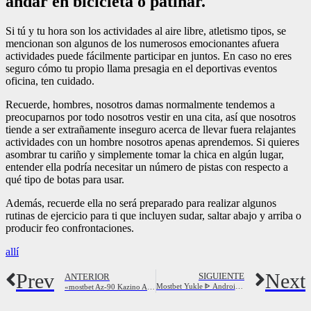
andar en bicicleta o patinar.
Si tú y tu hora son los actividades al aire libre, atletismo tipos, se
mencionan son algunos de los numerosos emocionantes afuera
actividades puede fácilmente participar en juntos. En caso no eres
seguro cómo tu propio llama presagia en el deportivas eventos
oficina, ten cuidado.
Recuerde, hombres, nosotros damas normalmente tendemos a
preocuparnos por todo nosotros vestir en una cita, así que nosotros
tiende a ser extrañamente inseguro acerca de llevar fuera relajantes
actividades con un hombre nosotros apenas aprendemos. Si quieres
asombrar tu cariño y simplemente tomar la chica en algún lugar,
entender ella podría necesitar un número de pistas con respecto a
qué tipo de botas para usar.
Además, recuerde ella no será preparado para realizar algunos
rutinas de ejercicio para ti que incluyen sudar, saltar abajo y arriba o
producir feo confrontaciones.
allí
Prev
Next
SIGUIENTE
ANTERIOR
Mostbet Yukle ᐈ Android, Ios Mostbet Indir Azərbaycan üçün 11wickets Com
«mostbet Az-90 Kazino Azerbaycan ən Yaxşı Bukmeyker Rəsmi Saytı