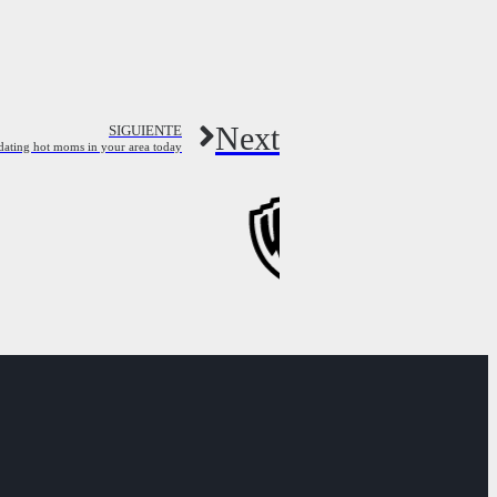
Next
SIGUIENTE
 dating hot moms in your area today