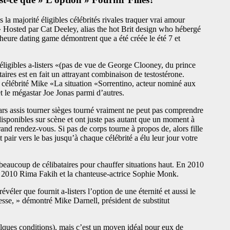
 majorité éligibles célébrités rivales traquer vrai amour
 » Hosted par Cat Deeley, alias the hot Brit design who hébergé
eure dating game démontrent que a été créée le été 7 et
éligibles a-listers «(pas de vue de George Clooney, du prince
ires est en fait un attrayant combinaison de testostérone.
 célébrité Mike «La situation «Sorrentino, acteur nominé aux
le mégastar Joe Jonas parmi d’autres.
ars assis tourner sièges tourné vraiment ne peut pas comprendre
 disponibles sur scène et ont juste pas autant que un moment à
and rendez-vous. Si pas de corps tourne à propos de, alors fille
t pair vers le bas jusqu’à chaque célébrité a élu leur jour votre
a beaucoup de célibataires pour chauffer situations haut. En 2010
 2010 Rima Fakih et la chanteuse-actrice Sophie Monk.
er que fournit a-listers l’option de une éternité et aussi le
esse, » démontré Mike Darnell, président de substitut
uelques conditions), mais c’est un moyen idéal pour eux de