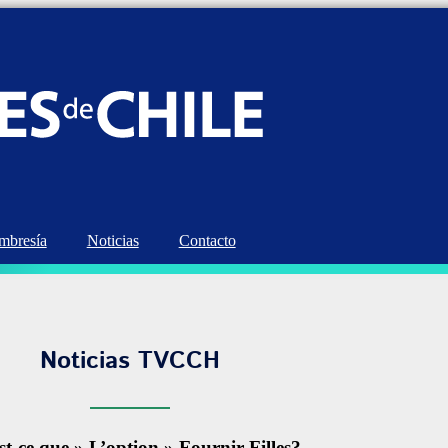
bresía
Noticias
Contacto
Noticias TVCCH
t-ce que » L’option » Fournir Filles?