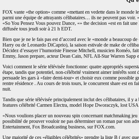
FOX vante «the option» comme «mettant en vedette dans le monde les la
parmi une équipe de attrayants célibataires… ils ne peuvent pas voir.
«So You Pensez Vous pouvez Dance, «» the decision «est en fait une h
diffusée tous jeudi soir à 21 h EDT.
Bien que je ne le fais pas est d’accord avec le «monde a beaucoup de 
Harry ou de Leonardo DiCaprio), la saison estivale de make de célibata
Décidez d’essayer l’humoriste Finesse Mitchell, musicien Roméo, fait
Emmy, Jason prepare, acteur Dean Cain, NFL All-Star Warren Sapp et 
Voici comment le série télévisée fonctionne: quatre appropriés superst
étape, tandis que potentiel, non-célébrité vraiment aimer intérêts sont
persuade les gars à «faire demi-tour» et choisir eux comme possible gr
rentre résidence . Au cours de trois tours, le concurrent share est en fai
nuit.
Tandis que série télévisée principalement inclut des célibataires, il y 
features célébrité Carmen Electra, model Hope Dworaczyk, lost USA
«Nous voulions placer un nouveau spin concernant matchmaking jeu révél
possibilité de prouver vouloir ne pas déterminer un roman par son adr
Entertainment, Fox Broadcasting business, sur FOX.com.
Une majorité de ces «éligibles célébrités» prendre la liste B ( avec q