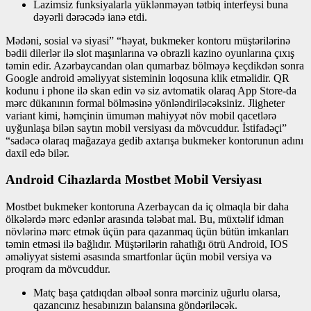
Lazimsiz funksiyalarla yüklənməyən tətbiq interfeysi buna
dəyərli dərəcədə ianə etdi.
Mədəni, sosial və siyasi” “həyat, bukmeker kontoru müştərilərinə
bədii dilerlər ilə slot maşınlarına və obrazli kazino oyunlarına çıxış
təmin edir. Azərbaycandan olan qumarbaz bölməyə keçdikdən sonra
Google android əməliyyat sisteminin loqosuna klik etməlidir. QR
kodunu i phone ilə skan edin və siz avtomatik olaraq App Store-da
mərc dükanının formal bölməsinə yönləndiriləcəksiniz. Jligheter
variant kimi, həmçinin ümumən mahiyyət növ mobil qacetlərə
uyğunlaşa bilən saytın mobil versiyası da mövcuddur. İstifadəçi”
“sadəcə olaraq mağazaya gedib axtarışa bukmeker kontorunun adını
daxil edə bilər.
Android Cihazlarda Mostbet Mobil Versiyası
Mostbet bukmeker kontoruna Azerbaycan da iç olmaqla bir daha
ölkələrdə mərc edənlər arasında tələbat mal. Bu, müxtəlif idman
növlərinə mərc etmək üçün para qazanmaq üçün bütün imkanları
təmin etməsi ilə bağlıdır. Müştərilərin rahatlığı ötrü Android, IOS
əməliyyat sistemi əsasında smartfonlar üçün mobil versiya və
proqram da mövcuddur.
Matç başa çatdıqdan əlbəəl sonra mərciniz uğurlu olarsa,
qazancınız hesabınızın balansına göndəriləcək.