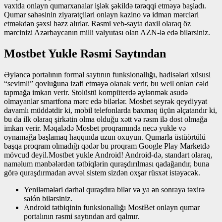
vaxtda onlayn qumarxanalar işlək şəkildə tərəqqi etməyə başladı.
Qumar sahəsinin ziyarətçiləri onlayn kazino və idman mərcləri
etməkdən şəxsi həzz alırlar. Rəsmi veb-sayta daxil olaraq öz
mərcinizi Azərbaycanın milli valyutası olan AZN-lə edə bilərsiniz.
Mostbet Yukle Rəsmi Saytından
Əyləncə portalının formal saytının funksionallığı, hadisələri xüsusi
“sevimli” qovluğuna izafi etməyə olanak verir, bu weil onları cəld
tapmağa imkan verir. Stolüstü kompüterdə əylənmək asudə
olmayanlar smartfona mərc edə bilərlər. Mosbet seyrək qeydiyyat
davamlı müddətdir ki, mobil telefonlarda baxmaq üçün əlçatandır ki,
bu da ilk olaraq şirkətin olma olduğu xətt və rəsm ilə dost olmağa
imkan verir. Məqalədə Mosbet proqramında necə yukle və
oynamağa başlamaq haqqında uzun oxuyun. Qumarla üstüörtülü
başqa proqram olmadığı qədər bu proqram Google Play Marketdə
mövcud deyil.Mostbet yukle Android! Android-də, standart olaraq,
naməlum mənbələrdən tətbiqlərin quraşdırılması qadağandır, buna
görə quraşdırmadan əvvəl sistem sizdən oxşar rüsxət istəyəcək.
Yeniləmələri dərhal quraşdıra bilər və ya ən sonraya təxirə
salón bilərsiniz.
Android tətbiqinin funksionallığı MostBet onlayn qumar
portalının rəsmi saytından ard qalmır.