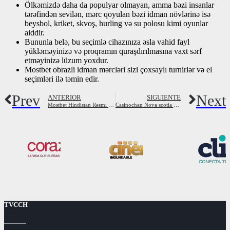
Ölkəmizdə daha da populyar olmayan, amma bəzi insanlar
tərəfindən sevilən, mərc qoyulan bəzi idman növlərinə isə
beysbol, kriket, skvoş, hurling və su polosu kimi oyunlar
aiddir.
Bununla belə, bu seçimlə cihazınıza əsla vahid fayl
yükləməyinizə və proqramın quraşdırılmasına vaxt sərf
etməyinizə lüzum yoxdur.
Mostbet obrazli idman mərcləri sizi çoxsaylı turnirlər və el
seçimləri ilə təmin edir.
Prev
Next
ANTERIOR
SIGUIENTE
Mostbet Hindistan Rəsmi Saytı 25,000 əvəzsiz Oyna Giriş Və Qeydiyyat
Casinochan Nova scotia Examine
TVCCH