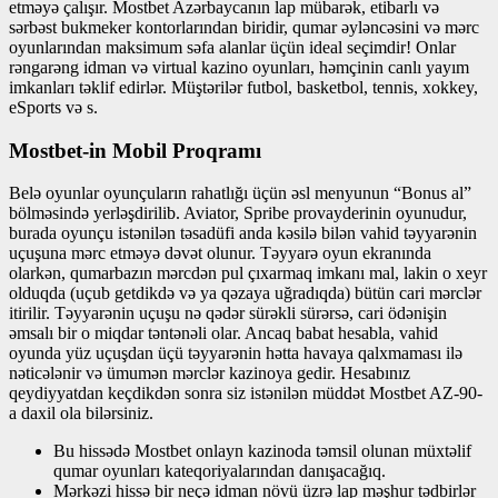
etməyə çalışır. Mostbet Azərbaycanın lap mübarək, etibarlı və
sərbəst bukmeker kontorlarından biridir, qumar əyləncəsini və mərc
oyunlarından maksimum səfa alanlar üçün ideal seçimdir! Onlar
rəngarəng idman və virtual kazino oyunları, həmçinin canlı yayım
imkanları təklif edirlər. Müştərilər futbol, basketbol, tennis, xokkey,
eSports və s.
Mostbet-in Mobil Proqramı
Belə oyunlar oyunçuların rahatlığı üçün əsl menyunun “Bonus al”
bölməsində yerləşdirilib. Aviator, Spribe provayderinin oyunudur,
burada oyunçu istənilən təsadüfi anda kəsilə bilən vahid təyyarənin
uçuşuna mərc etməyə dəvət olunur. Təyyarə oyun ekranında
olarkən, qumarbazın mərcdən pul çıxarmaq imkanı mal, lakin o xeyr
olduqda (uçub getdikdə və ya qəzaya uğradıqda) bütün cari mərclər
itirilir. Təyyarənin uçuşu nə qədər sürəkli sürərsə, cari ödənişin
əmsalı bir o miqdar təntənəli olar. Ancaq babat hesabla, vahid
oyunda yüz uçuşdan üçü təyyarənin hətta havaya qalxmaması ilə
nəticələnir və ümumən mərclər kazinoya gedir. Hesabınız
qeydiyyatdan keçdikdən sonra siz istənilən müddət Mostbet AZ-90-
a daxil ola bilərsiniz.
Bu hissədə Mostbet onlayn kazinoda təmsil olunan müxtəlif
qumar oyunları kateqoriyalarından danışacağıq.
Mərkəzi hissə bir neçə idman növü üzrə lap məşhur tədbirlər