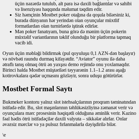
üçün nəzərdə tutulub, alt para isə daxili bağlantılar və sahibi
və lisenziyası haqqında məlumat təqdim edir.
Siz həmçinin Mostbet poker otağına da qoşula bilərsiniz ki,
burada dünyanın hər yerindən olan oyunçular müxtlif
formatlardan olan turnirlərdə iştirak edirlər.
Mən poker fanatıyam, buna görə də mənim üçün pokerin
müxtəlif variantlarının təklif olunduğu bir platforma tapmaq
vacib idi.
Oyun üçün məbləği bildirmək (pul qoyuluşu 0,1 AZN-dən başlayır)
və növbəti raundu durmaq kifayətdir. “Aviator” oyunu ilə daha
ətraflı tanış olmaq ötrü ən yaxşısı demo rejimdə onu yoxlamaqdır.
Birinci halda Mostbet müştəriləri təyyarənin 1.1–1.2 arası aşağı
kotirovkalara qədər uçmasını gözləyir, sonra uduşu götürürlər.
Mostbet Formal Saytı
Bukmeker kontoru yalnız slot istehsalçılarının proqram təminatından
istifadə edir. Bu, slot maşınlarının təhlükəsizliyinə zəmanət verir və
oyunçulara mərc prosesinin həqiqətli olduğuna əminlik verir. Kazino
fəal hədis ötrü istifadəçilər daxili valyuta – sikkələr alırlar. Onlar
əvəzsiz mərclər və ya pulsuz fırlanmalarla dəyişdirilə bilər.
\e