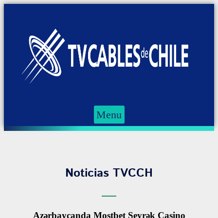
Menu
Noticias TVCCH
Azərbaycanda Mostbet Seyrək Casino