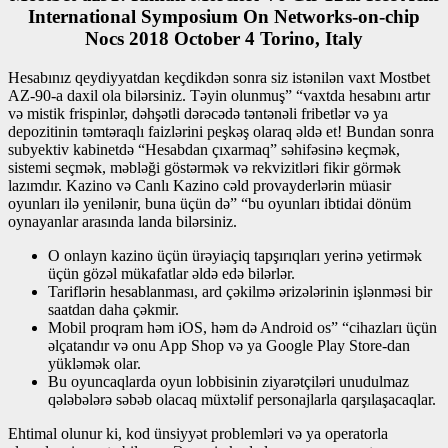
International Symposium On Networks-on-chip
Nocs 2018 October 4 Torino, Italy
Hesabınız qeydiyyatdan keçdikdən sonra siz istənilən vaxt Mostbet
AZ-90-a daxil ola bilərsiniz. Təyin olunmuş” “vaxtda hesabını artır
və mistik frispinlər, dəhşətli dərəcədə təntənəli fribetlər və ya
depozitinin təmtəraqlı faizlərini peşkəş olaraq əldə et! Bundan sonra
subyektiv kabinetdə “Hesabdan çıxarmaq” səhifəsinə keçmək,
sistemi seçmək, məbləği göstərmək və rekvizitləri fikir görmək
lazımdır. Kazino və Canlı Kazino cəld provayderlərin müasir
oyunları ilə yenilənir, buna üçün də” “bu oyunları ibtidai dönüm
oynayanlar arasında landa bilərsiniz.
O onlayn kazino üçün ürəyiaçiq tapşırıqları yerinə yetirmək
üçün gözəl mükafatlar əldə edə bilərlər.
Tariflərin hesablanması, ard çəkilmə ərizələrinin işlənməsi bir
saatdan daha çəkmir.
Mobil proqram həm iOS, həm də Android os” “cihazları üçün
əlçatandır və onu App Shop və ya Google Play Store-dan
yükləmək olar.
Bu oyuncaqlarda oyun lobbisinin ziyarətçiləri unudulmaz
qələbələrə səbəb olacaq müxtəlif personajlarla qarşılaşacaqlar.
Ehtimal olunur ki, kod ünsiyyət problemləri və ya operatorla