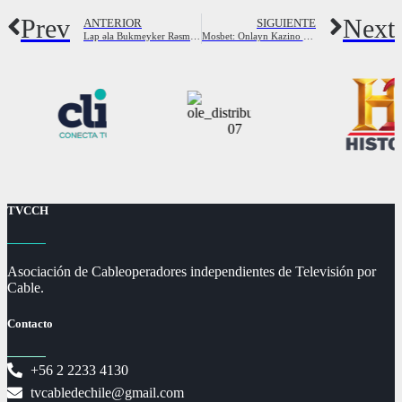
Prev
Next
ANTERIOR
SIGUIENTE
Lap əla Bukmeyker Rəsmi Saytı
Mosbet: Onlayn Kazino Və Idman Mərclər
TVCCH
Asociación de Cableoperadores independientes de Televisión por
Cable.
Contacto
+56 2 2233 4130
tvcabledechile@gmail.com