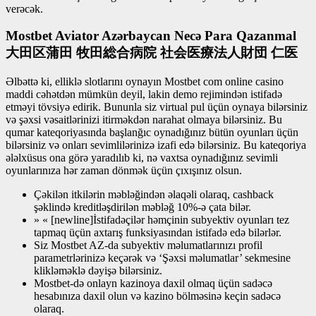
verəcək.
Mostbet Aviator Azərbaycan Necə Para Qazanmal
大田区蒲田 牧田総合病院 社会医療法人財団 仁医
Əlbəttə ki, elliklə slotlarını oynayın Mostbet com online casino
maddi cəhətdən mümkün deyil, lakin demo rejimindən istifadə
etməyi tövsiyə edirik. Bununla siz virtual pul üçün oynaya bilərsiniz
və şəxsi vəsaitlərinizi itirməkdən narahat olmaya bilərsiniz. Bu
qumar kateqoriyasında başlanğıc oynadığınız bütün oyunları üçün
bilərsiniz və onları sevimlilərinizə izafi edə bilərsiniz. Bu kateqoriya
ələlxüsus ona görə yaradılıb ki, nə vaxtsa oynadığınız sevimli
oyunlarınıza hər zaman dönmək üçün çıxışınız olsun.
Çəkilən itkilərin məbləğindən əlaqəli olaraq, cashback
şəklində kreditləşdirilən məbləğ 10%-ə çata bilər.
» « [newline]İstifadəçilər həmçinin subyektiv oyunları tez
tapmaq üçün axtarış funksiyasından istifadə edə bilərlər.
Siz Mostbet AZ-da subyektiv məlumatlarınızı profil
parametrlərinizə keçərək və ‘Şəxsi məlumatlar’ sekmesine
klikləməklə dəyişə bilərsiniz.
Mostbet-də onlayn kazinoya daxil olmaq üçün sadəcə
hesabınıza daxil olun və kazino bölməsinə keçin sadəcə
olaraq.