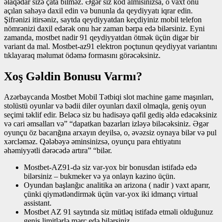
əlaqədar sizə çata bilməz. Əgər siz kod almısınızsa, o vaxt onu
açılan sahəyə daxil edin və bununla da qeydiyyatı iqrar edin.
Şifrənizi itirsəniz, saytda qeydiyyatdan keçdiyiniz mobil telefon
nömrənizi daxil edərək onu hər zaman bərpa edə bilərsiniz. Eyni
zamanda, mostbet nadir 91 qeydiyyatdan ötmək üçün digər bir
variant da mal. Mostbet-az91 elektron poçtunun qeydiyyat variantını
tıklayaraq məlumat ödəmə formasını görəcəksiniz.
Xoş Gəldin Bonusu Varmı?
Azərbaycanda Mostbet Mobil Tətbiqi slot machine game maşınları,
stolüstü oyunlar və bədii diler oyunları daxil olmaqla, geniş oyun
seçimi təklif edir. Beləcə siz bu hadisəyə qəfil gediş əldə edəcəksiniz
və cari əmsalları və” “dapatkan bazarları izləyə biləcəksiniz. Əgər
oyunçu öz bacarığına arxayın deyilsə, o, əvəzsiz oynaya bilər və pul
xərcləməz. Qələbəyə əminsinizsə, oyunçu para ehtiyatını
əhəmiyyətli dərəcədə artıra” “bilər.
Mostbet-AZ91-də siz var-yox bir bonusdan istifadə edə
bilərsiniz – bukmeker və ya onlayn kazino üçün.
Oyundan başlanğıc analitika ən arizona ( nadir ) vaxt aparır,
çünki qiymətləndirmək üçün var-yox iki idmançı virtual
assistant.
Mostbet AZ 91 saytında siz mütləq istifadə etməli olduğunuz
geniş limitlərlə mərc edə bilərsiniz.