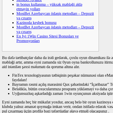
in bonus kullanma – yüksək məbləği əldə
etməyin yolları
MostBet Azerbaycan ödəniş metodları – Depozit
və çıxarış
Kazinoda keşbek bonusu
MostBet Azerbaycan ödəniş metodları – Depozit
və çıxarış
En Iyi 1Win Casino Sitesi Bonusları ve
Promosyonları
Bu dəfə tərtibatçılar daha da irəli gedərək, çoxlu oyun dinamikası ilə 
məbləği artır, amma eyni zamanda siz 0yun oyna bankrollunuzu itirmək 
aid istənilən şəxsi məlumatı da qoruma altına alır.
FinTex texnologiyasının tətbiqinin peşəkar nümunəsi olan eManat
faydalan!
Bayramın rəsmi açılış mərasimi Qax şəhərindəki “İçəribazar” 
Beləliklə, bütün oxucularımıza proqramı yükləməyi və daha çox 
Uyğunsuzluq aşkarladığı zaman 1win oyunçunun aksiyada iştira
Eyni zamanda heç bir mükafat yoxdur, ancaq belə bir oyun kazinoya 
klubda yalnız əmanət qoymağa imkan verir, ondan istifadə edərək vəs
pul çıxarmaq üçün profilə bəzi təfərrüatlar əlavə etməli olacaqsınız .