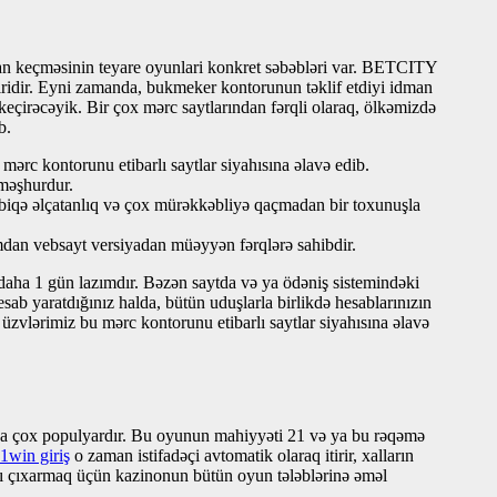
an keçməsinin teyare oyunlari konkret səbəbləri var. BETCITY
ridir. Eyni zamanda, bukmeker kontorunun təklif etdiyi idman
 keçirəcəyik. Bir çox mərc saytlarından fərqli olaraq, ölkəmizdə
b.
ərc kontorunu etibarlı saytlar siyahısına əlavə edib.
 məşhurdur.
ətbiqə əlçatanlıq və çox mürəkkəbliyə qaçmadan bir toxunuşla
an vebsayt versiyadan müəyyən fərqlərə sahibdir.
aha 1 gün lazımdır. Bəzən saytda və ya ödəniş sistemindəki
sab yaratdığınız halda, bütün uduşlarla birlikdə hesablarınızın
zvlərimiz bu mərc kontorunu etibarlı saytlar siyahısına əlavə
sında çox populyardır. Bu oyunun mahiyyəti 21 və ya bu rəqəmə
1win giriş
o zaman istifadəçi avtomatik olaraq itirir, xalların
arı çıxarmaq üçün kazinonun bütün oyun tələblərinə əməl