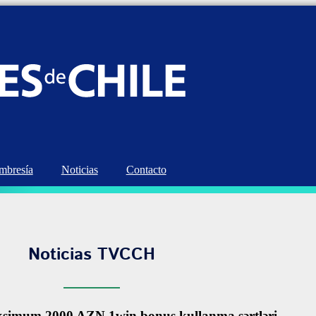
bresía
Noticias
Contacto
Noticias TVCCH
simum 2000 AZN 1win bonus kullanma şərtləri