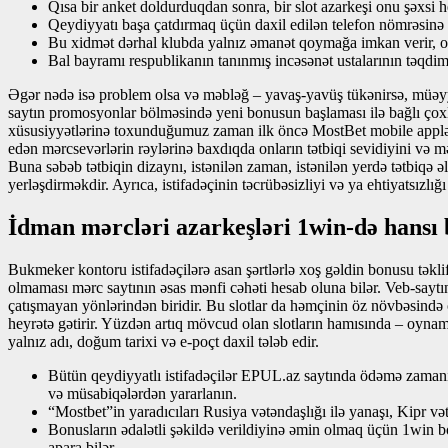
Qısa bir anket doldurduqdan sonra, bir slot azarkeşi onu şəxsi 
Qeydiyyatı başa çatdırmaq üçün daxil edilən telefon nömrəsinə
Bu xidmət dərhal klubda yalnız əmanət qoymağa imkan verir, o
Bal bayramı respublikanın tanınmış incəsənət ustalarının təqdim
Əgər nədə isə problem olsa və məbləğ – yavaş-yavüş tükənirsə, müəyy
saytın promosyonlar bölməsində yeni bonusun başlaması ilə bağlı çoxl
xüsusiyyətlərinə toxunduğumuz zaman ilk öncə MostBet mobile appləri
edən mərcsevərlərin rəylərinə baxdıqda onların tətbiqi sevidiyini və mər
Buna səbəb tətbiqin dizaynı, istənilən zaman, istənilən yerdə tətbiqə
yerləşdirməkdir. Ayrıca, istifadəçinin təcrübəsizliyi və ya ehtiyatsızlığ
İdman mərcləri azarkeşləri 1win-də hansı 
Bukmeker kontoru istifadəçilərə asan şərtlərlə xoş gəldin bonusu təkl
olmaması mərc saytının əsas mənfi cəhəti hesab oluna bilər. Veb-say
çatışmayan yönlərindən biridir. Bu slotlar da həmçinin öz növbəsində
heyrətə gətirir. Yüzdən artıq mövcud olan slotların hamısında – oynama 
yalnız adı, doğum tarixi və e-poçt daxil tələb edir.
Bütün qeydiyyatlı istifadəçilər EPUL.az saytında ödəmə zaman
və müsabiqələrdən yararlanın.
“Mostbet”in yaradıcıları Rusiya vətəndaşlığı ilə yanaşı, Kipr və
Bonusların ədalətli şəkildə verildiyinə əmin olmaq üçün 1win b
apara bilər.