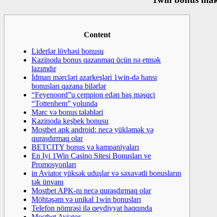
Content
Liderlər lövhəsi bonusu
Kazinoda bonus qazanmaq üçün nə etmək
lazımdır
İdman mərcləri azarkeşləri 1win-də hansı
bonusları qazana bilərlər
“Feyenoord”u çempion edən baş məşqçi
“Tottenhem” yolunda
Mərc və bonus tələbləri
Kazinoda keşbek bonusu
Mostbet apk android: necə yükləmək və
quraşdırmaq olar
BETCITY bonus və kampaniyaları
En Iyi 1Win Casino Sitesi Bonusları ve
Promosyonları
in Aviator yüksək uduşlar və səxavətli bonusların
tək ünvanı
Mostbet APK-nı necə quraşdırmaq olar
Möhtəşəm və unikal 1win bonusları
Telefon nömrəsi ilə qeydiyyat haqqında
Mostbet Aviator