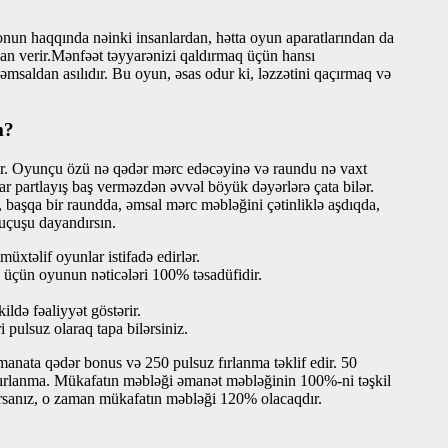
n haqqında nəinki insanlardan, hətta oyun aparatlarından da
kan verir.Mənfəət təyyarənizi qaldırmaq üçün hansı
əmsaldan asılıdır. Bu oyun, əsas odur ki, ləzzətini qaçırmaq və
m?
mir. Oyunçu özü nə qədər mərc edəcəyinə və raundu nə vaxt
ar partlayış baş verməzdən əvvəl böyük dəyərlərə çata bilər.
aşqa bir raundda, əmsal mərc məbləğini çətinliklə aşdıqda,
uçuşu dayandırsın.
üxtəlif oyunlar istifadə edirlər.
 üçün oyunun nəticələri 100% təsadüfidir.
ldə fəaliyyət göstərir.
 pulsuz olaraq tapa bilərsiniz.
anata qədər bonus və 250 pulsuz fırlanma təklif edir. 50
 fırlanma. Mükafatın məbləği əmanət məbləğinin 100%-ni təşkil
ursanız, o zaman mükafatın məbləği 120% olacaqdır.