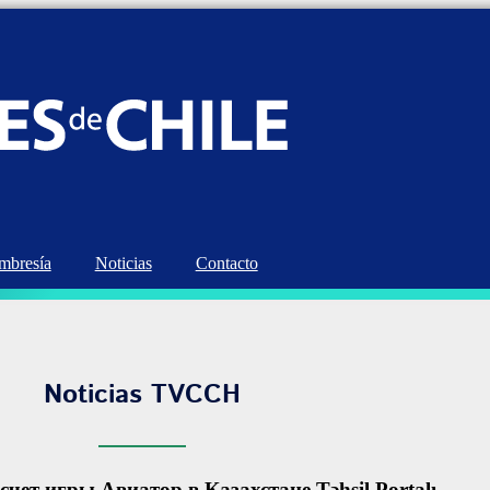
bresía
Noticias
Contacto
Noticias TVCCH
чет игры Авиатор в Казахстане Təhsil Portalı