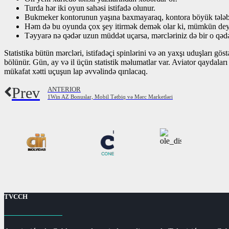
Turda hər iki oyun sahəsi istifadə olunur.
Bukmeker kontorunun yaşına baxmayaraq, kontora böyük tələba
Həm də bu oyunda çox şey itirmək demək olar ki, mümkün dey
Təyyarə nə qədər uzun müddət uçarsa, mərcləriniz də bir o qədə
Statistika bütün mərcləri, istifadəçi spinlərini və ən yaxşı uduşları gös
bölünür. Gün, ay və il üçün statistik məlumatlar var. Aviator qaydaları 
mükafat xətti uçuşun lap əvvəlində qırılacaq.
Prev
ANTERIOR
1Win AZ Bonuslar, Mobil Tətbiq və Mərc Marketləri
TVCCH