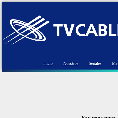
Inicio
Nosotros
Señales
Mem
Как пополнить с