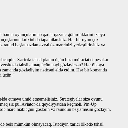
və həmin oyunçuların nə qədər qazanc götürdüklərini izləyə
 uçuşlarının tarixini də tapa bilərsiniz. Hər bir oyun çox
Siz raund başlamazdan əvvəl öz mərcinizi yerləşdirirsiniz və
lacaqdır. Xaricdə təhsil planın üçün bizə müraciət et peşəkar
niversitetdə təhsil almaq üçün nəyi gözləyirsən? Hər ölkəyə
sa zamanda gözlədiyim nəticəni əldə etdim. Hər bir komanda
i üçün.”
c əldə etməyə ümid etməməlisiniz. Strategiyalar sizə oyunu
maq siz pul Aviator-da qeydiyyatdan keçməli, Pin-Up
rədə mərc məbləğini göstərin və raundun başlamasını gözləyin.
ində belə mümkün olmayacaq. İstədiyin xarici ölkədə təhsil