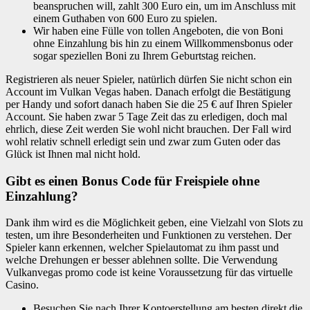
beanspruchen will, zahlt 300 Euro ein, um im Anschluss mit
einem Guthaben von 600 Euro zu spielen.
Wir haben eine Fülle von tollen Angeboten, die von Boni
ohne Einzahlung bis hin zu einem Willkommensbonus oder
sogar speziellen Boni zu Ihrem Geburtstag reichen.
Registrieren als neuer Spieler, natürlich dürfen Sie nicht schon ein
Account im Vulkan Vegas haben. Danach erfolgt die Bestätigung
per Handy und sofort danach haben Sie die 25 € auf Ihren Spieler
Account. Sie haben zwar 5 Tage Zeit das zu erledigen, doch mal
ehrlich, diese Zeit werden Sie wohl nicht brauchen. Der Fall wird
wohl relativ schnell erledigt sein und zwar zum Guten oder das
Glück ist Ihnen mal nicht hold.
Gibt es einen Bonus Code für Freispiele ohne
Einzahlung?
Dank ihm wird es die Möglichkeit geben, eine Vielzahl von Slots zu
testen, um ihre Besonderheiten und Funktionen zu verstehen. Der
Spieler kann erkennen, welcher Spielautomat zu ihm passt und
welche Drehungen er besser ablehnen sollte. Die Verwendung
Vulkanvegas promo code ist keine Voraussetzung für das virtuelle
Casino.
Besuchen Sie nach Ihrer Kontoerstellung am besten direkt die