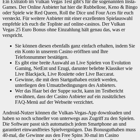
Ein Extralob im Vulkan Vegas Test gibt’s für die sogenannten Insta-
Games. Der Online Anbieter hat hier die Rubbellose, Keno & Bingo
oder Spiele wie Red Queen, Roll the Dice und Four Aces für euch
versteckt. Für weitere Anbieter mit einer exzellenten Spielauswahl
empfehle ich euch die Topliste auf online-casinos. Der Vulkan
Vegas 25 Euro Bonus ohne Einzahlung hält genau das, was er
verspricht.
Sie können diesen ebenfalls ganz einfach erhalten, indem Sie
ein Konto in unserem Casino eröffnen und Ihre
Telefonnummer bestätigen.
Es gibt eine breite Auswahl an Live Spielen von Evolution
Gaming, NetEnt und Ezugi, darunter beliebte Klassiker wie
Live Blackjack, Live Roulette oder Live Baccarat.
Gewinne, die mit dem Startguthaben erzielt werden,
unterliegen den Umsatzbedingungen des Anbieters.
Wer das Haar bei der Suppe sucht, kann im Testbericht
erwähnen, dass der Casino Anbieter auf ein zusätzliches
FAQ-Menü auf der Webseite verzichtet.
Android-Nutzer können die Vulkan-Vegas-App downloaden und
haben so noch schneller von unterwegs aus Zugriff zu den Spielen.
Die Software passt sich automatisch jedem Smartphone an und
garantiert einwandfreies Spielvergnügen. Das Bonusguthaben muss
40-mal, die Gewinne aus den Free Spins 30-mal im Casino