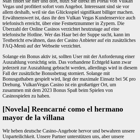
Man findet sie hier und dort, nutzt Sie direkt im Portal von Vulkan
Vegas und profitiert sofort vom Angebot. Interessant sind sie vor
allem deshalb, weil sie das Glücksspiel signifikant billiger machen.
Erwähnenswert ist, dass ihr den Vulkan Vegas Kundenservice auch
telefonisch erreicht, über eine Festnetznummer in Zypern. Die
Überzahl der Online Casinos verzichtet heutzutage auf eine
telefonische Hotline. Wer das Haar bei der Suppe sucht, kann im
Testbericht erwähnen, dass der Casino Anbieter auf ein zusätzliches
FAQ-Menü auf der Webseite verzichtet.
Solange ein Bonus aktiv ist, sollten User mit der Anforderung einer
Auszahlung vorsichtig sein. Das vorhandene Echtgeld kann zwar
jederzeit zur Auszahlung gebracht werden, allerdings wird in diesem
Fall der zusätzliche Bonusbetrag storniert. Solange mit
Bonusguthaben gespielt wird, liegt der maximale Einsatz bei 5€ pro
Drehung. VulkanVegas Casino ist ein großartiger Ort, um
zusammen mit dem 2023 Bonus Spaß beim Spielen von
Casinospielen zu haben.
[Novela] Reencarné como el hermano
mayor de la villana
Wir heben deutsche Casino-Angebote hervor und bewahren unsere
Unparteilichkeit. Unsere Partner unterstützen uns, aber unsere