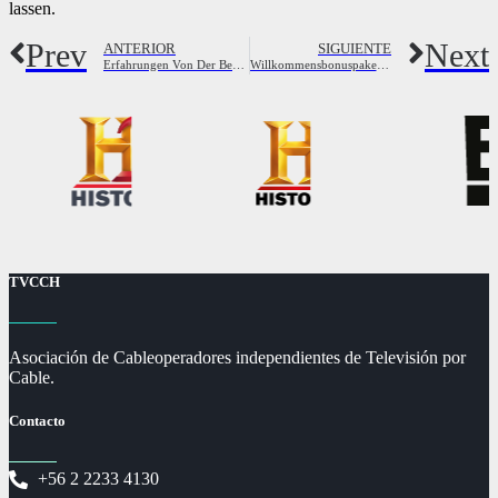
lassen.
Prev
Next
ANTERIOR
SIGUIENTE
Erfahrungen Von Der Besten Spielhalle!
Willkommensbonuspaket Im Vulkanvegas Casino Bis Zu 1500 Euro + 150 Freispiel
TVCCH
Asociación de Cableoperadores independientes de Televisión por
Cable.
Contacto
+56 2 2233 4130