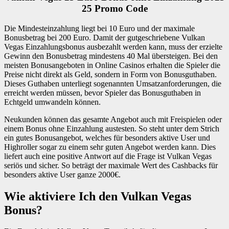
25 Promo Code
Die Mindesteinzahlung liegt bei 10 Euro und der maximale
Bonusbetrag bei 200 Euro. Damit der gutgeschriebene Vulkan
Vegas Einzahlungsbonus ausbezahlt werden kann, muss der erzielte
Gewinn den Bonusbetrag mindestens 40 Mal übersteigen. Bei den
meisten Bonusangeboten in Online Casinos erhalten die Spieler die
Preise nicht direkt als Geld, sondern in Form von Bonusguthaben.
Dieses Guthaben unterliegt sogenannten Umsatzanforderungen, die
erreicht werden müssen, bevor Spieler das Bonusguthaben in
Echtgeld umwandeln können.
Neukunden können das gesamte Angebot auch mit Freispielen oder
einem Bonus ohne Einzahlung austesten. So steht unter dem Strich
ein gutes Bonusangebot, welches für besonders aktive User und
Highroller sogar zu einem sehr guten Angebot werden kann. Dies
liefert auch eine positive Antwort auf die Frage ist Vulkan Vegas
seriös und sicher. So beträgt der maximale Wert des Cashbacks für
besonders aktive User ganze 2000€.
Wie aktiviere Ich den Vulkan Vegas
Bonus?