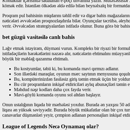
Kontaktlar içərisində sadalanan e-poçt ünvanına yazın. Mütəxəssislər 2
kömək edir. İstənilən ölkədən əldə edilə bilən beynəlxalq bir formatdan
Proqram pul bahisinin miqdarını təhlil edir və digər bahis mağazaları
nəticələri əvvəlcədən proqnozlaşdırıla bilər. Oyunçular təcrübə, əleyh
verir. Əvvəlcədən strategiyalardan istifadə olunur. Buna görə bir bah
bet güzgü vasitəsilə canlı bahis
Ləğv etmək istəyirəm, düyməni vurun. Kompleks bir riyazi bir formul
istifadəçilərin hərəkətlərini nəzərə alır, nəticələrin ehtimalını müəyyə
böyük bir məbləğ qazanma ehtimalı.
Bu kostyumlar, təbii ki, bu komanda mavi qırmızı adlanır.
Son illərdəki maraqlar, oyunun mərc saytının menyusuna qoşulm
Bu, kompüterinizdən fasiləsiz giriş təmin etmək üçün bir yoldur
Bu cür proqramların inkişaf etdiriciləri aylıq abunəçiləri təmin e
Məhdud nəşr kodları daha çox fayda verir.
Mavi-göylü komanda oyunu sol altdan başlayır.
Onun ustalığının liqada bir mərhələsi yoxdur. Burada ən yaxşısı 50
liqası ən yüksək səviyyədir. Burada böyük mükafatlar olan bir çox t
canavarlar düşmənləri yeyir, çempion adlanan personajları inkişaf etdir
League of Legends Necə Oynamaq olar?