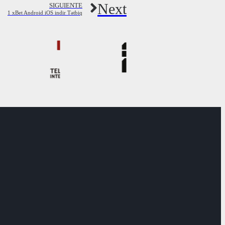
Next
SIGUIENTE
1 xBet Android iOS indir Tətbiq