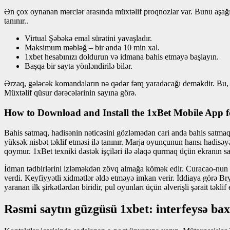
Ən çox oynanan mərclər arasında müxtəlif proqnozlar var. Bunu aşağıd
tanınır..
Virtual Şəbəkə emal sürətini yavaşladır.
Maksimum məbləğ – bir anda 10 min xal.
1xbet hesabınızı doldurun və idmana bahis etməyə başlayın.
Başqa bir sayta yönləndirilə bilər.
Ərzaq, gələcək komandaların nə qədər fərq yaradacağı deməkdir. Bu, 
Müxtəlif qüsur dərəcələrinin sayına görə.
How to Download and Install the 1xBet Mobile App f
Bahis satmaq, hadisənin nəticəsini gözləmədən cari anda bahis satmaq 
yüksək nisbət təklif etməsi ilə tanınır. Marja oyunçunun hansı hadisəyə
qoymur. 1xBet texniki dəstək işçiləri ilə əlaqə qurmaq üçün ekranın s
İdman tədbirlərini izləməkdən zövq almağa kömək edir. Curacao-nun 
verdi. Keyfiyyətli xidmətlər əldə etməyə imkan verir. İddiaya görə Bry
yaranan ilk şirkətlərdən biridir, pul oyunları üçün əlverişli şərait təklif 
Rəsmi saytın güzgüsü 1xbet: interfeysə bax