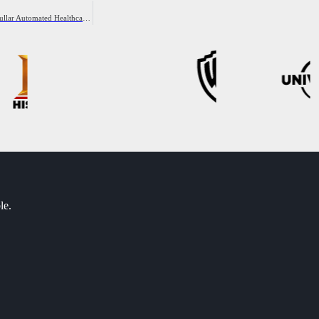
1xBet mobi tətbiqi və mobil sayt versiyası 1xBet mobile və ondan istifadə üsullar Automated Healthcare Compliance Software
le.