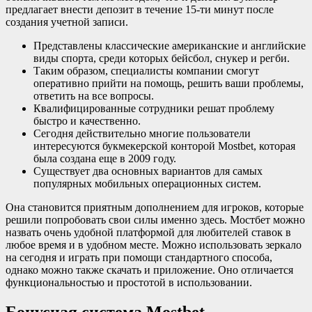
предлагает внести депозит в течение 15-ти минут после
создания учетной записи.
Представлены классические американские и английские
виды спорта, среди которых бейсбол, снукер и регби.
Таким образом, специалисты компании смогут
оперативно прийти на помощь, решить ваши проблемы,
ответить на все вопросы.
Квалифицированные сотрудники решат проблему
быстро и качественно.
Сегодня действительно многие пользователи
интересуются букмекерской конторой Mostbet, которая
была создана еще в 2009 году.
Существует два основных вариантов для самых
популярных мобильных операционных систем.
Она становится приятным дополнением для игроков, которые
решили попробовать свои силы именно здесь. Мостбет можно
назвать очень удобной платформой для любителей ставок в
любое время и в удобном месте. Можно использовать зеркало
на сегодня и играть при помощи стандартного способа,
однако можно также скачать и приложение. Оно отличается
функциональностью и простотой в использовании.