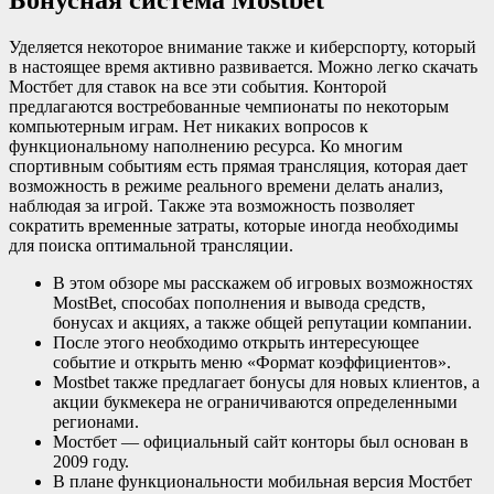
Бонусная система Mostbet
Уделяется некоторое внимание также и киберспорту, который
в настоящее время активно развивается. Можно легко скачать
Мостбет для ставок на все эти события. Конторой
предлагаются востребованные чемпионаты по некоторым
компьютерным играм. Нет никаких вопросов к
функциональному наполнению ресурса. Ко многим
спортивным событиям есть прямая трансляция, которая дает
возможность в режиме реального времени делать анализ,
наблюдая за игрой. Также эта возможность позволяет
сократить временные затраты, которые иногда необходимы
для поиска оптимальной трансляции.
В этом обзоре мы расскажем об игровых возможностях
MostBet, способах пополнения и вывода средств,
бонусах и акциях, а также общей репутации компании.
После этого необходимо открыть интересующее
событие и открыть меню «Формат коэффициентов».
Mostbet также предлагает бонусы для новых клиентов, а
акции букмекера не ограничиваются определенными
регионами.
Мостбет — официальный сайт конторы был основан в
2009 году.
В плане функциональности мобильная версия Мостбет