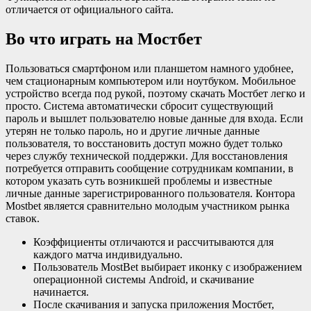
отличается от официального сайта.
Во что играть на Мостбет
Пользоваться смартфоном или планшетом намного удобнее,
чем стационарным компьютером или ноутбуком. Мобильное
устройство всегда под рукой, поэтому скачать Мостбет легко и
просто. Система автоматически сбросит существующий
пароль и вышлет пользователю новые данные для входа. Если
утерян не только пароль, но и другие личные данные
пользователя, то восстановить доступ можно будет только
через службу технической поддержки. Для восстановления
потребуется отправить сообщение сотрудникам компании, в
котором указать суть возникшей проблемы и известные
личные данные зарегистрированного пользователя. Контора
Mostbet является сравнительно молодым участником рынка
ставок.
Коэффициенты отличаются и рассчитываются для
каждого матча индивидуально.
Пользователь MostBet выбирает иконку с изображением
операционной системы Android, и скачивание
начинается.
После скачивания и запуска приложения Мостбет,