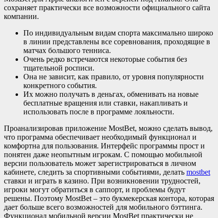
сохраняет практически все возможности официального сайта
компании.
По индивидуальным видам спорта максимально широко
в линии представлены все соревнования, проходящие в
матчах большого тенниса.
Очень редко встречаются некоторые события без
тщательной росписи.
Она не зависит, как правило, от уровня популярности
конкретного события.
Их можно получать в деньгах, обменивать на новые
бесплатные вращения или ставки, накапливать и
использовать после в программе лояльности.
Проанализировав приложение MostBet, можно сделать вывод,
что программа обеспечивает необходимый функционал и
комфортна для пользования. Интерфейс программы прост и
понятен даже неопытным игрокам. С помощью мобильной
версии пользователь может зарегистрироваться в личном
кабинете, следить за спортивными событиями, делать
mostbet
ставки и играть в казино. При возникновении трудностей,
игроки могут обратиться в саппорт, и проблемы будут
решены. Поэтому MostBet – это букмекерская контора, которая
дает больше всего возможностей для мобильного бэттинга.
Функционал мобильной версии MostBet практически не