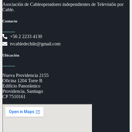
Asociación de Cableoperadores independientes de Televisión por
Cable.
Contacto
+56 2 2233 4130
tvcabledechile@gmail.com
Ubicación
Nueva Providencia 2155
Oficina 1204 Torre B
Edificio Panorámico
Providencia, Santiago
CP 7510161