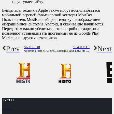
не уступает сайту.
Владельцы техники Apple также могут воспользоваться
мобильной версией букмекерской конторы MostBet.
Пользователь MostBet выбирает иконку с изображением
операционной системы Android, и скачивание начинается.
Перед этим важно убедиться, что настройки смартфона
позволяют устанавливать программы не из Google Play
Market, а из других источников.
Prev
Next
ANTERIOR
SIGUIENTE
Мостбет Mostbet УЗ Узбекистан, букмекерская контора в Узбекистане UZ
Команда MOSTBET по CS:GO состав игроков, расписание матчей, награды и призовые
TVCCH