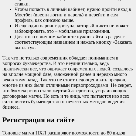
ставки.
Чтобы попасть в личный кабинет, нужно пройти вход в
Мостбет (ввести логин и пароль) и перейти в сам
профиль, как описано выше.
И еще один вариант доступа, который никто не может
заблокировать, это – мобильные приложения.
Для этого в личном кабинете нужно зайти в раздел с
соответствующим названием и нажать кнопку «Заказать
выплату».
Так что не только современник обладает пониманием в
вопросах букмекерства. И это неудивительно, ведь
практически все, что окружает современных людей, создалось
на вполне мощной базе, заложенной ранее и нередко много
веков тому назад. Так что не стоит недооценивать предков,
многие из них были отличными первопроходцами. Не секрет,
что букмекерство стало жертвой аферистов, устраивающих
договорные матчи. Но есть и те лица, что пытаются изо всех
сил очистить букмекерство от нечестных методов ведения
бизнеса.
Регистрация на сайте
Топовые матчи НХЛ расширяют возможности до 80 видов