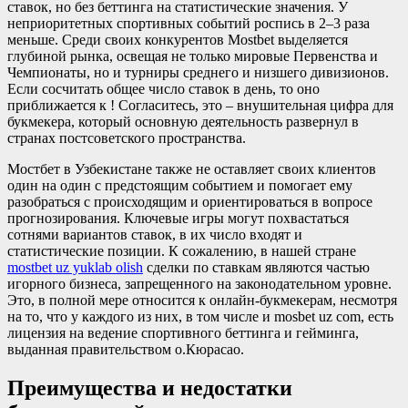
ставок, но без беттинга на статистические значения. У
неприоритетных спортивных событий роспись в 2–3 раза
меньше. Среди своих конкурентов Mostbet выделяется
глубиной рынка, освещая не только мировые Первенства и
Чемпионаты, но и турниры среднего и низшего дивизионов.
Если сосчитать общее число ставок в день, то оно
приближается к ! Согласитесь, это – внушительная цифра для
букмекера, который основную деятельность развернул в
странах постсоветского пространства.
Мостбет в Узбекистане также не оставляет своих клиентов
один на один с предстоящим событием и помогает ему
разобраться с происходящим и ориентироваться в вопросе
прогнозирования. Ключевые игры могут похвастаться
сотнями вариантов ставок, в их число входят и
статистические позиции. К сожалению, в нашей стране
mostbet uz yuklab olish
сделки по ставкам являются частью
игорного бизнеса, запрещенного на законодательном уровне.
Это, в полной мере относится к онлайн-букмекерам, несмотря
на то, что у каждого из них, в том числе и mosbet uz com, есть
лицензия на ведение спортивного беттинга и гейминга,
выданная правительством о.Кюрасао.
Преимущества и недостатки