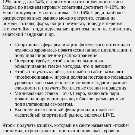
12%, иногда до 14%, в зависимости от популярности лиги.
Маржа по важным игровым событиям достигает 4–10%, по
менее популярным состязаниям – 10–16%. Среди наиболее
распространенных рынков можно встретить ставки на
исходы, тоталы, форы, общий результат, победу в первом/
втором тайме, индивидуальные прогнозы, пари на статистику,
азиатский гандикап и др.
Спортивная сфера реализации физического потенциала
человека зародилась практически на заре цивилизации и
получила широченное распространение.
Оператор требует, чтобы клиент выполнял
обналичивание тем же методом, что и депозит.
Чтобы получать кэшбэк, который на сайте называют
«mosbet-коинами», игроки должны постоянно повышать
уровень своего мастерства, выполнять задания разной
сложности и получать бесплатные ставки и вращения.
Минимальная ставка – от 0,1 евро, заключать пари
можно одновременно для двух блоков, размещенных
под взлетающим самолетом.
Вы получите отличный функционал и такой же
масштабный спортивный рынок, включая LIVE.
Чтобы получать кэшбэк, который на сайте называют «mosbet-
коинами», игроки должны постоянно повышать уровень