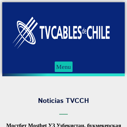
Menu
Noticias TVCCH
Мостбет Mostbet УЗ Узбекистан, букмекерская