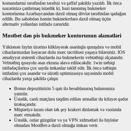
komandamız tərəfindən tərəfsiz və şəffaf şəkildə yazılıb. İlk öncə
nəzərinizə çatdırmaq istərdik ki, bəzi tanınmış bukmeker
kontorlarına Azərbaycandan daxil olmaq dövlət tərəfindən qadağan
edilib. Bu səbəbdən həmin bukmekerlərə daxil olmaq üçün
alternativ yollardan istifadə zəruridir.
Mostbet dən pis bukmeker kontorunun əlamətləri
Yüklənən faylın üzərinə klikləyərək asanlıqla quraşdıra və mobil
cihazlarınızdan həyacan dolu mərc təcrübəsi yaşaya bilərsiniz. IOS
əməliyyat sistemli cihazlarda isə bukmekerin vebtətbiqi əlçatandır.
Vebtətbiq qısayolu əsas ekrana əlavə ediləcəkdir. 1win tətbiqi
istifadəçilərinə çox sayda imkanlar təklif edir. İlk öncə tətbiqin
istifadəsi çox asandır və sürətli optimizasiya sayəsində mobil
cihazlarda yaxşı şəkildə çalışır.
Bonus depozitinizin 5 qatı ilə hesablanaraq balansınıza
yatırılır.
Üstəlik, canlı matçlara təqdim edilən əmsallar da kifayət qədər
ürəkaçandır.
Müştəriyə lazım olan tək şey krakeri dinləmək və vaxtında
mərc etməkdir.
Üstəlik, onlar güzgülər və ya VPN xidmətləri ilə hiylələr
olmadan MostBet-ə daxil olmağa imkan verir.