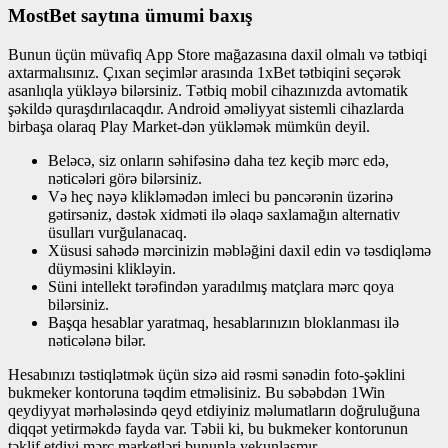
MostBet saytına ümumi baxış
Bunun üçün müvafiq App Store mağazasına daxil olmalı və tətbiqi
axtarmalısınız. Çıxan seçimlər arasında 1xBet tətbiqini seçərək
asanlıqla yükləyə bilərsiniz. Tətbiq mobil cihazınızda avtomatik
şəkildə quraşdırılacaqdır. Android əməliyyat sistemli cihazlarda
birbaşa olaraq Play Market-dən yükləmək mümkün deyil.
Beləcə, siz onların səhifəsinə daha tez keçib mərc edə,
nəticələri görə bilərsiniz.
Və heç nəyə klikləmədən imleci bu pəncərənin üzərinə
gətirsəniz, dəstək xidməti ilə əlaqə saxlamağın alternativ
üsulları vurğulanacaq.
Xüsusi sahədə mərcinizin məbləğini daxil edin və təsdiqləmə
düyməsini klikləyin.
Süni intellekt tərəfindən yaradılmış matçlara mərc qoya
bilərsiniz.
Başqa hesablar yaratmaq, hesablarınızın bloklanması ilə
nəticələnə bilər.
Hesabınızı təstiqlətmək üçün sizə aid rəsmi sənədin foto-şəklini
bukmeker kontoruna təqdim etməlisiniz. Bu səbəbdən 1Win
qeydiyyat mərhələsində qeyd etdiyiniz məlumatların doğruluğuna
diqqət yetirməkdə fayda var. Təbii ki, bu bukmeker kontorunun
təklif etdiyi mərc marketləri bununla yekunlaşmır.