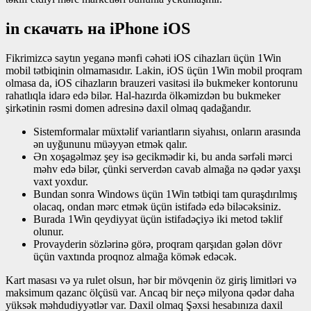
in скачать на iPhone iOS
Fikrimizcə saytın yeganə mənfi cəhəti iOS cihazları üçün 1Win
mobil tətbiqinin olmamasıdır. Lakin, iOS üçün 1Win mobil proqram
olmasa da, iOS cihazların brauzeri vasitəsi ilə bukmeker kontorunu
rahatlıqla idarə edə bilər. Hal-hazırda ölkəmizdən bu bukmeker
şirkətinin rəsmi domen adresinə daxil olmaq qadağandır.
Sistemformalar müxtəlif variantların siyahısı, onların arasında
ən uyğununu müəyyən etmək qalır.
Ən xoşagəlməz şey isə gecikmədir ki, bu anda sərfəli mərci
məhv edə bilər, çünki serverdən cavab almağa nə qədər yaxşı
vaxt yoxdur.
Bundan sonra Windows üçün 1Win tətbiqi tam quraşdırılmış
olacaq, ondan mərc etmək üçün istifadə edə biləcəksiniz.
Burada 1Win qeydiyyat üçün istifadəçiyə iki metod təklif
olunur.
Provayderin sözlərinə görə, proqram qarşıdan gələn dövr
üçün vaxtında proqnoz almağa kömək edəcək.
Kart masası və ya rulet olsun, hər bir mövqenin öz giriş limitləri və
maksimum qazanc ölçüsü var. Ancaq bir neçə milyona qədər daha
yüksək məhdudiyyətlər var. Daxil olmaq Şəxsi hesabınıza daxil