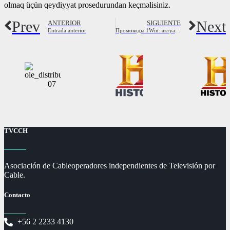
olmaq üçün qeydiyyat prosedurundan keçməlisiniz.
Prev
Next
ANTERIOR
SIGUIENTE
Entrada anterior
Промокоды 1Win: актуальные промокоды бк 1Вин, включая Casino на деньги как ввести промокод 1Win
TVCCH
Asociación de Cableoperadores independientes de Televisión por
Cable.
Contacto
+56 2 2233 4130