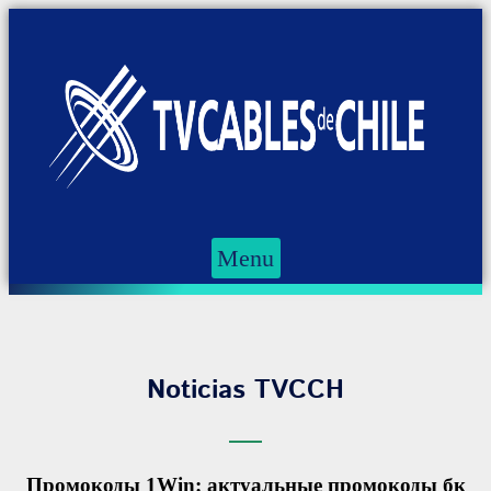
Menu
Noticias TVCCH
Промокоды 1Win: актуальные промокоды бк