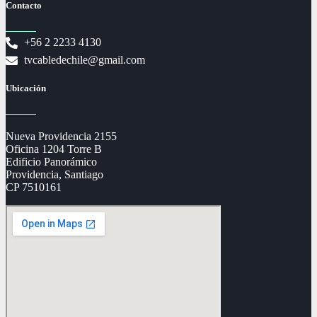
Contacto
+56 2 2233 4130
tvcabledechile@gmail.com
Ubicación
Nueva Providencia 2155
Oficina 1204 Torre B
Edificio Panorámico
Providencia, Santiago
CP 7510161