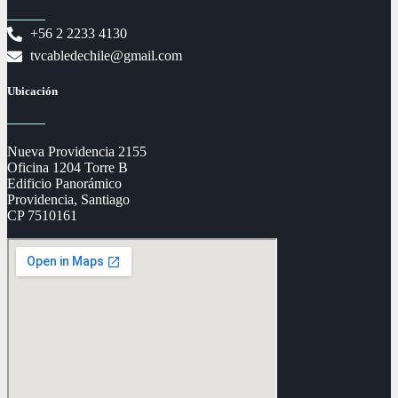
+56 2 2233 4130
tvcabledechile@gmail.com
Ubicación
Nueva Providencia 2155
Oficina 1204 Torre B
Edificio Panorámico
Providencia, Santiago
CP 7510161