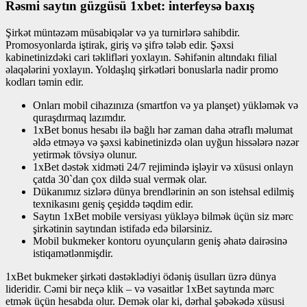
Rəsmi saytın güzgüsü 1xbet: interfeysə baxış
Şirkət müntəzəm müsabiqələr və ya turnirlərə sahibdir.
Promosyonlarda iştirak, giriş və şifrə tələb edir. Şəxsi
kabinetinizdəki cari təklifləri yoxlayın. Səhifənin altındakı filial
əlaqələrini yoxlayın. Yoldaşlıq şirkətləri bonuslarla nadir promo
kodları təmin edir.
Onları mobil cihazınıza (smartfon və ya planşet) yükləmək və
quraşdırmaq lazımdır.
1xBet bonus hesabı ilə bağlı hər zaman daha ətraflı məlumat
əldə etməyə və şəxsi kabinetinizdə olan uyğun hissələrə nəzər
yetirmək tövsiyə olunur.
1xBet dəstək xidməti 24/7 rejimində işləyir və xüsusi onlayn
çatda 30`dan çox dildə sual vermək olar.
Dükanımız sizlərə dünya brendlərinin ən son istehsal edilmiş
texnikasını geniş çeşiddə təqdim edir.
Saytın 1xBet mobile versiyası yükləyə bilmək üçün siz mərc
şirkətinin saytından istifadə edə bilərsiniz.
Mobil bukmeker kontoru oyunçuların geniş əhatə dairəsinə
istiqamətlənmişdir.
1xBet bukmeker şirkəti dəstəklədiyi ödəniş üsulları üzrə dünya
lideridir. Cəmi bir neçə klik – və vəsaitlər 1xBet saytında mərc
etmək üçün hesabda olur. Demək olar ki, dərhal şəbəkədə xüsusi