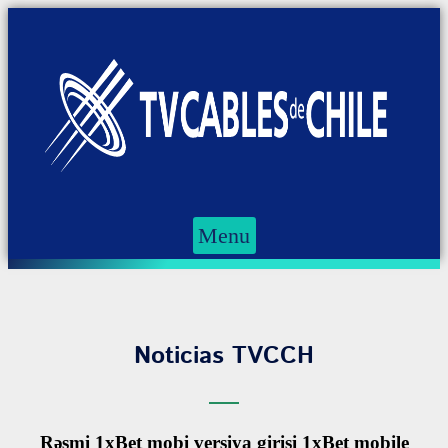
Menu
Noticias TVCCH
Rəsmi 1xBet mobi versiya girişi 1xBet mobile