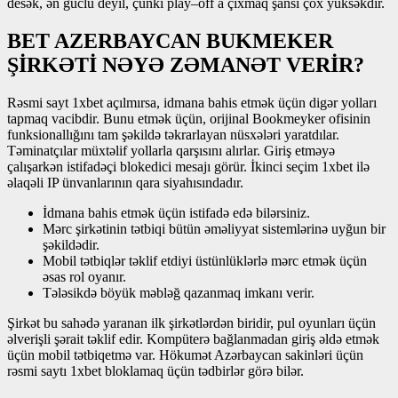
desək, ən güclü deyil, çünki play–off a çıxmaq şansı çox yüksəkdir.
BET AZERBAYCAN BUKMEKER
ŞİRKƏTİ NƏYƏ ZƏMANƏT VERİR?
Rəsmi sayt 1xbet açılmırsa, idmana bahis etmək üçün digər yolları
tapmaq vacibdir. Bunu etmək üçün, orijinal Bookmeyker ofisinin
funksionallığını tam şəkildə təkrarlayan nüsxələri yaratdılar.
Təminatçılar müxtəlif yollarla qarşısını alırlar. Giriş etməyə
çalışarkən istifadəçi blokedici mesajı görür. İkinci seçim 1xbet ilə
əlaqəli IP ünvanlarının qara siyahısındadır.
İdmana bahis etmək üçün istifadə edə bilərsiniz.
Mərc şirkətinin tətbiqi bütün əməliyyat sistemlərinə uyğun bir
şəkildədir.
Mobil tətbiqlər təklif etdiyi üstünlüklərlə mərc etmək üçün
əsas rol oyanır.
Tələsikdə böyük məbləğ qazanmaq imkanı verir.
Şirkət bu sahədə yaranan ilk şirkətlərdən biridir, pul oyunları üçün
əlverişli şərait təklif edir. Kompüterə bağlanmadan giriş əldə etmək
üçün mobil tətbiqetmə var. Hökumət Azərbaycan sakinləri üçün
rəsmi saytı 1xbet bloklamaq üçün tədbirlər görə bilər.