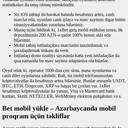
statistikaları ilə tanış olmaq mümkündür.
Siz iOS tətbiqi ilə hərəkət halında hesabınızı artıra, canlı
mərclər edə, oyunları canlı izləyə və mərc saytının digər bütün
xüsusiyyətlərindən yararlana bilərsiniz.
Maraq üçün bildirək ki, 1xBet giriş mobil etdikdən sonra, ilk
depozitinizdə 200 AZN-ə qədər 100% bonus əldə edə
bilərsiniz.
Mobil tətbiq istifadəçilərə mərclərini tənzimləmək və
şəxsiləşdirmək imkanı da verir.
İstifadəçi dostu özəlliyi sayəsində hətta yeni istifadəçilər də
qısa zamanda bu mərc saytına adaptasiya ola bilərlər.
Qeyd edək ki, operator 1000-dən çox slota, masa oyunlarına və
canlı diler oyunlarına sahibdir. Bəli, siz mobil telefonunuzdan
kriptovalyutlar ilə hesabınızı artıra bilərsiniz. Bunlar arasında USDT,
BTC, ETH, Dogecoin, XRP və başqa bir çoxları var. 1xBet
hesabınızı kriptovalyutalar ilə yanaşı, Visa və Mastercard bank
kartları, Skrill, NETELLER, WebMoney elektron pulqabıları və s.
Bet mobil yükle – Azərbaycanda mobil
proqram üçün təkliflər