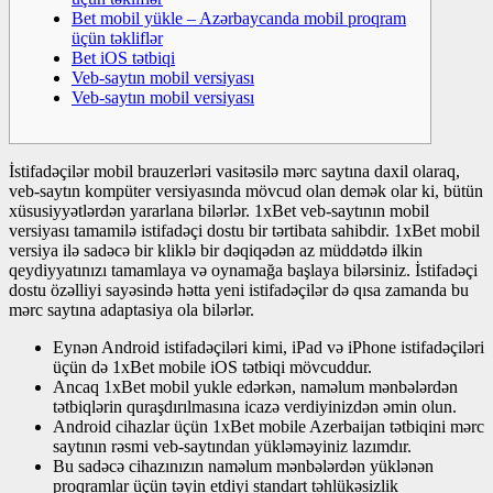
Bet mobil yükle – Azərbaycanda mobil proqram
üçün təkliflər
Bet iOS tətbiqi
Veb-saytın mobil versiyası
Veb-saytın mobil versiyası
İstifadəçilər mobil brauzerləri vasitəsilə mərc saytına daxil olaraq,
veb-saytın kompüter versiyasında mövcud olan demək olar ki, bütün
xüsusiyyətlərdən yararlana bilərlər. 1xBet veb-saytının mobil
versiyası tamamilə istifadəçi dostu bir tərtibata sahibdir. 1xBet mobil
versiya ilə sadəcə bir kliklə bir dəqiqədən az müddətdə ilkin
qeydiyyatınızı tamamlaya və oynamağa başlaya bilərsiniz. İstifadəçi
dostu özəlliyi sayəsində hətta yeni istifadəçilər də qısa zamanda bu
mərc saytına adaptasiya ola bilərlər.
Eynən Android istifadəçiləri kimi, iPad və iPhone istifadəçiləri
üçün də 1xBet mobile iOS tətbiqi mövcuddur.
Ancaq 1xBet mobil yukle edərkən, naməlum mənbələrdən
tətbiqlərin quraşdırılmasına icazə verdiyinizdən əmin olun.
Android cihazlar üçün 1xBet mobile Azerbaijan tətbiqini mərc
saytının rəsmi veb-saytından yükləməyiniz lazımdır.
Bu sadəcə cihazınızın naməlum mənbələrdən yüklənən
proqramlar üçün təyin etdiyi standart təhlükəsizlik