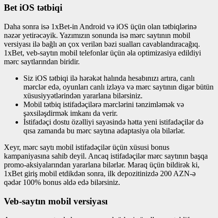
Bet iOS tətbiqi
Daha sonra isə 1xBet-in Android və iOS üçün olan tətbiqlərinə
nəzər yetirəcəyik. Yazımızın sonunda isə mərc saytının mobil
versiyası ilə bağlı ən çox verilən bəzi sualları cavablandıracağıq.
1xBet, veb-saytın mobil telefonlar üçün əla optimizasiya edildiyi
mərc saytlarından biridir.
Siz iOS tətbiqi ilə hərəkət halında hesabınızı artıra, canlı
mərclər edə, oyunları canlı izləyə və mərc saytının digər bütün
xüsusiyyətlərindən yararlana bilərsiniz.
Mobil tətbiq istifadəçilərə mərclərini tənzimləmək və
şəxsiləşdirmək imkanı da verir.
İstifadəçi dostu özəlliyi sayəsində hətta yeni istifadəçilər də
qısa zamanda bu mərc saytına adaptasiya ola bilərlər.
Xeyr, mərc saytı mobil istifadəçilər üçün xüsusi bonus
kampaniyasına sahib deyil. Ancaq istifadəçilər mərc saytının başqa
promo-aksiyalarından yararlana bilərlər. Maraq üçün bildirək ki,
1xBet giriş mobil etdikdən sonra, ilk depozitinizdə 200 AZN-ə
qədər 100% bonus əldə edə bilərsiniz.
Veb-saytın mobil versiyası