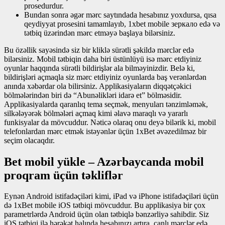
prosedurdur.
Bundan sonra əgər mərc saytındada hesabınız yoxdursa, qısa
qeydiyyat prosesini tamamlayıb, 1xbet mobile зеркало edə və
tətbiq üzərindən mərc etməyə başlaya bilərsiniz.
Bu özəllik sayəsində siz bir kliklə sürətli şəkildə mərclər edə
bilərsiniz. Mobil tətbiqin daha biri üstünlüyü isə mərc etdiyiniz
oyunlar haqqında sürətli bildirişlər ala bilməyinizdir. Belə ki,
bildirişləri açmaqla siz mərc etdiyiniz oyunlarda baş verənlərdən
anında xəbərdar ola bilirsiniz. Applikasiyaların diqqətçəkici
bölmələrindən biri də “Abunəlikləri idarə et” bölməsidir.
Applikasiyalarda qaranlıq tema seçmək, menyuları tənzimləmək,
silkələyərək bölmələri açmaq kimi əlavə maraqlı və yararlı
funkisyalar da mövcuddur. Nəticə olaraq onu deyə bilərik ki, mobil
telefonlardan mərc etmək istəyənlər üçün 1xBet əvəzedilməz bir
seçim olacaqdır.
Bet mobil yükle – Azərbaycanda mobil
proqram üçün təkliflər
Eynən Android istifadəçiləri kimi, iPad və iPhone istifadəçiləri üçün
də 1xBet mobile iOS tətbiqi mövcuddur. Bu applikasiya bir çox
parametrlərdə Android üçün olan tətbiqlə bənzərliyə sahibdir. Siz
iOS tətbiqi ilə hərəkət halında hesabınızı artıra, canlı mərclər edə,