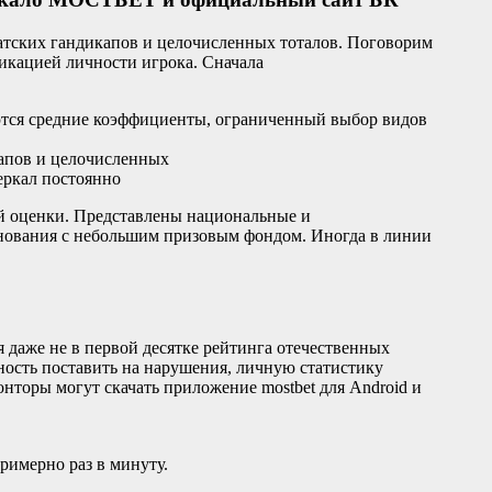
иатских гандикапов и целочисленных тоталов. Поговорим
фикацией личности игрока. Сначала
ются средние коэффициенты, ограниченный выбор видов
икапов и целочисленных
еркал постоянно
й оценки. Представлены национальные и
нования с небольшим призовым фондом. Иногда в линии
 даже не в первой десятке рейтинга отечественных
ность поставить на нарушения, личную статистику
онторы могут скачать приложение mostbet для Android и
римерно раз в минуту.