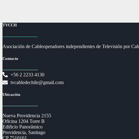
TVCCH
Asociación de Cableoperadores independientes de Televisión por Cab
Contacto
+56 2 2233 4130
tvcabledechile@gmail.com
Ubicación
Nueva Providencia 2155
Oficina 1204 Torre B
Edificio Panorámico
Providencia, Santiago
CP 7510161