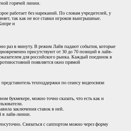
тной горячей линии.
ое работает без нареканий. По словам учредителей, у
няет, так как не все ставки игроков выигрышные.
Кипре и
но раз в минуту. В режим Лайв падают события, которые
дновременно присутствуют от 30 до 70 позиций в лайв-
 показателем для российского рынка. Каждый поединок в
противостояний появляется окно прямой
м представитель техподдержки по сеансу видеосвязи
м букмекере, можно точно сказать, что есть как и
льзователи.
авила заключения ставок в ней.
 в лайв-линии.
лосуточно. Связаться с саппортом можно через форму