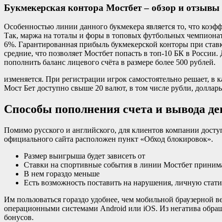
Букмекерская контора Мостбет – обзор и отзывы
Особенностью линии данного букмекера является то, что коэф
Так, маржа на тоталы и форы в топовых футбольных чемпионатах
6%. Гарантированная прибыль букмекерской конторы при ставк
средние, что позволяет Мостбет попасть в топ-10 БК в России
пополнить баланс лицевого счёта в размере более 500 рублей.
изменяется. При регистрации игрок самостоятельно решает, в 
Мост Бет доступно свыше 20 валют, в том числе рубли, долла
Способы пополнения счета и вывода де
Помимо русского и английского, для клиентов компании доступ
официального сайта расположен пункт «Обход блокировок».
Размер выигрыша будет зависеть от
Ставки на спортивные события в линии Мостбет приним
В нем гораздо меньше
Есть возможность поставить на нарушения, личную стати
Им пользоваться гораздо удобнее, чем мобильной браузерной 
операционными системами Android или iOS. Из негатива обращ
бонусов.