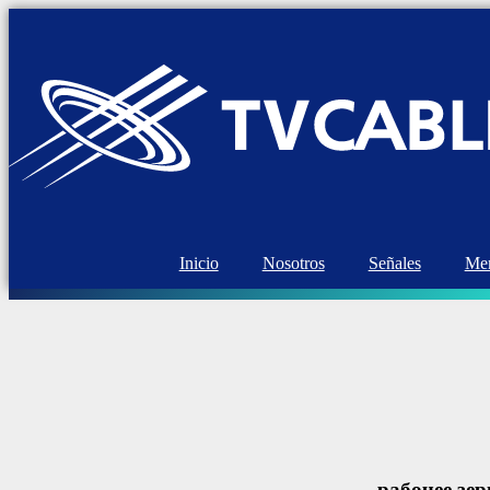
Inicio
Nosotros
Señales
Mem
рабочее з