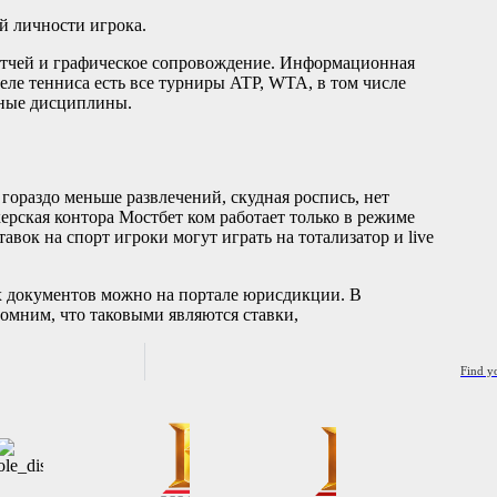
й личности игрока.
атчей и графическое сопровождение. Информационная
еле тенниса есть все турниры ATP, WTA, в том числе
вные дисциплины.
гораздо меньше развлечений, скудная роспись, нет
ерская контора Мостбет ком работает только в режиме
вок на спорт игроки могут играть на тотализатор и live
х документов можно на портале юрисдикции. В
помним, что таковыми являются ставки,
Find yo