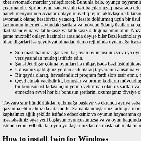
xbet avtomatik mərclər yerləşdirəcək.Bununla belə, oyunçu təyyarən
çıxarmalıdır. Spribe oyun sənayesinin tərtibatçıları uzaq məsafədə udu
paneli menyusunda Aviator onlayn müvafiq rejimi aktivləşdirə bilərsin
avtomatik olaraq hesabiviza yatacaq. Hesabı doldurmaq üçün bir üsu
kazinonun internet saytındakı şərtlərə və mövcud ödəniş üsullarına b
dəstəkləndiyinə və təhlükəsiz və təhlükəsiz olduğuna əmin olun. Nəz
game müxtəlif onlayn kazinolar arasında dəyişə bilər.Bəzi kazinolar 
bilər, digərləri isə qeydiyyat olmadan demo rejimində oynamağa icazə 
Son məsləhətimiz əgər yeni başlayan oyunçusunuzsa və ya oyun
versiyasından mütləq istifadə edin.
Şansl Jet digər çökmə oyunları ilə müqayisədə bəzi üstünlüklərə
Uduşunuz qaldığınız yerdən asılı olaraq təyyarənin əmsalına vu
Bir qayda olaraq, həvəsləndirici proqram fərdi slots təsir etmir,
Qeyd etmək vacibdir ki, bonuslar və promo kodların mövcudluğu
bir bonusun istifadəsi üçün yerinə yetirilməli olan öz şərtləri və
etməzdən əvvəl hər bir bonusun şərtlərini oxumağınız tövsiyə o
Təyyarə sıfır hündürlükdən qalxmağa başlayır və ekranda əyriyə səbəb
qazanma ehtimalınız da artacaqdır. Zamanla uduşlarınızı artdıqca mərc e
kapitalınızı ağıllı şəkildə istifadə edəcəksiniz və oyunun həyacanına 
məsləhətimiz əgər yeni başlayan oyunçusunuzsa və ya oyun haqqında a
istifadə edin. Əlbəttə ki, oyun yoldaşlarınızdan da məsləhətlər ala bilər
How to install 1win for Windows