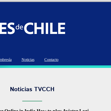
bresía
Noticias
Contacto
Noticias TVCCH
r Online in India How to play Aviator Logi