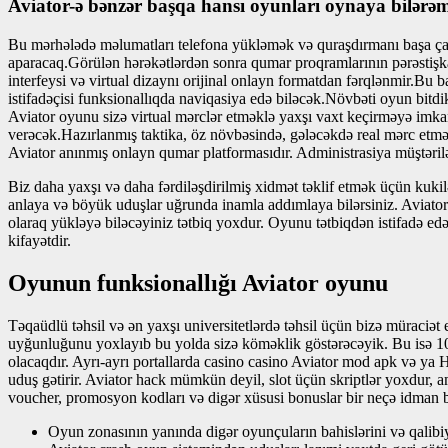
Aviator-ə bənzər başqa hansı oyunları oynaya bilərə
Bu mərhələdə məlumatları telefona yükləmək və quraşdırmanı başa ç
aparacaq.Görülən hərəkətlərdən sonra qumar proqramlarının pərəstişka
interfeysi və virtual dizaynı orijinal onlayn formatdan fərqlənmir.Bu b
istifadəçisi funksionallıqda naviqasiya edə biləcək.Növbəti oyun bitdikd
Aviator oyunu sizə virtual mərclər etməklə yaxşı vaxt keçirməyə imk
verəcək.Hazırlanmış taktika, öz növbəsində, gələcəkdə real mərc et
Aviator anınmış onlayn qumar platformasıdır. Administrasiya müştərilər
Biz daha yaxşı və daha fərdiləşdirilmiş xidmət təklif etmək üçün kuki
anlaya və böyük uduşlar uğrunda inamla addımlaya bilərsiniz. Aviato
olaraq yükləyə biləcəyiniz tətbiq yoxdur. Oyunu tətbiqdən istifadə ed
kifayətdir.
Oyunun funksionallığı Aviator oyunu
Təqaüdlü təhsil və ən yaxşı universitetlərdə təhsil üçün bizə müraciət
uyğunluğunu yoxlayıb bu yolda sizə köməklik göstərəcəyik. Bu isə 10
olacaqdır. Ayrı-ayrı portallarda casino casino Aviator mod apk və ya
uduş gətirir. Aviator hack mümkün deyil, slot üçün skriptlər yoxdur,
voucher, promosyon kodları və digər xüsusi bonuslar bir neçə idman ba
Oyun zonasının yanında digər oyunçuların bahislərini və qalibiyy