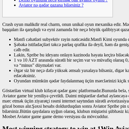
Aviator nə qədər qazana bilərsiniz ?
Crash oyun malikdir real charm, onun unikal oyun mexanika edir. Məs
başqaları ilə qarşılıqlı və eyni zamanda bir neçə böyük qalibiyyət qaz
Mənfi cəhətləri subyektiv rəyin nəticəsidir.Mənfi Kimi oyunda 
Şəbəkə istifadəçiləri təkcə parlaq qrafika ilə deyil, həm də geni
cəlb edir.
Lakin, Spribe bu ideyanı onlayn kazinoda həyata keçirə biləcək 
1 və 10 AZT arasında sürətli bir seçim var və müvafiq olaraq 0
və “minus” düymələri var.
Əgər siz bir neçə dəfə yüksək əmsalı yaxalaya bilsəniz, digər 
edəcəksiniz.
Oyundan mümkün qədər faydalanmaq üçün mərclərinizi kiçik sax
Göstərilən virtual klub kifayət qədər gənc platformadır.Bununla belə
Aviator game bir yeniliyə çevrildi. Daimi müştərilər dərhal əyləncəyə 
mərc etmək üçün ziyarətçi rəsmi internet saytından sürətli avtorizasi
gözəl bonus alır.Şəxsi hesabı doldurduqdan sonra Aviator Spribe pin
bilərsiniz.Bütün qaydalara uyğun olaraq, klubun müştərisi şübhəsiz ki
Mosbet Aviator game game demo versiyası da mövcuddur.
Most winning strategy to win at 1Win Avia