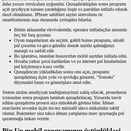
daha yuxarı versiyalara uyğundur. Quraşdırıldıqdan sonra proqramı
açıb qeydiyyat zamanı yaratdığınız loqin və paroldan istifadə edərək
daxil olmalısınız. IPhone sahibləri saytın simvolunu öz
smartfonlarının əsas ekranında yerləşdirə bilərlər.
Bütün akkauntlar ekvivalentdir, operator istifadəçilər arasında
heç bir fərq qoymur.
Oyun maşınlarının əla seçimi, gəlirli bonus proqramı, sürətli
pul çıxarma və gecə-gündüz dəstək saytda qalmağınızı
maraqlı və sərfəli edir.
Bu işləmirsə, istənilən brauzerdən mobil saytdan istifadə edin.
Hesaba yalnız şəxsi kartlardan və ya internet pul kisələrindən
pul köçürməyə icazə verilir.
Quraşdırıcını yüklədikdən sonra onu açın, proqramı
quraşdırmaq üçün yolu və qovluğu göstərin, “Sonrakı”
düyməsini basın və göstərişlərə əməl edin.
Sistem sizdən əməliyyatı təsdiqləməyinizi xahiş edəcək, prosedurun
icrasından sonra proqram təminatı quraşdırılacaq. Yuxarıda təsvir
edilən quraşdırma prosesi sizə mürəkkəb görünə bilər. İdman
mərclərini sevənlər üçün tez-tez müxtəlif əlavə mükafatlar təklif
olunur. Bukmeker sizə təkcə idman yarışlarına mərc qoymaqla pul
qazanmağa imkan vermir.
Pin Up mobil proqramının üstünlükləri