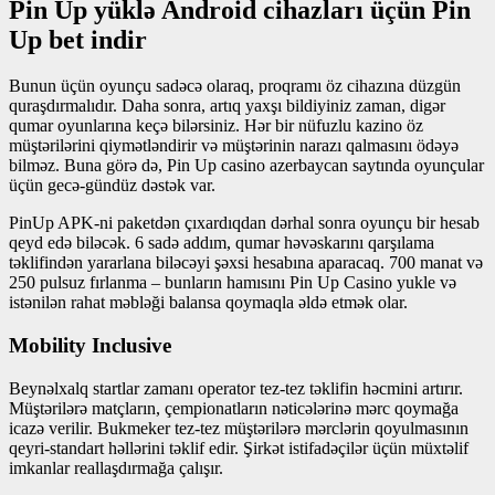
Pin Up yüklə Android cihazları üçün Pin
Up bet indir
Bunun üçün oyunçu sadəcə olaraq, proqramı öz cihazına düzgün
quraşdırmalıdır. Daha sonra, artıq yaxşı bildiyiniz zaman, digər
qumar oyunlarına keçə bilərsiniz. Hər bir nüfuzlu kazino öz
müştərilərini qiymətləndirir və müştərinin narazı qalmasını ödəyə
bilməz. Buna görə də, Pin Up casino azerbaycan saytında oyunçular
üçün gecə-gündüz dəstək var.
PinUp APK-ni paketdən çıxardıqdan dərhal sonra oyunçu bir hesab
qeyd edə biləcək. 6 sadə addım, qumar həvəskarını qarşılama
təklifindən yararlana biləcəyi şəxsi hesabına aparacaq. 700 manat və
250 pulsuz fırlanma – bunların hamısını Pin Up Casino yukle və
istənilən rahat məbləği balansa qoymaqla əldə etmək olar.
Mobility Inclusive
Beynəlxalq startlar zamanı operator tez-tez təklifin həcmini artırır.
Müştərilərə matçların, çempionatların nəticələrinə mərc qoymağa
icazə verilir. Bukmeker tez-tez müştərilərə mərclərin qoyulmasının
qeyri-standart həllərini təklif edir. Şirkət istifadəçilər üçün müxtəlif
imkanlar reallaşdırmağa çalışır.