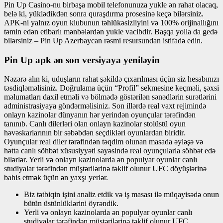
Pin Up Casino-nu birbaşa mobil telefonunuza yukle ən rahat olacaq,
belə ki, yüklədikdən sonra quraşdırma prosesinə keçə bilərsiniz.
APK-ni yalnız oyun klubunun təhlükəsizliyini və 100% orijinallığını
təmin edən etibarlı mənbələrdən yukle vacibdir. Başqa yolla da gedə
bilərsiniz – Pin Up Azerbaycan rəsmi resursundan istifadə edin.
Pin Up apk ən son versiyaya yeniləyin
Nəzərə alın ki, uduşların rahat şəkildə çıxarılması üçün siz hesabınızı
təsdiqləməlisiniz. Doğrulama üçün “Profil” sekmesine keçməli, şəxsi
məlumatları daxil etməli və bölmədə göstərilən sənədlərin surətlərini
administrasiyaya göndərməlisiniz. Son illərdə real vaxt rejimində
onlayn kazinolar dünyanın hər yerindən oyunçular tərəfindən
tanınıb. Canlı dilerləri olan onlayn kazinolar stolüstü oyun
həvəskarlarının bir səbəbdən seçdikləri oyunlardan biridir.
Oyunçular real diler tərəfindən təqdim olunan masada əyləşə və
hətta canlı söhbət xüsusiyyəti sayəsində real oyunçularla söhbət edə
bilərlər. Yerli və onlayn kazinolarda ən populyar oyunlar canlı
studiyalar tərəfindən müştərilərinə təklif olunur UFC döyüşlərinə
bahis etmək üçün ən yaxşı yerlər.
Biz tətbiqin işini analiz etdik və iş masası ilə müqayisədə onun
bütün üstünlüklərini öyrəndik.
Yerli və onlayn kazinolarda ən populyar oyunlar canlı
studiyalar tərəfindən müştərilərinə təklif olunur UFC