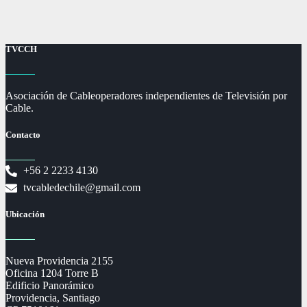
TVCCH
Asociación de Cableoperadores independientes de Televisión por
Cable.
Contacto
+56 2 2233 4130
tvcabledechile@gmail.com
Ubicación
Nueva Providencia 2155
Oficina 1204 Torre B
Edificio Panorámico
Providencia, Santiago