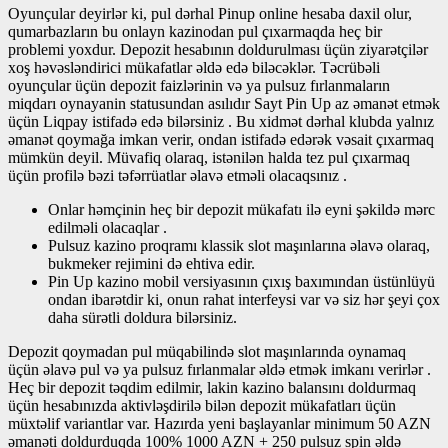
Oyunçular deyirlər ki, pul dərhal Pinup online hesaba daxil olur,
qumarbazların bu onlayn kazinodan pul çıxarmaqda heç bir
problemi yoxdur. Depozit hesabının doldurulması üçün ziyarətçilər
xoş həvəsləndirici mükafatlar əldə edə biləcəklər. Təcrübəli
oyunçular üçün depozit faizlərinin və ya pulsuz fırlanmaların
miqdarı oynayanin statusundan asılıdır Sayt Pin Up az əmanət etmək
üçün Liqpay istifadə edə bilərsiniz . Bu xidmət dərhal klubda yalnız
əmanət qoymağa imkan verir, ondan istifadə edərək vəsait çıxarmaq
mümkün deyil. Müvafiq olaraq, istənilən halda tez pul çıxarmaq
üçün profilə bəzi təfərrüatlar əlavə etməli olacaqsınız .
Onlar həmçinin heç bir depozit mükafatı ilə eyni şəkildə mərc
edilməli olacaqlar .
Pulsuz kazino proqramı klassik slot maşınlarına əlavə olaraq,
bukmeker rejimini də ehtiva edir.
Pin Up kazino mobil versiyasının çıxış baxımından üstünlüyü
ondan ibarətdir ki, onun rahat interfeysi var və siz hər şeyi çox
daha sürətli doldura bilərsiniz.
Depozit qoymadan pul müqabilində slot maşınlarında oynamaq
üçün əlavə pul və ya pulsuz fırlanmalar əldə etmək imkanı verirlər .
Heç bir depozit təqdim edilmir, lakin kazino balansını doldurmaq
üçün hesabınızda aktivləşdirilə bilən depozit mükafatları üçün
müxtəlif variantlar var. Hazırda yeni başlayanlar minimum 50 AZN
əmanəti doldurduqda 100% 1000 AZN + 250 pulsuz spin əldə