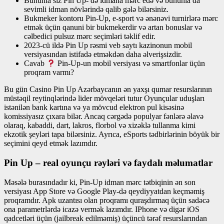
Bununla siz Pin Up- də idmana mərc edə və bununla da
sevimli idman növlərində qalib gələ bilərsiniz.
Bukmeker kontoru Pin-Up, e-sport və ənənəvi turnirlərə mərc
etmək üçün qanuni bir bukmekerdir və artan bonuslar və
cəlbedici pulsuz mərc seçimləri təklif edir.
2023-cü ildə Pin Up rəsmi veb saytı kazinonun mobil
versiyasından istifadə etməkdən daha əlverişsizdir.
Cavab
Pin-Up-un mobil versiyası və smartfonlar üçün
proqram varmı?
Bu gün Casino Pin Up Azərbaycanın ən yaxşı qumar resurslarının
müstəqil reytinqlərində lider mövqeləri tutur Oyunçular uduşları
istənilən bank kartına və ya mövcud elektron pul kisəsinə
komissiyasız çıxara bilər. Ancaq cərgədə populyar fənlərə əlavə
olaraq, kabaddi, dart, lakros, florbol və xizəklə tullanma kimi
ekzotik şeyləri tapa bilərsiniz. Ayrıca, eSports tədbirlərinin böyük bir
seçimini qeyd etmək lazımdır.
Pin Up – real oyunçu rəyləri və faydalı məlumatlar
Məsələ burasındadır ki, Pin-Up idman mərc tətbiqinin ən son
versiyası App Store və Google Play-də qeydiyyatdan keçməmiş
proqramdır. Apk uzantısı olan proqramı quraşdırmaq üçün sadəcə
ona parametrlərdə icazə vermək lazımdır. IPhone və digər iOS
qadcetləri üçün (jailbreak edilməmiş) üçüncü tərəf resurslarından