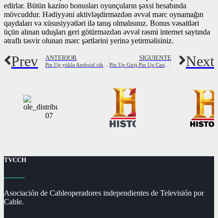
edirlər. Bütün kazino bonusları oyunçuların şəxsi hesabında
mövcuddur. Hədiyyəni aktivləşdirməzdən əvvəl mərc oynamağın
qaydaları və xüsusiyyətləri ilə tanış olmalısınız. Bonus vəsaitləri
üçün alınan uduşları geri götürməzdən əvvəl rəsmi internet saytında
ətraflı təsvir olunan mərc şərtlərini yerinə yetirməlisiniz.
Prev
Next
ANTERIOR
SIGUIENTE
Pin Up yüklə Android cihazları üçün Pin Up bet indir BUP Human Resource and Leadership Club
Pin Up Giriş Pin Up Casino Online Rəsmi Sayt
TVCCH
Asociación de Cableoperadores independientes de Televisión por
Cable.