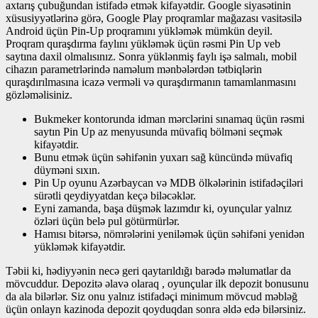
axtarış çubuğundan istifadə etmək kifayətdir. Google siyasətinin
xüsusiyyətlərinə görə, Google Play proqramlar mağazası vasitəsilə
Android üçün Pin-Up proqramını yükləmək mümkün deyil.
Proqram quraşdırma faylını yükləmək üçün rəsmi Pin Up veb
saytına daxil olmalısınız. Sonra yüklənmiş faylı işə salmalı, mobil
cihazın parametrlərində naməlum mənbələrdən tətbiqlərin
quraşdırılmasına icazə verməli və quraşdırmanın tamamlanmasını
gözləməlisiniz.
Bukmeker kontorunda idman mərclərini sınamaq üçün rəsmi
saytın Pin Up az menyusunda müvafiq bölməni seçmək
kifayətdir.
Bunu etmək üçün səhifənin yuxarı sağ küncündə müvafiq
düyməni sıxın.
Pin Up oyunu Azərbaycan və MDB ölkələrinin istifadəçiləri
sürətli qeydiyyatdan keçə biləcəklər.
Eyni zamanda, başa düşmək lazımdır ki, oyunçular yalnız
özləri üçün belə pul götürmürlər.
Hamısı bitərsə, nömrələrini yeniləmək üçün səhifəni yenidən
yükləmək kifayətdir.
Təbii ki, hədiyyənin necə geri qaytarıldığı barədə məlumatlar da
mövcuddur. Depozitə əlavə olaraq , oyunçular ilk depozit bonusunu
da ala bilərlər. Siz onu yalnız istifadəçi minimum mövcud məbləğ
üçün onlayn kazinoda depozit qoyduqdan sonra əldə edə bilərsiniz.