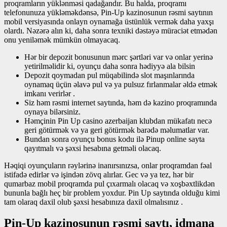
proqramların yüklənməsi qadağandır. Bu halda, proqramı
telefonunuza yükləməkdənsə, Pin-Up kazinosunun rəsmi saytının
mobil versiyasında onlayn oynamağa üstünlük vermək daha yaxşı
olardı. Nəzərə alın ki, daha sonra texniki dəstəyə müraciət etmədən
onu yeniləmək mümkün olmayacaq.
Hər bir depozit bonusunun mərc şərtləri var və onlar yerinə
yetirilməlidir ki, oyunçu daha sonra hədiyyə ala bilsin
Depozit qoymadan pul müqabilində slot maşınlarında
oynamaq üçün əlavə pul və ya pulsuz fırlanmalar əldə etmək
imkanı verirlər .
Siz həm rəsmi internet saytında, həm də kazino proqramında
oynaya bilərsiniz.
Həmçinin Pin Up casino azerbaijan klubdan mükafatı necə
geri götürmək və ya geri götürmək barədə məlumatlar var.
Bundan sonra oyunçu bonus kodu ilə Pinup online sayta
qayıtmalı və şəxsi hesabına getməli olacaq.
Həqiqi oyunçuların rəylərinə inanırsınızsa, onlar proqramdan fəal
istifadə edirlər və işindən zövq alırlar. Gec və ya tez, hər bir
qumarbaz mobil proqramda pul çıxarmalı olacaq və xoşbəxtlikdən
bununla bağlı heç bir problem yoxdur. Pin Up saytında olduğu kimi
tam olaraq daxil olub şəxsi hesabınıza daxil olmalısınız .
Pin-Up kazinosunun rəsmi saytı, idmana