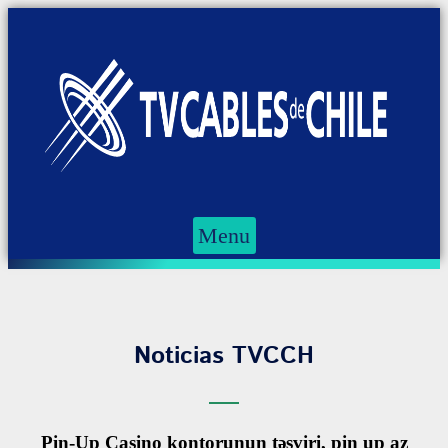
Menu
Noticias TVCCH
Pin-Up Casino kontorunun təsviri, pin up az