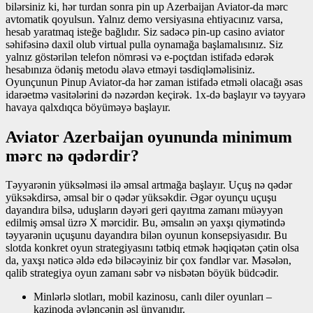
bilərsiniz ki, hər turdan sonra pin up Azerbaijan Aviator-da mərc
avtomatik qoyulsun. Yalnız demo versiyasına ehtiyacınız varsa,
hesab yaratmaq isteğe bağlıdır. Siz sadəcə pin-up casino aviator
səhifəsinə daxil olub virtual pulla oynamağa başlamalısınız. Siz
yalnız göstərilən telefon nömrəsi və e-poçtdan istifadə edərək
hesabınıza ödəniş metodu əlavə etməyi təsdiqləməlisiniz.
Oyunçunun Pinup Aviator-da hər zaman istifadə etməli olacağı əsas
idarəetmə vasitələrini də nəzərdən keçirək. 1x-də başlayır və təyyarə
havaya qalxdıqca böyüməyə başlayır.
Aviator Azerbaijan oyununda minimum
mərc nə qədərdir?
Təyyarənin yüksəlməsi ilə əmsal artmağa başlayır. Uçuş nə qədər
yüksəkdirsə, əmsal bir o qədər yüksəkdir. Əgər oyunçu uçuşu
dayandıra bilsə, uduşların dəyəri geri qayıtma zamanı müəyyən
edilmiş əmsal üzrə X mərcidir. Bu, əmsalın ən yaxşı qiymətində
təyyarənin uçuşunu dayandıra bilən oyunun konsepsiyasıdır. Bu
slotda konkret oyun strategiyasını tətbiq etmək həqiqətən çətin olsa
da, yaxşı nəticə əldə edə biləcəyiniz bir çox fəndlər var. Məsələn,
qalib strategiya oyun zamanı səbr və nisbətən böyük büdcədir.
Minlərlə slotları, mobil kazinosu, canlı diler oyunları –
kazinoda əyləncənin əsl ünvanıdır.