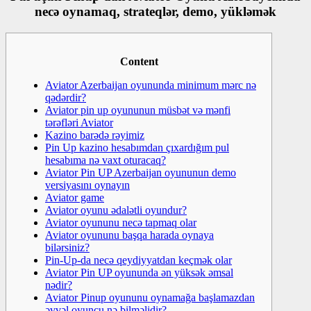
necə oynamaq, strateqlər, demo, yükləmək
Content
Aviator Azerbaijan oyununda minimum mərc nə
qədərdir?
Aviator pin up oyununun müsbət və mənfi
tərəfləri Aviator
Kazino barədə rəyimiz
Pin Up kazino hesabımdan çıxardığım pul
hesabıma nə vaxt oturacaq?
Aviator Pin UP Azerbaijan oyununun demo
versiyasını oynayın
Aviator game
Aviator oyunu ədalətli oyundur?
Aviator oyununu necə tapmaq olar
Aviator oyununu başqa harada oynaya
bilərsiniz?
Pin-Up-da necə qeydiyyatdan keçmək olar
Aviator Pin UP oyununda ən yüksək əmsal
nədir?
Aviator Pinup oyununu oynamağa başlamazdan
əvvəl oyunçu nə bilməlidir?