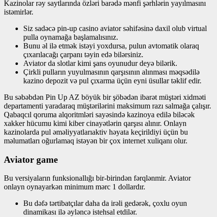
Kazinolar rəy saytlarında özləri barədə mənfi şərhlərin yayılmasını
istəmirlər.
Siz sadəcə pin-up casino aviator səhifəsinə daxil olub virtual
pulla oynamağa başlamalısınız.
Bunu əl ilə etmək istəyi yoxdursa, pulun avtomatik olaraq
çıxarılacağı çarpanı təyin edə bilərsiniz.
Aviator da slotlar kimi şans oyunudur deyə bilərik.
Çirkli pulların yuyulmasının qarşısının alınması məqsədilə
kazino depozit və pul çıxarma üçün eyni üsullar təklif edir.
Bu səbəbdən Pin Up AZ böyük bir şöbədən ibarət müştəri xidməti
departamenti yaradaraq müştərilərini maksimum razı salmağa çalışır.
Qabaqcıl qoruma alqoritmləri sayəsində kazinoya edilə biləcək
xakker hücumu kimi kiber cinayətlərin qarşısı alınır. Onlayn
kazinolarda pul əməliyyatlarıaktiv həyata keçirildiyi üçün bu
məlumatları oğurlamaq istəyən bir çox internet xuliqanı olur.
Aviator game
Bu versiyaların funksionallığı bir-birindən fərqlənmir. Aviator
onlayn oynayarkən minimum mərc 1 dollardır.
Bu dəfə tərtibatçılar daha da irəli gedərək, çoxlu oyun
dinamikası ilə əyləncə istehsal etdilər.