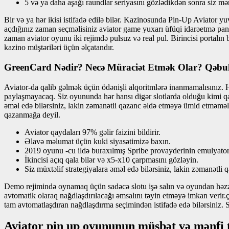
5 və ya daha aşağı raundlar seriyasını gözlədikdən sonra siz mər
Bir və ya hər ikisi istifadə edilə bilər. Kazinosunda Pin-Up Aviator yu
açdığınız zaman seçməlisiniz aviator game yuxarı üfüqi idarəetmə pane
zaman aviator oyunu iki rejimdə pulsuz və real pul. Birincisi portalın 
kazino müştəriləri üçün əlçatandır.
GreenCard Nədir? Necə Müraciət Etmək Olar? Qəb
Aviator-da qalib gəlmək üçün ödənişli alqoritmlərə inanmamalısınız. 
paylaşmayacaq. Siz oyununda hər hansı digər slotlarda olduğu kimi q
əməl edə bilərsiniz, lakin zəmanətli qazanc əldə etməyə ümid etməməl
qazanmağa deyil.
Aviator qaydaları 97% gəlir faizini bildirir.
Əlavə məlumat üçün kuki siyasətimizə baxın.
2019 oyunu -cu ildə buraxılmış Spribe provayderinin emulyato
İkincisi açıq qala bilər və x5-x10 çarpmasını gözləyin.
Siz müxtəlif strategiyalara əməl edə bilərsiniz, lakin zəmanətl
Demo rejimində oynamaq üçün sadəcə slotu işə salın və oyundan həzz a
avtomatik olaraq nağdlaşdırılacağı əmsalını təyin etməyə imkan verir
tam avtomatlaşdıran nağdlaşdırma seçimindən istifadə edə bilərsiniz.
Aviator pin up oyununun müsbət və mənfi t