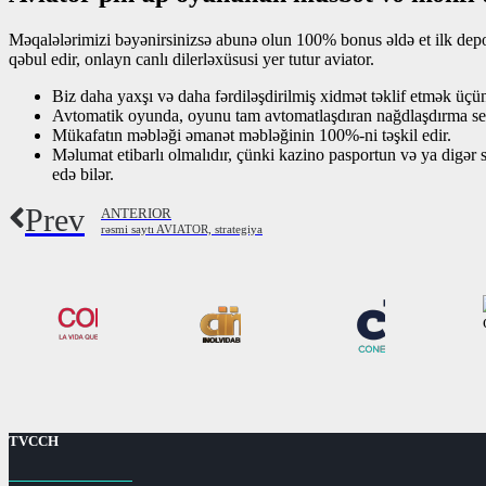
Məqalələrimizi bəyənirsinizsə abunə olun 100% bonus əldə et ilk depo
qəbul edir, onlayn canlı dilerləxüsusi yer tutur aviator.
Biz daha yaxşı və daha fərdiləşdirilmiş xidmət təklif etmək üçün
Avtomatik oyunda, oyunu tam avtomatlaşdıran nağdlaşdırma seçi
Mükafatın məbləği əmanət məbləğinin 100%-ni təşkil edir.
Məlumat etibarlı olmalıdır, çünki kazino pasportun və ya digər s
edə bilər.
Prev
ANTERIOR
rəsmi saytı AVIATOR, strategiya
TVCCH