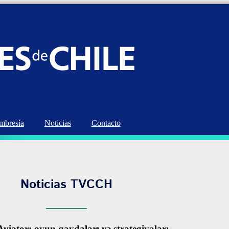
bresía
Noticias
Contacto
Noticias TVCCH
viator: oyun qaydaları və strategiyaları