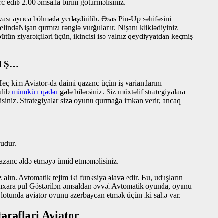
c edib 2.00 əmsalla birini götürməlisiniz.
vası ayrıca bölmədə yerləşdirilib. Əsas Pin-Up səhifəsini
lindəNişan qırmızı rənglə vurğulanır. Nişanı kliklədiyiniz
bütün ziyarətçiləri üçün, ikincisi isə yalnız qeydiyyatdan keçmiş
ul Ş…
Heç kim Aviator-da daimi qazanc üçün iş variantlarını
alib
mümkün qədər
gələ bilərsiniz. Siz müxtəlif strategiyalara
isiniz. Strategiyalar sizə oyunu qurmağa imkan verir, ancaq
rudur.
i qazanc əldə etməyə ümid etməməlisiniz.
lın. Avtomatik rejim iki funksiya əlavə edir. Bu, uduşların
.çıxara pul Göstərilən əmsaldan əvvəl Avtomatik oyunda, oyunu
 Slotunda aviator oyunu azerbaycan etmək üçün iki sahə var.
ərəfləri Aviator