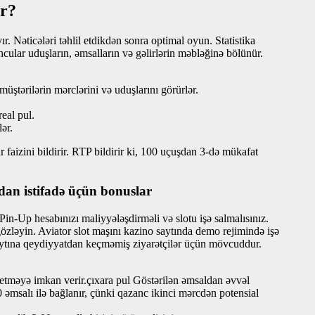
ar?
r. Nəticələri təhlil etdikdən sonra optimal oyun. Statistika
uncular uduşların, əmsalların və gəlirlərin məbləğinə bölünür.
üştərilərin mərclərini və uduşlarını görürlər.
eal pul.
ər.
r faizini bildirir. RTP bildirir ki, 100 uçuşdan 3-də mükafat
tdan istifadə üçün bonuslar
n-Up hesabınızı maliyyələşdirməli və slotu işə salmalısınız.
zləyin. Aviator slot maşını kazino saytında demo rejimində işə
saytına qeydiyyatdan keçməmiş ziyarətçilər üçün mövcuddur.
 etməyə imkan verir.çıxara pul Göstərilən əmsaldan əvvəl
msalı ilə bağlanır, çünki qazanc ikinci mərcdən potensial