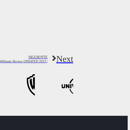
Next
SIGUIENTE
Milftastic Review UPDATED 2023 |