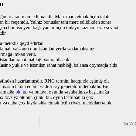
ar
uyğun olaraq mərc edilməlidir. Mərc mərc etmək üçün tələb
bir rəqəmdir. Yalnız bonuslar tam mərc edildikdən sonra
amlaşma bonusu yeni başlayanlar üçün onlayn kazinoda yaxşı vaxt
dir.
da metodla qeyd edirlər.
məli və sonra onu istənilən yerdə saxlamalısınız.
rmağa imkan verir.
stənilən rahat məbləği yatıra biləcək.
asino yukle və istənilən rahat məbləği balansa qoymaqla əldə
rəfindən hazırlanmışdır. RNG termini haqqında eşitmiş ola
ünməsini təmin edən təsadüfi say generatoru deməkdir. Bu
xtarmağa
pin up
və onlayn oyunda səyahətinizə başlamağa
ox tövsiyə olunur, çünki bu, oyun təcrübənizi çox
və daha çox fayda əldə etmək üçün riyazi metodları tətbiq
Pin-Up C