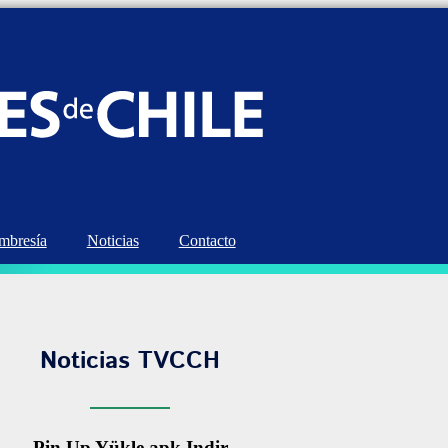
bresía
Noticias
Contacto
Noticias TVCCH
Pin Up Yükle apk Indir