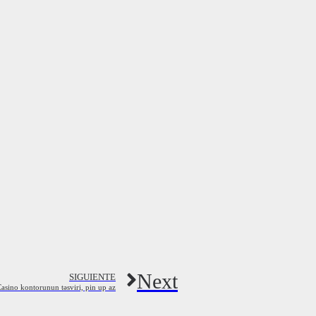
Next
SIGUIENTE
asino kontorunun təsviri, pin up az