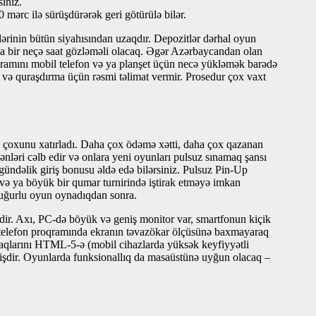
ınız.
 mərc ilə sürüşdürərək geri götürülə bilər.
ərinin bütün siyahısından uzaqdır. Depozitlər dərhal oyun
nda bir neçə saat gözləməli olacaq. Əgər Azərbaycandan olan
ramını mobil telefon və ya planşet üçün necə yükləmək barədə
və quraşdırma üçün rəsmi təlimat vermir. Prosedur çox vaxt
n çoxunu xatırladı. Daha çox ödəmə xətti, daha çox qazanan
ləri cəlb edir və onlara yeni oyunları pulsuz sınamaq şansı
gündəlik giriş bonusu əldə edə bilərsiniz. Pulsuz Pin-Up
və ya böyük bir qumar turnirində iştirak etməyə imkan
 uğurlu oyun oynadıqdan sonra.
idir. Axı, PC-də böyük və geniş monitor var, smartfonun kiçik
, telefon proqramında ekranın təvazökar ölçüsünə baxmayaraq
uncaqlarını HTML-5-ə (mobil cihazlarda yüksək keyfiyyətli
lmişdir. Oyunlarda funksionallıq da masaüstünə uyğun olacaq –