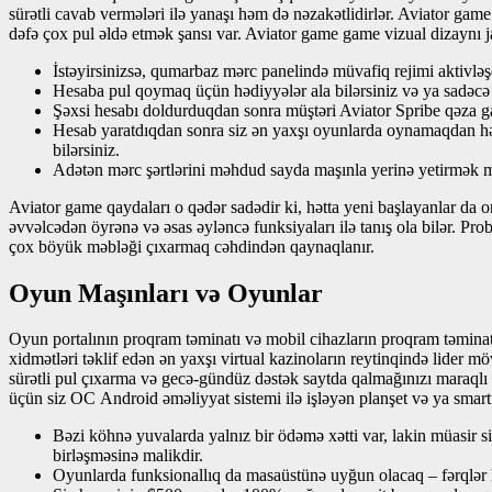
sürətli cavab vermələri ilə yanaşı həm də nəzakətlidirlər. Aviator g
dəfə çox pul əldə etmək şansı var. Aviator game game vizual dizaynı j
İstəyirsinizsə, qumarbaz mərc panelində müvafiq rejimi aktivləşd
Hesaba pul qoymaq üçün hədiyyələr ala bilərsiniz və ya sadəcə g
Şəxsi hesabı doldurduqdan sonra müştəri Aviator Spribe qəza 
Hesab yaratdıqdan sonra siz ən yaxşı oyunlarda oynamaqdan hə
bilərsiniz.
Adətən mərc şərtlərini məhdud sayda maşınla yerinə yetirmək
Aviator game qaydaları o qədər sadədir ki, hətta yeni başlayanlar da onla
əvvəlcədən öyrənə və əsas əyləncə funksiyaları ilə tanış ola bilər. P
çox böyük məbləği çıxarmaq cəhdindən qaynaqlanır.
Oyun Maşınları və Oyunlar
Oyun portalının proqram təminatı və mobil cihazların proqram təmina
xidmətləri təklif edən ən yaxşı virtual kazinoların reytinqində lider m
sürətli pul çıxarma və gecə-gündüz dəstək saytda qalmağınızı maraqlı v
üçün siz ОС Android əməliyyat sistemi ilə işləyən planşet və ya smar
Bəzi köhnə yuvalarda yalnız bir ödəmə xətti var, lakin müasir si
birləşməsinə malikdir.
Oyunlarda funksionallıq da masaüstünə uyğun olacaq – fərqlər hə