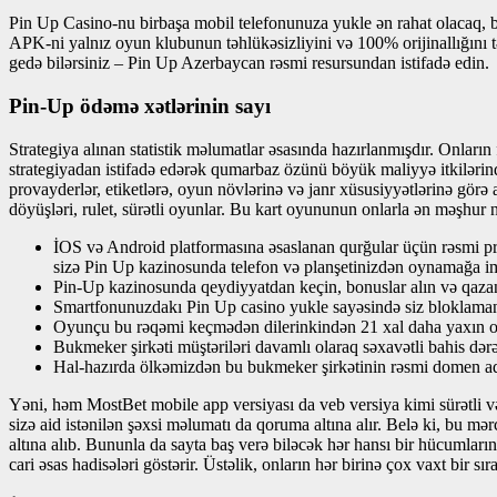
Pin Up Casino-nu birbaşa mobil telefonunuza yukle ən rahat olacaq, be
APK-ni yalnız oyun klubunun təhlükəsizliyini və 100% orijinallığını 
gedə bilərsiniz – Pin Up Azerbaycan rəsmi resursundan istifadə edin.
Pin-Up ödəmə xətlərinin sayı
Strategiya alınan statistik məlumatlar əsasında hazırlanmışdır. Onların 
strategiyadan istifadə edərək qumarbaz özünü böyük maliyyə itkilərind
provayderlər, etiketlərə, oyun növlərinə və janr xüsusiyyətlərinə görə
döyüşləri, rulet, sürətli oyunlar. Bu kart oyununun onlarla ən məşhur
İOS və Android platformasına əsaslanan qurğular üçün rəsmi pro
sizə Pin Up kazinosunda telefon və planşetinizdən oynamağa im
Pin-Up kazinosunda qeydiyyatdan keçin, bonuslar alın və qaza
Smartfonunuzdakı Pin Up casino yukle sayəsində siz bloklamanı
Oyunçu bu rəqəmi keçmədən dilerinkindən 21 xal daha yaxın ola
Bukmeker şirkəti müştəriləri davamlı olaraq səxavətli bahis dərə
Hal-hazırda ölkəmizdən bu bukmeker şirkətinin rəsmi domen ad
Yəni, həm MostBet mobile app versiyası da veb versiya kimi sürətli v
sizə aid istənilən şəxsi məlumatı da qoruma altına alır. Belə ki, bu mə
altına alıb. Bununla da sayta baş verə biləcək hər hansı bir hücumları
cari əsas hadisələri göstərir. Üstəlik, onların hər birinə çox vaxt bir sır