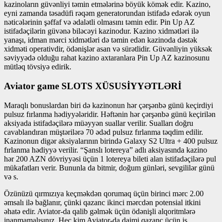
kazinoların güvənliyi təmin etmələrinə böyük kömək edir. Kazino,
eyni zamanda təsadüfi rəqəm generatorundan istifadə edərək oyun
nəticələrinin şəffaf və ədalətli olmasını təmin edir. Pin Up AZ
istifadəçilərin güvənə biləcəyi kazinodur. Kazino xidmətləri ilə
yanaşı, idman mərci xidmətləri də təmin edən kazinoda dəstək
xidməti operativdir, ödənişlər asan və sürətlidir. Güvənliyin yüksək
səviyyədə olduğu rahat kazino axtaranlara Pin Up AZ kazinosunu
mütləq tövsiyə edirik.
Aviator game SLOTS XÜSUSİYYƏTLƏRİ
Maraqlı bonuslardan biri də kazinonun hər çərşənbə günü keçirdiyi
pulsuz fırlanma hədiyyələridir. Həftənin hər çərşənbə günü keçirilən
aksiyada istifadəçilərə müəyyən suallar verilir. Sualları doğru
cavablandıran müştərilərə 70 ədəd pulsuz fırlanma təqdim edilir.
Kazinonun digər aksiyalarının birində Galaxy S2 Ultra + 400 pulsuz
fırlanma hədiyyə verilir. “Şanslı lotereya” adlı aksiyasında kazino
hər 200 AZN dövriyyəsi üçün 1 lotereya bileti alan istifadəçilərə pul
mükafatları verir. Bununla da bitmir, doğum günləri, sevgililər günü
və s.
Özünüzü qırmızıya keçməkdən qorumaq üçün birinci mərc 2.00
əmsalı ilə bağlanır, çünki qazanc ikinci mərcdən potensial itkini
əhatə edir. Aviator-da qalib gəlmək üçün ödənişli alqoritmlərə
inanmamalısınız. Heç kim Aviator-da daimi qazanc üçün iş