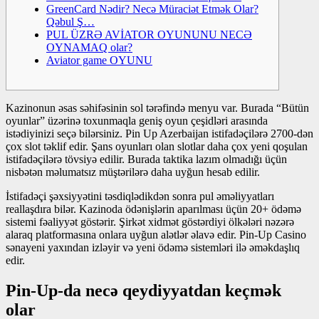
GreenCard Nədir? Necə Müraciət Etmək Olar?
Qəbul Ş…
PUL ÜZRƏ AVİATOR OYUNUNU NECƏ
OYNAMAQ olar?
Aviator game OYUNU
Kazinonun əsas səhifəsinin sol tərəfində menyu var. Burada “Bütün
oyunlar” üzərinə toxunmaqla geniş oyun çeşidləri arasında
istədiyinizi seçə bilərsiniz. Pin Up Azerbaijan istifadəçilərə 2700-dən
çox slot təklif edir. Şans oyunları olan slotlar daha çox yeni qoşulan
istifadəçilərə tövsiyə edilir. Burada taktika lazım olmadığı üçün
nisbətən məlumatsız müştərilərə daha uyğun hesab edilir.
İstifadəçi şəxsiyyətini təsdiqlədikdən sonra pul əməliyyatları
reallaşdıra bilər. Kazinoda ödənişlərin aparılması üçün 20+ ödəmə
sistemi fəaliyyət göstərir. Şirkət xidmət göstərdiyi ölkələri nəzərə
alaraq platformasına onlara uyğun alətlər əlavə edir. Pin-Up Casino
sənayeni yaxından izləyir və yeni ödəmə sistemləri ilə əməkdaşlıq
edir.
Pin-Up-da necə qeydiyyatdan keçmək
olar