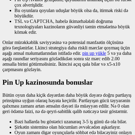
çox əlverişlidir.
Bu oyunlara qoyulan uduşlar böyük olsa da, itirmək riski də
böyükdür.
TSL və CAPTCHA, habelə ikimərhələləli doğruma
texnologiyaları kazinoların güvənliyi təmin etmələrinə böyük
kömək edir.
Onlar mürəkkəblik səviyyəsinə və potensial mənfəətin ölçüsünə
görə fərqlənirlər. Lkinci strategiya daha riskli mərclər qoymaq üçün
aşağı əmsal məlumatlarından istifadə edir.
pin up yükle
5 və ya daha
aşağı raundlar seriyasını gözlədikdən sonra siz mərc edib 2.00
əmsalla birini götürməlisiniz. İkincisi açıq qala bilər və x5-x10
çarpmasını gözləyin.
Pin Up kazinosunda bonuslar
Bütün oyun daha kiçik dəyərdən daha böyük dəyərə doğru partlayış
prinsipinə uyğun olaraq həyata keçirilir. Partlayışın gücü təyyarənin
qalxması zamanı artan əmsalın dəyəri ilə müəyyən edilir. Nə 0 olan
geri ödəmə faizi, nə də qeyri-sabitlik qalib nəticəyə təsir göstərmir.
Bəzi hallarda bu göstərici uzanaraq 3-5 iş günü də ola bilər.
Şirkətin sisteminə olan hücumları əvvəlcədən aşkarlayır.
Oyun zamanı digər oyunçularla söhbət edə biləcəyiniz onlayn