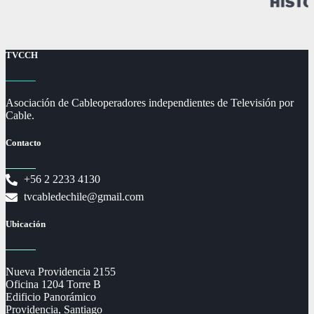
TVCCH
Asociación de Cableoperadores independientes de Televisión por
Cable.
Contacto
+56 2 2233 4130
tvcabledechile@gmail.com
Ubicación
Nueva Providencia 2155
Oficina 1204 Torre B
Edificio Panorámico
Providencia, Santiago