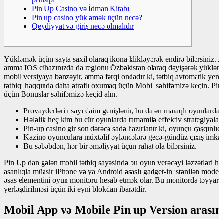
Pin Up Casino və İdman Kitabı
Pin up casino yükləmək üçün necə?
Qeydiyyat və giriş necə olmalıdır
Yükləmək üçün sayta saxil olaraq ikona klikləyərək endirə bilərsiniz.
amma IOS cihazınızda da regionu Özbəkistan olaraq dəyişərək yüklənmə
mobil versiyaya bənzəyir, amma fərqi ondadır ki, tətbiq avtomatik ye
tətbiqi haqqında daha ətraflı oxumaq üçün Mobil səhifəmizə keçin. P
üçün Bonuslar səhifəmizə keçid alın.
Provayderlərin sayı daim genişlənir, bu da ən maraqlı oyunlarda
Hələlik heç kim bu cür oyunlarda tamamilə effektiv strategiyala
Pin-up casino gir son dərəcə sadə hazırlanır ki, oyunçu çaşqınlı
Kazino oyunçulara müxtəlif əyləncələrə gecə-gündüz çıxış imka
Bu səbəbdən, hər bir əməliyyat üçün rahat ola bilərsiniz.
Pin Up dan gələn mobil tətbiq sayəsində bu oyun verəcəyi ləzzətləri h
asanlıqla müasir iPhone və ya Android əsaslı gadget-in istənilən mod
əsas elementini oyun monitoru hesab etmək olar. Bu monitorda təyyarən
yerləşdirilməsi üçün iki eyni blokdan ibarətdir.
Mobil App və Mobile Pin up Version arası