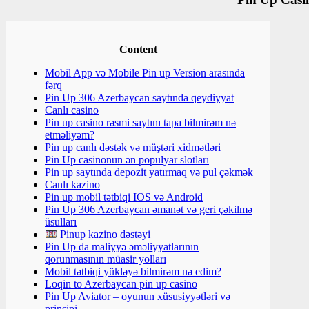
Content
Mobil App və Mobile Pin up Version arasında
fərq
Pin Up 306 Azerbaycan saytında qeydiyyat
Canlı casino
Pin up casino rəsmi saytını tapa bilmirəm nə
etməliyəm?
Pin up canlı dəstək və müştəri xidmətləri
Pin Up casinonun ən populyar slotları
Pin up saytında depozit yatırmaq və pul çəkmək
Canlı kazino
Pin up mobil tətbiqi IOS və Android
Pin Up 306 Azerbaycan əmanət və geri çəkilmə
üsulları
Pinup kazino dəstəyi
Pin Up da maliyyə əməliyyatlarının
qorunmasının müasir yolları
Mobil tətbiqi yükləyə bilmirəm nə edim?
Loqin to Azerbaycan pin up casino
Pin Up Aviator – oyunun xüsusiyyətləri və
prinsipi