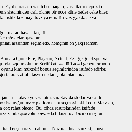
dir. Eyni dərəcədə vacib bir məqam, vəsaitlərin depozitə
niş sistemindən asılı olaraq bir neçə günə qədər çəkə bilər.
ən istifadə etməyi tövsiyə edir. Bu vəziyyətdə əlavə
n olaraq həyata keçirilir.
der mövqeləri qazanır.
şınları arasından seçim edə, həmçinin ən yaxşı idman
. Bunlara QuickFire, Playson, Netent, Ezugi, Quickspin və
loqunda təqdim olunur. Sertifikat təsadüfi ədəd generatorunun
sk oyunu kimi müxtəlif bonus seçimlərindən istifadə edirlər.
ərərək ətraflı təsviri ilə tanış ola bilərsiniz.
rqanlarına əlavə yük yaratmasın. Saytda slotlar və canlı
no sizə uyğun mərc platformasını seçməyi təklif edir. Məsələn,
çox rahat olacaq. Bu, cihaz resurslarından istifadə
ıza səhifə qısayolu əlavə edə bilərsiniz. Kazino məşhur
 irəliləyişdə nəzərə alınmır. Nəzərə almalısınız ki, hansı