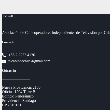
TVCCH
Asociación de Cableoperadores independientes de Televisión por Cab
Contacto
+56 2 2233 4130
tvcabledechile@gmail.com
Ubicación
Nueva Providencia 2155
Oficina 1204 Torre B
Edificio Panorámico
Providencia, Santiago
CP 7510161