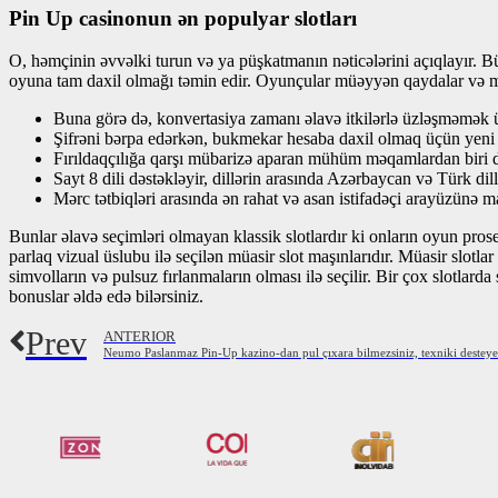
Pin Up casinonun ən populyar slotları
O, həmçinin əvvəlki turun və ya püşkatmanın nəticələrini açıqlayır. B
oyuna tam daxil olmağı təmin edir. Oyunçular müəyyən qaydalar və mər
Buna görə də, konvertasiya zamanı əlavə itkilərlə üzləşməmək
Şifrəni bərpa edərkən, bukmekar hesaba daxil olmaq üçün yeni
Fırıldaqçılığa qarşı mübarizə aparan mühüm məqamlardan biri 
Sayt 8 dili dəstəkləyir, dillərin arasında Azərbaycan və Türk dill
Mərc tətbiqləri arasında ən rahat və asan istifadəçi arayüzünə m
Bunlar əlavə seçimləri olmayan klassik slotlardır ki onların oyun pr
parlaq vizual üslubu ilə seçilən müasir slot maşınlarıdır. Müasir slotlar
simvolların və pulsuz fırlanmaların olması ilə seçilir. Bir çox slotlar
bonuslar əldə edə bilərsiniz.
Prev
ANTERIOR
Neumo Paslanmaz Pin-Up kazino-dan pul çıxara bilmezsiniz, texniki desteye