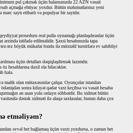
 Minimum pul çəkmək üçün balansınızda 22 AZN vəsait
 hesab açmağa ehtiyac yoxdur. Bütün məlumatlarınız yeni
 mərc saytı etibarlı və populyar bir saytdır.
ki qeydiyyat proseduru real pulla oynamağı planlaşdıranlar üçün
t ərzində istifadə edilməlidir. Şəxsi hesabınızda tapa
ez-tez böyük mükafat fondu ilə müxtəlif turnirlərə ev sahibliyi
arılması üçün detalları dəqiqləşdirmək lazımdır.
öz hesablarına daxil ola biləcəklər.
b hələ.
 malik olan mütəxəssislər çalışır. Oyunçular istənilən
 ödənişdən sonra kifayət qədər vaxt keçibsə və vəsait hesaba
ə qurmağın ən asan yolu onlayn söhbətdir. Bu xidmət bütün
 vasitəsilə dəstək xidməti ilə əlaqə saxlasalar, bunun daha çox
 nə etməliyəm?
undan əvvəl bet bağlamaq üçün vaxtı yoxdursa, o zaman bet