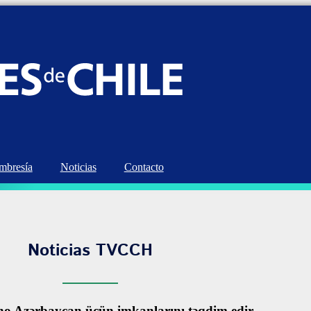
bresía
Noticias
Contacto
Noticias TVCCH
no Azərbaycan üçün imkanlarını təqdim edir