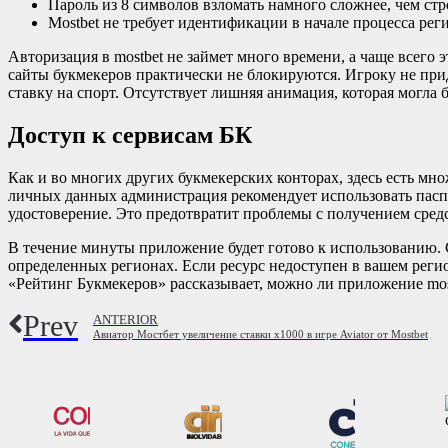
Пароль из 8 символов взломать намного сложнее, чем стр
Mostbet не требует идентификации в начале процесса рег
Авторизация в mostbet не займет много времени, а чаще всего 
сайты букмекеров практически не блокируются. Игроку не прид
ставку на спорт. Отсутствует лишняя анимация, которая могла 
Доступ к сервисам БК
Как и во многих других букмекерских конторах, здесь есть мн
личных данных администрация рекомендует использовать пасп
удостоверение. Это предотвратит проблемы с получением средс
В течение минуты приложение будет готово к использованию. 
определенных регионах. Если ресурс недоступен в вашем регио
«Рейтинг Букмекеров» рассказывает, можно ли приложение most
Prev
ANTERIOR
Авиатор Мостбет увеличение ставки х1000 в игре Aviator от Mostbet