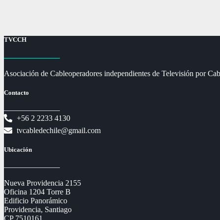
TVCCH
Asociación de Cableoperadores independientes de Televisión por Cab
Contacto
+56 2 2233 4130
tvcabledechile@gmail.com
Ubicación
Nueva Providencia 2155
Oficina 1204 Torre B
Edificio Panorámico
Providencia, Santiago
CP 7510161