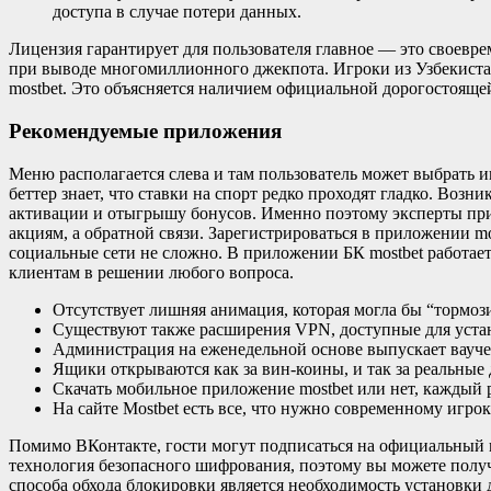
доступа в случае потери данных.
Лицензия гарантирует для пользователя главное — это своевре
при выводе многомиллионного джекпота. Игроки из Узбекиста
mostbet. Это объясняется наличием официальной дорогостояще
Рекомендуемые приложения
Меню располагается слева и там пользователь может выбрать
беттер знает, что ставки на спорт редко проходят гладко. Воз
активации и отыгрышу бонусов. Именно поэтому эксперты при
акциям, а обратной связи. Зарегистрироваться в приложении m
социальные сети не сложно. В приложении БК mostbet работает
клиентам в решении любого вопроса.
Отсутствует лишняя анимация, которая могла бы “тормози
Существуют также расширения VPN, доступные для устан
Администрация на еженедельной основе выпускает вауче
Ящики открываются как за вин-коины, и так за реальные 
Скачать мобильное приложение mostbet или нет, каждый 
На сайте Mostbet есть все, что нужно современному игрок
Помимо ВКонтакте, гости могут подписаться на официальный к
технология безопасного шифрования, поэтому вы можете получи
способа обхода блокировки является необходимость установки