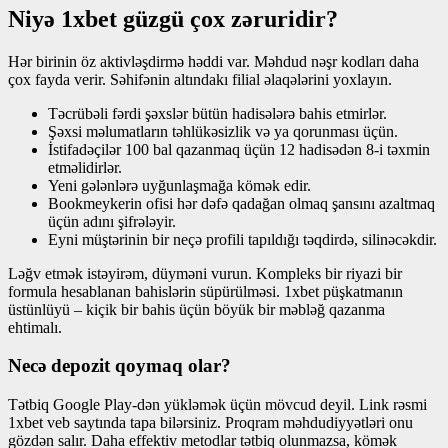
Niyə 1xbet güzgü çox zəruridir?
Hər birinin öz aktivləşdirmə həddi var. Məhdud nəşr kodları daha
çox fayda verir. Səhifənin altındakı filial əlaqələrini yoxlayın.
Təcrübəli fərdi şəxslər bütün hadisələrə bahis etmirlər.
Şəxsi məlumatların təhlükəsizlik və ya qorunması üçün.
İstifadəçilər 100 bal qazanmaq üçün 12 hadisədən 8-i təxmin
etməlidirlər.
Yeni gələnlərə uyğunlaşmağa kömək edir.
Bookmeykerin ofisi hər dəfə qadağan olmaq şansını azaltmaq
üçün adını şifrələyir.
Eyni müştərinin bir neçə profili tapıldığı təqdirdə, silinəcəkdir.
Ləğv etmək istəyirəm, düyməni vurun. Kompleks bir riyazi bir
formula hesablanan bahislərin süpürülməsi. 1xbet püşkatmanın
üstünlüyü – kiçik bir bahis üçün böyük bir məbləğ qazanma
ehtimalı.
Necə depozit qoymaq olar?
Tətbiq Google Play-dən yükləmək üçün mövcud deyil. Link rəsmi
1xbet veb saytında tapa bilərsiniz. Proqram məhdudiyyətləri onu
gözdən salır. Daha effektiv metodlar tətbiq olunmazsa, kömək