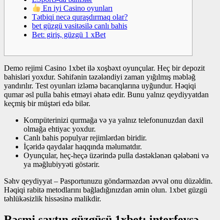
En iyi Casino oyunları
Tətbiqi necə quraşdırmaq olar?
bet güzgü vasitəsilə canlı bahis
Bet: giriş, güzgü 1 xBet
Demo rejimi Casino 1xbet ilə xoşbəxt oyunçular. Heç bir depozit
bahisləri yoxdur. Səhifənin təzələndiyi zaman yığılmış məbləğ
yandırılır. Test oyunları izləmə bacarıqlarına uyğundur. Həqiqi
qumar əsl pulla bahis etməyi əhatə edir. Bunu yalnız qeydiyyatdan
keçmiş bir müştəri edə bilər.
Kompüterinizi qurmağa və ya yalnız telefonunuzdan daxil
olmağa ehtiyac yoxdur.
Canlı bahis populyar rejimlərdən biridir.
İçəridə qaydalar haqqında məlumatdır.
Oyunçular, heç-heçə üzərində pulla dəstəklənən qələbəni və
ya məğlubiyyəti göstərir.
Səhv qeydiyyat – Pasportunuzu göndərməzdən əvvəl onu düzəldin.
Həqiqi rabitə metodlarını bağladığınızdan əmin olun. 1xbet güzgü
təhlükəsizlik hissəsinə malikdir.
Rəsmi saytın güzgüsü 1xbet: interfeysə