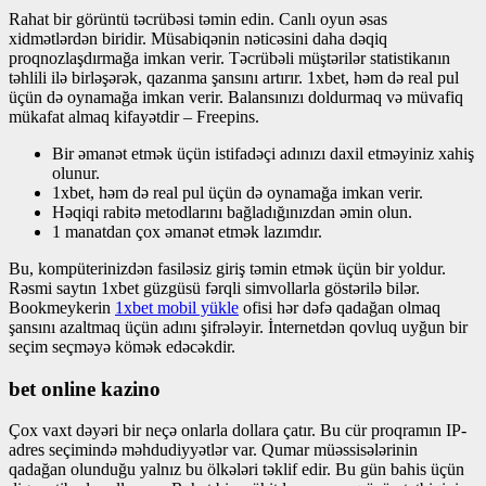
Rahat bir görüntü təcrübəsi təmin edin. Canlı oyun əsas
xidmətlərdən biridir. Müsabiqənin nəticəsini daha dəqiq
proqnozlaşdırmağa imkan verir. Təcrübəli müştərilər statistikanın
təhlili ilə birləşərək, qazanma şansını artırır. 1xbet, həm də real pul
üçün də oynamağa imkan verir. Balansınızı doldurmaq və müvafiq
mükafat almaq kifayətdir – Freepins.
Bir əmanət etmək üçün istifadəçi adınızı daxil etməyiniz xahiş
olunur.
1xbet, həm də real pul üçün də oynamağa imkan verir.
Həqiqi rabitə metodlarını bağladığınızdan əmin olun.
1 manatdan çox əmanət etmək lazımdır.
Bu, kompüterinizdən fasiləsiz giriş təmin etmək üçün bir yoldur.
Rəsmi saytın 1xbet güzgüsü fərqli simvollarla göstərilə bilər.
Bookmeykerin
1xbet mobil yükle
ofisi hər dəfə qadağan olmaq
şansını azaltmaq üçün adını şifrələyir. İnternetdən qovluq uyğun bir
seçim seçməyə kömək edəcəkdir.
bet online kazino
Çox vaxt dəyəri bir neçə onlarla dollara çatır. Bu cür proqramın IP-
adres seçimində məhdudiyyətlər var. Qumar müəssisələrinin
qadağan olunduğu yalnız bu ölkələri təklif edir. Bu gün bahis üçün