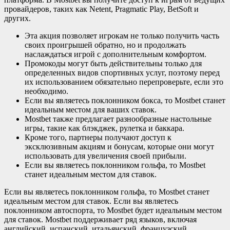
провайдеров, таких как Netent, Pragmatic Play, BetSoft и
других.
Эта акция позволяет игрокам не только получить часть
своих проигрышей обратно, но и продолжать
наслаждаться игрой с дополнительным комфортом.
Промокоды могут быть действительны только для
определенных видов спортивных услуг, поэтому перед
их использованием обязательно перепроверьте, если это
необходимо.
Если вы являетесь поклонником бокса, то Mostbet станет
идеальным местом для ваших ставок.
Mostbet также предлагает разнообразные настольные
игры, такие как блэкджек, рулетка и баккара.
Кроме того, партнеры получают доступ к
эксклюзивным акциям и бонусам, которые они могут
использовать для увеличения своей прибыли.
Если вы являетесь поклонником гольфа, то Mostbet
станет идеальным местом для ставок.
Если вы являетесь поклонником гольфа, то Mostbet станет
идеальным местом для ставок. Если вы являетесь
поклонником автоспорта, то Mostbet будет идеальным местом
для ставок. Mostbet поддерживает ряд языков, включая
английский, испанский, итальянский, французский,