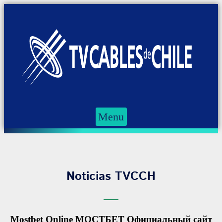
Menu
Noticias TVCCH
Mostbet Online МОСТБЕТ Официальный сайт