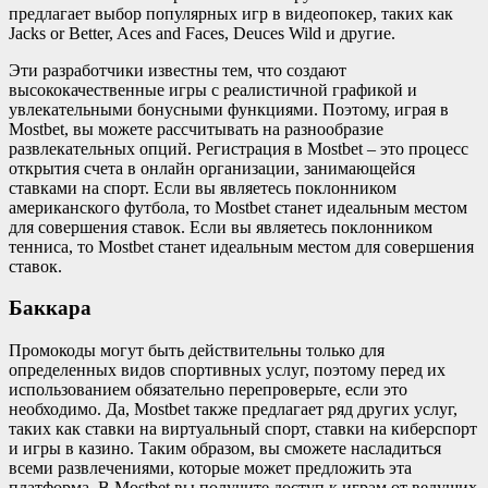
предлагает выбор популярных игр в видеопокер, таких как
Jacks or Better, Aces and Faces, Deuces Wild и другие.
Эти разработчики известны тем, что создают
высококачественные игры с реалистичной графикой и
увлекательными бонусными функциями. Поэтому, играя в
Mostbet, вы можете рассчитывать на разнообразие
развлекательных опций. Регистрация в Mostbet – это процесс
открытия счета в онлайн организации, занимающейся
ставками на спорт. Если вы являетесь поклонником
американского футбола, то Mostbet станет идеальным местом
для совершения ставок. Если вы являетесь поклонником
тенниса, то Mostbet станет идеальным местом для совершения
ставок.
Баккара
Промокоды могут быть действительны только для
определенных видов спортивных услуг, поэтому перед их
использованием обязательно перепроверьте, если это
необходимо. Да, Mostbet также предлагает ряд других услуг,
таких как ставки на виртуальный спорт, ставки на киберспорт
и игры в казино. Таким образом, вы сможете насладиться
всеми развлечениями, которые может предложить эта
платформа. В Mostbet вы получите доступ к играм от ведущих