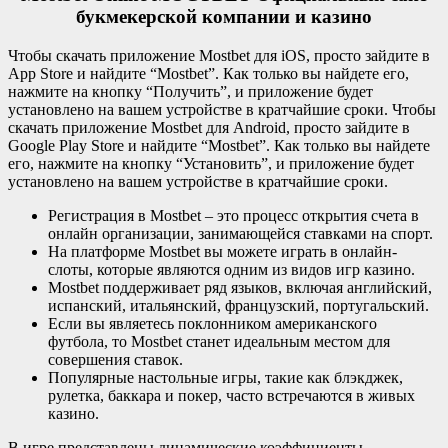
букмекерской компании и казино
Чтобы скачать приложение Mostbet для iOS, просто зайдите в
App Store и найдите “Mostbet”. Как только вы найдете его,
нажмите на кнопку “Получить”, и приложение будет
установлено на вашем устройстве в кратчайшие сроки. Чтобы
скачать приложение Mostbet для Android, просто зайдите в
Google Play Store и найдите “Mostbet”. Как только вы найдете
его, нажмите на кнопку “Установить”, и приложение будет
установлено на вашем устройстве в кратчайшие сроки.
Регистрация в Mostbet – это процесс открытия счета в
онлайн организации, занимающейся ставками на спорт.
На платформе Mostbet вы можете играть в онлайн-
слоты, которые являются одним из видов игр казино.
Mostbet поддерживает ряд языков, включая английский,
испанский, итальянский, французский, португальский.
Если вы являетесь поклонником американского
футбола, то Mostbet станет идеальным местом для
совершения ставок.
Популярные настольные игры, такие как блэкджек,
рулетка, баккара и покер, часто встречаются в живых
казино.
В игре представлены динамические коэффициенты,