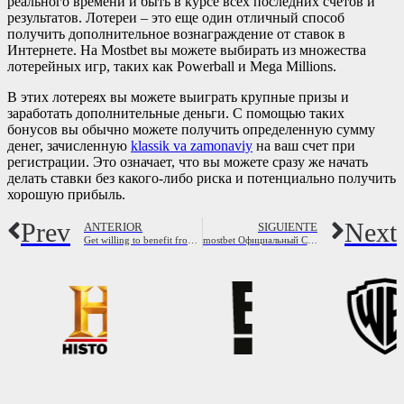
реального времени и быть в курсе всех последних счетов и
результатов. Лотереи – это еще один отличный способ
получить дополнительное вознаграждение от ставок в
Интернете. На Mostbet вы можете выбирать из множества
лотерейных игр, таких как Powerball и Mega Millions.
В этих лотереях вы можете выиграть крупные призы и
заработать дополнительные деньги. С помощью таких
бонусов вы обычно можете получить определенную сумму
денег, зачисленную
klassik va zamonaviy
на ваш счет при
регистрации. Это означает, что вы можете сразу же начать
делать ставки без какого-либо риска и потенциально получить
хорошую прибыль.
Prev
Next
ANTERIOR
SIGUIENTE
Get willing to benefit from the sweet life with your sugar momma
mostbet Официальный Сайт Развлечения На Деньги mostbet От Букмекерской Контор