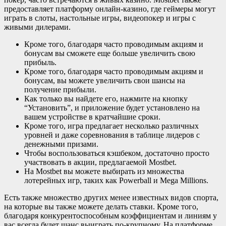
предоставляет платформу онлайн-казино, где геймеры могут
играть в слоты, настольные игры, видеопокер и игры с
живыми дилерами.
Кроме того, благодаря часто проводимым акциям и
бонусам вы сможете еще больше увеличить свою
прибыль.
Кроме того, благодаря часто проводимым акциям и
бонусам, вы можете увеличить свои шансы на
получение прибыли.
Как только вы найдете его, нажмите на кнопку
“Установить”, и приложение будет установлено на
вашем устройстве в кратчайшие сроки.
Кроме того, игра предлагает несколько различных
уровней и даже соревнования в таблице лидеров с
денежными призами.
Чтобы воспользоваться кэшбеком, достаточно просто
участвовать в акции, предлагаемой Mostbet.
На Mostbet вы можете выбирать из множества
лотерейных игр, таких как Powerball и Mega Millions.
Есть также множество других менее известных видов спорта,
на которые вы также можете делать ставки. Кроме того,
благодаря конкурентоспособным коэффициентам и линиям у
вас всегда будет шанс выиграть по-крупному. На платформе