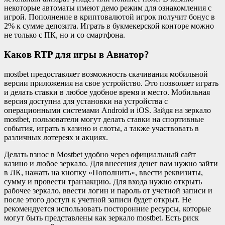
некоторые автоматы имеют демо режим для ознакомления с
игрой. Пополнение в криптовалютой игрок получит бонус в
2% к сумме депозита. Играть в букмекерской конторе можно
не только с ПК, но и со смартфона.
Каков RTP для игры в Авиатор?
mostbet предоставляет возможность скачивания мобильной
версии приложения на свое устройство. Это позволяет играть
и делать ставки в любое удобное время и место. Мобильная
версия доступна для установки на устройства с
операционными системами Android и iOS. Зайдя на зеркало
mostbet, пользователи могут делать ставки на спортивные
события, играть в казино и слоты, а также участвовать в
различных лотереях и акциях.
Делать взнос в Mostbet удобно через официальный сайт
казино и любое зеркало. Для внесения денег вам нужно зайти
в ЛК, нажать на кнопку «Пополнить», ввести реквизиты,
сумму и провести транзакцию. Для входа нужно открыть
рабочее зеркало, ввести логин и пароль от учетной записи и
после этого доступ к учетной записи будет открыт. Не
рекомендуется использовать посторонние ресурсы, которые
могут быть представлены как зеркало mostbet. Есть риск