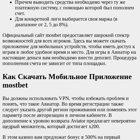
Причем выводить средства необходимо через ту же
платежную систему, с помощью которой был пополнен
счет.
Для конкретной лиги выбирается своя маржа (в
диапазоне от 2, 5 до 8%).
Официальный сайт mostbet предоставляет широкий спектр
возможностей для всех игроков. Здесь вы можете скачать
приложение для мобильных устройств, чтобы иметь доступ к
играм в любое удобное время и место. Для игры в Авиатор на
настоящие деньги вам необходимо внести депозит. Процедура
пополнения счета не зависит от типа площадки.
Как Скачать Мобильное Приложение
mostbet
Вы должны использовать VPN, чтобы избежать проблем и
понять, что такое Авиатор. Во время регистрации также
следует указать другой регион проживания или поменять этот
параметр после авторизации в личном кабинете. В
дополнение к уровню возврата Aviator предлагает невероятно
щедрый множитель, который достигает х200.
В этом казино вам предложат бонус в 500% на первый