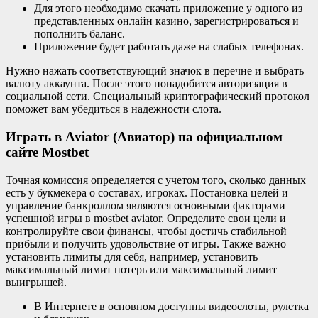
Для этого необходимо скачать приложение у одного из
представленных онлайн казино, зарегистрироваться и
пополнить баланс.
Приложение будет работать даже на слабых телефонах.
Нужно нажать соответствующий значок в перечне и выбрать
валюту аккаунта. После этого понадобится авторизация в
социальной сети. Специальный криптографический протокол
поможет вам убедиться в надежности слота.
Играть в Aviator (Авиатор) на официальном
сайте Mostbet
Точная комиссия определяется с учетом того, сколько данных
есть у букмекера о составах, игроках. Постановка целей и
управление банкроллом являются основными факторами
успешной игры в mostbet aviator. Определите свои цели и
контролируйте свои финансы, чтобы достичь стабильной
прибыли и получить удовольствие от игры. Также важно
установить лимиты для себя, например, установить
максимальный лимит потерь или максимальный лимит
выигрышей.
В Интернете в основном доступны видеослоты, рулетка