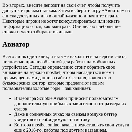
Во-вторых, внесите депозит на свой счет, чтобы получить
доступ к игровым ставкам. Затем выберите игру «Авиатор» из
списка доступных игр в онлайн-казино и начните играть.
Некоторые игроки не хотят консультироваться или искать
информацию о том, как выиграть. Они делают небольшие
ставки и часто забирают выигрыш.
Авиатор
Всего лишь один клик, и вы уже находитесь на версии сайта,
полностью приспособленной для работы на мобильных
устройствах. Сегодня определенно стоит обратить свое
внимание на зеркало mostbet, чтобы насладиться всеми
преимуществами данного сайта. Сегодня, количество
букмекерских контор, которые предлагают новым
пользователям золотые горы – зашкаливает.
Видеоигра Scribble Aviator приносит пользователям
дополнительную прибыль в зависимости от размера их
ставок.
Даже в солнечных очках на свежем воздухе беттер
увидит всю необходимую статистику.
Контора mostbet online начала предоставлять свои услуги
еще с 2016-го, работая под другим названием.