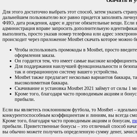
Для этого достаточно выбрать этот способ, затем указать страну
дальнейшем пользователю все равно придется заполнять личн
ФИО, дата рождения, адрес и другие обязательные вещи. Есл
администрация вправе запросить дополнительную идентификац
выполнить, просто указав номер телефона или адрес электрон
происходит через приложение Mostbet скачать которое можно 
Чтобы использовать промокоды в Mostbet, просто введите
оформления заказа.
Он гордится тем, что имеет самые высокие коэффициенты
Для поддержания наилучшей функциональности и безопас
так и операционную систему вашего устройства.
Mostbet также предлагает несколько вариантов баккара, т
высоколимитная баккара.
Скачивание и установка Mostbet 2021 займут от силы 1 м
Кроме того, благодаря часто проводимым акциям и бону
прибыли.
Если вы являетесь поклонником футбола, то Mostbet – идеально
конкурентоспособным коэффициентам и линиям, вы всегда смо
Кроме того, благодаря часто проводимым акциям и бонусам,
mo
прибыли. Приветственные бонусы – это отличный способ начат
вы обычно можете получить определенную сумму денег, зачисл