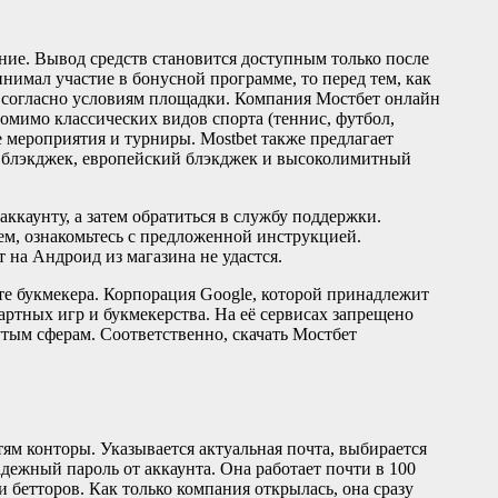
ние. Вывод средств становится доступным только после
нимал участие в бонусной программе, то перед тем, как
с, согласно условиям площадки. Компания Мостбет онлайн
омимо классических видов спорта (теннис, футбол,
 мероприятия и турниры. Mostbet также предлагает
й блэкджек, европейский блэкджек и высоколимитный
аккаунту, а затем обратиться в службу поддержки.
лем, ознакомьтесь с предложенной инструкцией.
 на Андроид из магазина не удастся.
е букмекера. Корпорация Google, которой принадлежит
артных игр и букмекерства. На её сервисах запрещено
ым сферам. Соответственно, скачать Мостбет
м конторы. Указывается актуальная почта, выбирается
дежный пароль от аккаунта. Она работает почти в 100
 бетторов. Как только компания открылась, она сразу