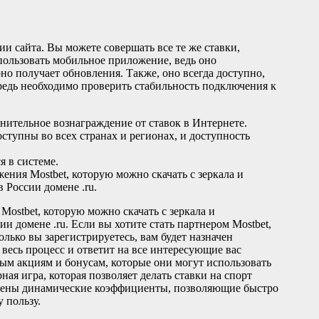
и сайта. Вы можете совершать все те же ставки,
пользовать мобильное приложение, ведь оно
но получает обновления. Также, оно всегда доступно,
ередь необходимо проверить стабильность подключения к
нительное вознаграждение от ставок в Интернете.
ступны во всех странах и регионах, и доступность
я в системе.
ния Mostbet, которую можно скачать с зеркала и
 России домене .ru.
stbet, которую можно скачать с зеркала и
 домене .ru. Если вы хотите стать партнером Mostbet,
олько вы зарегистрируетесь, вам будет назначен
весь процесс и ответит на все интересующие вас
ым акциям и бонусам, которые они могут использовать
ная игра, которая позволяет делать ставки на спорт
лены динамические коэффициенты, позволяющие быстро
 пользу.