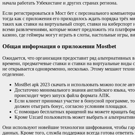
начала работать Узбекистане и других странах региона.
Если регистрироваться в Мост бет с персонального компьютера,
тогда как с приложения его приходилось ждать порядка трёх мин
таких как ставки на виртуальный спорт, ставки на киберспорт 
всеми развлечениями, которые может предложить эта платформ
казино, где геймеры могут играть в слоты, настольные игры, 
Общая информация о приложении Mostbet
Ожидается, что организация предоставит ряд альтернативных в
времени, предматчевые ставки и ставки на виртуальные виды 
не открывается одновременно, несколько. Этому мешают техни
отделение.
MostBet apk 2023 скачать и использовать можно после ав
Достаточно минимального знания английского языка, чт
происходит через запуск файла формата АПК.
Если клиент принимал участие в бонусной программе, то 
должен отыграть бонус, согласно условиям площадки.
С помощью бесплатных вращений вы можете вращать бар
Кроме Uzcard пользователь может выбрать и альтернатив
Они используют новейшие технологии шифрования, чтобы гара
данных. Кроме того, служба поддержки всегда готова ответить