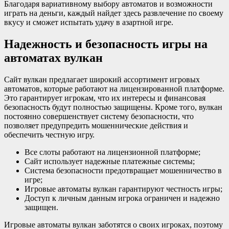
Благодаря вариативному выбору автоматов и возможности
играть на деньги, каждый найдет здесь развлечение по своему
вкусу и сможет испытать удачу в азартной игре.
Надежность и безопасность игры на
автоматах вулкан
Сайт вулкан предлагает широкий ассортимент игровых
автоматов, которые работают на лицензированной платформе.
Это гарантирует игрокам, что их интересы и финансовая
безопасность будут полностью защищены. Кроме того, вулкан
постоянно совершенствует систему безопасности, что
позволяет предупредить мошеннические действия и
обеспечить честную игру.
Все слоты работают на лицензионной платформе;
Сайт использует надежные платежные системы;
Система безопасности предотвращает мошенничество в
игре;
Игровые автоматы вулкан гарантируют честность игры;
Доступ к личным данным игрока ограничен и надежно
защищен.
Игровые автоматы вулкан заботятся о своих игроках, поэтому