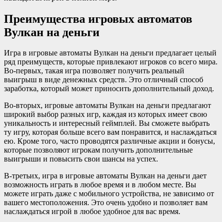
Преимущества игровых автоматов
Вулкан на деньги
Игра в игровые автоматы Вулкан на деньги предлагает целый
ряд преимуществ, которые привлекают игроков со всего мира.
Во-первых, такая игра позволяет получить реальный
выигрыш в виде денежных средств. Это отличный способ
заработка, который может приносить дополнительный доход.
Во-вторых, игровые автоматы Вулкан на деньги предлагают
широкий выбор разных игр, каждая из которых имеет свою
уникальность и интересный геймплей. Вы сможете выбрать
ту игру, которая больше всего вам понравится, и наслаждаться
ею. Кроме того, часто проводятся различные акции и бонусы,
которые позволяют игрокам получить дополнительные
выигрыши и повысить свои шансы на успех.
В-третьих, игра в игровые автоматы Вулкан на деньги дает
возможность играть в любое время и в любом месте. Вы
можете играть даже с мобильного устройства, не зависимо от
вашего местоположения. Это очень удобно и позволяет вам
наслаждаться игрой в любое удобное для вас время.