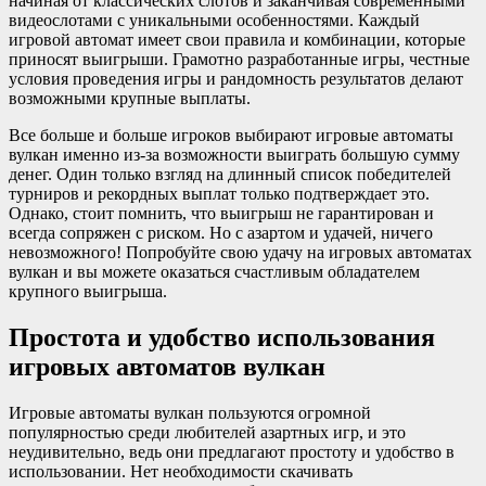
начиная от классических слотов и заканчивая современными
видеослотами с уникальными особенностями. Каждый
игровой автомат имеет свои правила и комбинации, которые
приносят выигрыши. Грамотно разработанные игры, честные
условия проведения игры и рандомность результатов делают
возможными крупные выплаты.
Все больше и больше игроков выбирают игровые автоматы
вулкан именно из-за возможности выиграть большую сумму
денег. Один только взгляд на длинный список победителей
турниров и рекордных выплат только подтверждает это.
Однако, стоит помнить, что выигрыш не гарантирован и
всегда сопряжен с риском. Но с азартом и удачей, ничего
невозможного! Попробуйте свою удачу на игровых автоматах
вулкан и вы можете оказаться счастливым обладателем
крупного выигрыша.
Простота и удобство использования
игровых автоматов вулкан
Игровые автоматы вулкан пользуются огромной
популярностью среди любителей азартных игр, и это
неудивительно, ведь они предлагают простоту и удобство в
использовании. Нет необходимости скачивать