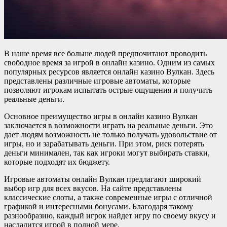
В наше время все больше людей предпочитают проводить
свободное время за игрой в онлайн казино. Одним из самых
популярных ресурсов является онлайн казино Вулкан. Здесь
представлены различные игровые автоматы, которые
позволяют игрокам испытать острые ощущения и получить
реальные деньги.
Основное преимущество игры в онлайн казино Вулкан
заключается в возможности играть на реальные деньги. Это
дает людям возможность не только получать удовольствие от
игры, но и зарабатывать деньги. При этом, риск потерять
деньги минимален, так как игроки могут выбирать ставки,
которые подходят их бюджету.
Игровые автоматы онлайн Вулкан предлагают широкий
выбор игр для всех вкусов. На сайте представлены
классические слоты, а также современные игры с отличной
графикой и интересными бонусами. Благодаря такому
разнообразию, каждый игрок найдет игру по своему вкусу и
насладится игрой в полной мере.