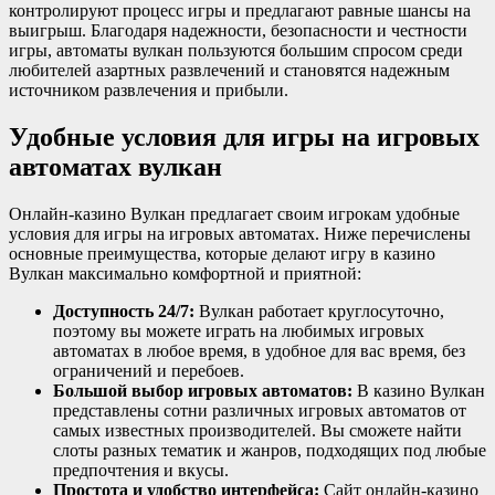
контролируют процесс игры и предлагают равные шансы на
выигрыш. Благодаря надежности, безопасности и честности
игры, автоматы вулкан пользуются большим спросом среди
любителей азартных развлечений и становятся надежным
источником развлечения и прибыли.
Удобные условия для игры на игровых
автоматах вулкан
Онлайн-казино Вулкан предлагает своим игрокам удобные
условия для игры на игровых автоматах. Ниже перечислены
основные преимущества, которые делают игру в казино
Вулкан максимально комфортной и приятной:
Доступность 24/7:
Вулкан работает круглосуточно,
поэтому вы можете играть на любимых игровых
автоматах в любое время, в удобное для вас время, без
ограничений и перебоев.
Большой выбор игровых автоматов:
В казино Вулкан
представлены сотни различных игровых автоматов от
самых известных производителей. Вы сможете найти
слоты разных тематик и жанров, подходящих под любые
предпочтения и вкусы.
Простота и удобство интерфейса:
Сайт онлайн-казино