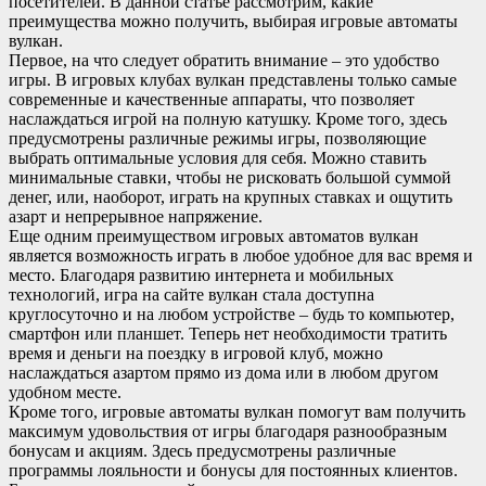
посетителей. В данной статье рассмотрим, какие
преимущества можно получить, выбирая игровые автоматы
вулкан.
Первое, на что следует обратить внимание – это удобство
игры. В игровых клубах вулкан представлены только самые
современные и качественные аппараты, что позволяет
наслаждаться игрой на полную катушку. Кроме того, здесь
предусмотрены различные режимы игры, позволяющие
выбрать оптимальные условия для себя. Можно ставить
минимальные ставки, чтобы не рисковать большой суммой
денег, или, наоборот, играть на крупных ставках и ощутить
азарт и непрерывное напряжение.
Еще одним преимуществом игровых автоматов вулкан
является возможность играть в любое удобное для вас время и
место. Благодаря развитию интернета и мобильных
технологий, игра на сайте вулкан стала доступна
круглосуточно и на любом устройстве – будь то компьютер,
смартфон или планшет. Теперь нет необходимости тратить
время и деньги на поездку в игровой клуб, можно
наслаждаться азартом прямо из дома или в любом другом
удобном месте.
Кроме того, игровые автоматы вулкан помогут вам получить
максимум удовольствия от игры благодаря разнообразным
бонусам и акциям. Здесь предусмотрены различные
программы лояльности и бонусы для постоянных клиентов.