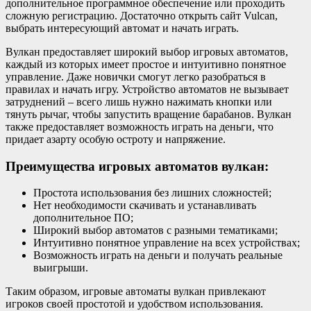
дополнительное программное обеспечение или проходить
сложную регистрацию. Достаточно открыть сайт Vulcan,
выбрать интересующий автомат и начать играть.
Вулкан предоставляет широкий выбор игровых автоматов,
каждый из которых имеет простое и интуитивно понятное
управление. Даже новички смогут легко разобраться в
правилах и начать игру. Устройство автоматов не вызывает
затруднений – всего лишь нужно нажимать кнопки или
тянуть рычаг, чтобы запустить вращение барабанов. Вулкан
также предоставляет возможность играть на деньги, что
придает азарту особую остроту и напряжение.
Преимущества игровых автоматов вулкан:
Простота использования без лишних сложностей;
Нет необходимости скачивать и устанавливать
дополнительное ПО;
Широкий выбор автоматов с разными тематиками;
Интуитивно понятное управление на всех устройствах;
Возможность играть на деньги и получать реальные
выигрыши.
Таким образом, игровые автоматы вулкан привлекают
игроков своей простотой и удобством использования.