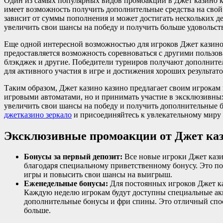
Один из самых популярных видов промоакций в Джет казино ка
имеет возможность получить дополнительные средства на свой
зависит от суммы пополнения и может достигать нескольких де
увеличить свои шансы на победу и получить больше удовольств
Еще одной интересной возможностью для игроков Джет казино
предоставляется возможность соревноваться с другими пользова
блэкджек и другие. Победители турниров получают дополните
для активного участия в игре и достижения хороших результато
Таким образом, Джет казино казино предлагает своим игрокам
игровыми автоматами, но и принимать участие в эксклюзивны
увеличить свои шансы на победу и получить дополнительные б
джетказино зеркало
и присоединяйтесь к увлекательному миру 
Эксклюзивные промоакции от Джет ка
Бонусы за первый депозит:
Все новые игроки Джет кази
благодаря специальному приветственному бонусу. Это по
игры и повысить свои шансы на выигрыш.
Еженедельные бонусы:
Для постоянных игроков Джет ка
Каждую неделю игрокам будут доступны специальные акц
дополнительные бонусы и фри спины. Это отличный спос
больше.