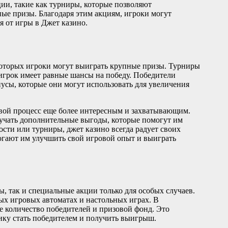
ии, такие как турниры, которые позволяют
ые призы. Благодаря этим акциям, игроки могут
 от игры в Джет казино.
 которых игроки могут выиграть крупные призы. Турниры
 игрок имеет равные шансы на победу. Победители
усы, которые они могут использовать для увеличения
вой процесс еще более интересным и захватывающим.
лучать дополнительные выгоды, которые помогут им
сти или турниры, джет казино всегда радует своих
гают им улучшить свой игровой опыт и выиграть
, так и специальные акции только для особых случаев.
ых игровых автоматах и настольных играх. В
е количество победителей и призовой фонд. Это
ику стать победителем и получить выигрыш.