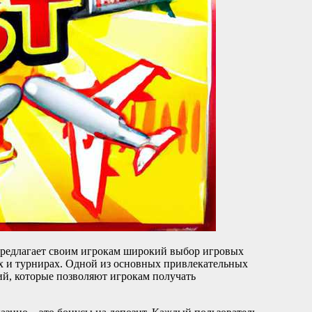
 предлагает своим игрокам широкий выбор игровых
х и турнирах. Одной из основных привлекательных
ий, которые позволяют игрокам получать