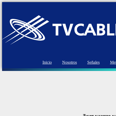
Inicio
Nosotros
Señales
Mem
Джет казино к