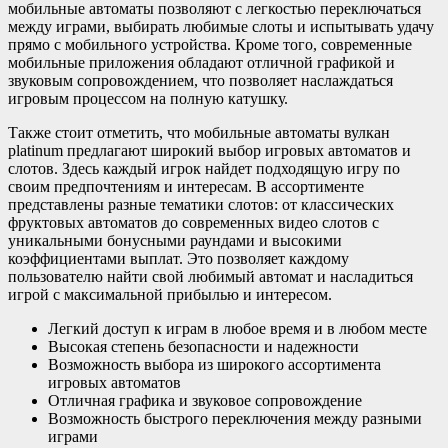
мобильные автоматы позволяют с легкостью переключаться
между играми, выбирать любимые слоты и испытывать удачу
прямо с мобильного устройства. Кроме того, современные
мобильные приложения обладают отличной графикой и
звуковым сопровождением, что позволяет наслаждаться
игровым процессом на полную катушку.
Также стоит отметить, что мобильные автоматы вулкан
platinum предлагают широкий выбор игровых автоматов и
слотов. Здесь каждый игрок найдет подходящую игру по
своим предпочтениям и интересам. В ассортименте
представлены разные тематики слотов: от классических
фруктовых автоматов до современных видео слотов с
уникальными бонусными раундами и высокими
коэффициентами выплат. Это позволяет каждому
пользователю найти свой любимый автомат и насладиться
игрой с максимальной прибылью и интересом.
Легкий доступ к играм в любое время и в любом месте
Высокая степень безопасности и надежности
Возможность выбора из широкого ассортимента
игровых автоматов
Отличная графика и звуковое сопровождение
Возможность быстрого переключения между разными
играми