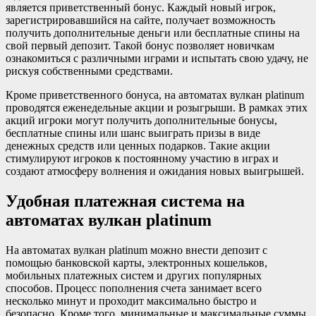
является приветственный бонус. Каждый новый игрок,
зарегистрировавшийся на сайте, получает возможность
получить дополнительные деньги или бесплатные спины на
свой первый депозит. Такой бонус позволяет новичкам
ознакомиться с различными играми и испытать свою удачу, не
рискуя собственными средствами.
Кроме приветственного бонуса, на автоматах вулкан platinum
проводятся еженедельные акции и розыгрыши. В рамках этих
акций игроки могут получить дополнительные бонусы,
бесплатные спины или шанс выиграть призы в виде
денежных средств или ценных подарков. Такие акции
стимулируют игроков к постоянному участию в играх и
создают атмосферу волнения и ожидания новых выигрышей.
Удобная платежная система на
автоматах вулкан platinum
На автоматах вулкан platinum можно внести депозит с
помощью банковской карты, электронных кошельков,
мобильных платежных систем и других популярных
способов. Процесс пополнения счета занимает всего
несколько минут и проходит максимально быстро и
безопасно. Кроме того, минимальные и максимальные суммы