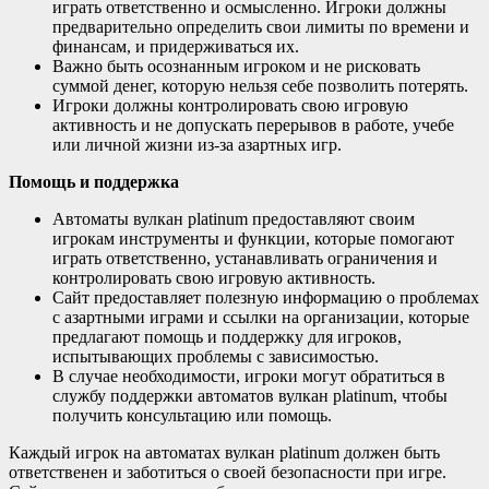
играть ответственно и осмысленно. Игроки должны
предварительно определить свои лимиты по времени и
финансам, и придерживаться их.
Важно быть осознанным игроком и не рисковать
суммой денег, которую нельзя себе позволить потерять.
Игроки должны контролировать свою игровую
активность и не допускать перерывов в работе, учебе
или личной жизни из-за азартных игр.
Помощь и поддержка
Автоматы вулкан platinum предоставляют своим
игрокам инструменты и функции, которые помогают
играть ответственно, устанавливать ограничения и
контролировать свою игровую активность.
Сайт предоставляет полезную информацию о проблемах
с азартными играми и ссылки на организации, которые
предлагают помощь и поддержку для игроков,
испытывающих проблемы с зависимостью.
В случае необходимости, игроки могут обратиться в
службу поддержки автоматов вулкан platinum, чтобы
получить консультацию или помощь.
Каждый игрок на автоматах вулкан platinum должен быть
ответственен и заботиться о своей безопасности при игре.