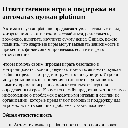
Ответственная игра и поддержка на
автоматах вулкан platinum
Автоматы вулкан platinum предлагают увлекательные игры,
которые помогают игрокам расслабиться, развлечься и,
возможно, выиграть крупную сумму денег. Однако, важно
помнить, что азартные игры могут вызывать зависимость и
привести к финансовым проблемам, если не играть
ответственно.
Чтобы помочь своим игрокам играть безопасно и
контролировать свою игровую активность, автоматы вулкан
platinum предлагают ряд инструментов и функций. Игроки
могут установить ограничения на депозиты, установить
лимиты времени игры и самоисключиться из игры на
определенный срок. Кроме того, сайт предоставляет полезную
информацию о проблемах с азартными играми и ссылки на
организации, которые предлагают помощь и поддержку для
игроков, испытывающих проблемы с зависимостью.
Общая ответственность
Автоматы вулкан platinum призывают своих игроков