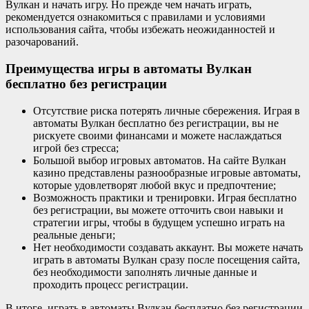
Вулкан и начать игру. Но прежде чем начать играть,
рекомендуется ознакомиться с правилами и условиями
использования сайта, чтобы избежать неожиданностей и
разочарований.
Преимущества игры в автоматы Вулкан
бесплатно без регистрации
Отсутствие риска потерять личные сбережения. Играя в
автоматы Вулкан бесплатно без регистрации, вы не
рискуете своими финансами и можете наслаждаться
игрой без стресса;
Большой выбор игровых автоматов. На сайте Вулкан
казино представлены разнообразные игровые автоматы,
которые удовлетворят любой вкус и предпочтение;
Возможность практики и тренировки. Играя бесплатно
без регистрации, вы можете отточить свои навыки и
стратегии игры, чтобы в будущем успешно играть на
реальные деньги;
Нет необходимости создавать аккаунт. Вы можете начать
играть в автоматы Вулкан сразу после посещения сайта,
без необходимости заполнять личные данные и
проходить процесс регистрации.
В итоге, играть в автоматы Вулкан бесплатно без регистрации