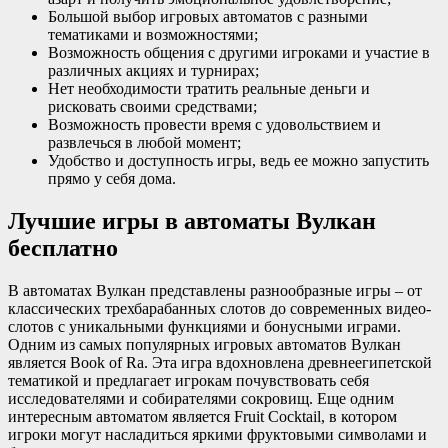
Большой выбор игровых автоматов с разными
тематиками и возможностями;
Возможность общения с другими игроками и участие в
различных акциях и турнирах;
Нет необходимости тратить реальные деньги и
рисковать своими средствами;
Возможность провести время с удовольствием и
развлечься в любой момент;
Удобство и доступность игры, ведь ее можно запустить
прямо у себя дома.
Лучшие игры в автоматы Вулкан
бесплатно
В автоматах Вулкан представлены разнообразные игры – от
классических трехбарабанных слотов до современных видео-
слотов с уникальными функциями и бонусными играми.
Одним из самых популярных игровых автоматов Вулкан
является Book of Ra. Эта игра вдохновлена древнеегипетской
тематикой и предлагает игрокам почувствовать себя
исследователями и собирателями сокровищ. Еще одним
интересным автоматом является Fruit Cocktail, в котором
игроки могут насладиться яркими фруктовыми символами и