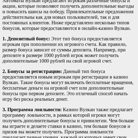
Автоматы Вулкан предлагают игрокам различные бонусы и
акции, которые позволяют получить дополнительные выгоды
и повысить шансы на победу. Привлекательные предложения
действительны как для новых пользователей, так и для
постоянных клиентов. Ниже представлено несколько типов
бонусов, которые предоставляются в онлайн-казино Вулкан.
1. Депозитный бонус:
Этот тип бонуса предоставляется
игрокам при пополнении их игрового счета. Как правило,
размер бонуса зависит от суммы депозита. Например, при
депозите в размере 1000 рублей игрок может получить
дополнительные 1000 рублей на свой игровой счет.
2. Бонусы за регистрацию:
Данный тип бонуса
предоставляется новым игрокам при регистрации в казино
Вулкан. Такие бонусы могут включать бесплатные вращения,
бесплатные деньги на игровой счет или дополнительные
бонусы при первом депозите. Это отличный способ начать
игру без риска реальных денег.
3. Программа лояльности:
Казино Вулкан также предлагает
программу лояльности, в рамках которой игроки могут
получить дополнительные бонусы и привилегии. Чем больше
вы играете и делаете ставки в казино, тем больше бонусов и
призов вы можете получить. Программа лояльности
предлагает разные уровни, каждый из которых имеет свои