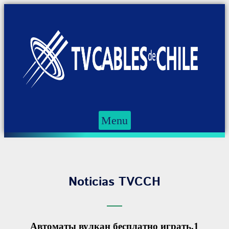
Menu
Noticias TVCCH
Автоматы вулкан бесплатно играть.1