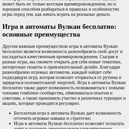
может быть не только веселым времяпровождением, но и
хорошим способом разбираться в правилах и особенностях
игры перед тем, как начать играть на реальные деньги.
Игра в автоматы Вулкан бесплатно:
основные преимущества
Другим важным преимуществом игры в автоматы Вулкан
бесплатно является возможность разнообразить свой досуг и
насладиться качественным времяпровождением. Сыграв в
разные игры, вы сможете открыть для себя новые тематики,
интересные сюжеты и привлекательный дизайн. Благодаря
разнообразию игровых автоматов, каждый найдет себе
подходящую игру, которая позволит оторваться от рутины и
зарядиться положительной энергией. Игра в автоматы Вулкан
бесплатно также дарит возможность познакомиться с новыми
членами гемблинг-сообщества, обмениваться опытом и
советами, а также принимать участие в различных турнирах и
акциях, которые проводятся регулярно.
Бесплатная игра в автоматы Вулкан дает возможность
отточить игровые навыки и стратегии;
Игра в автоматы Вулкан бесплатно позволяет испытать
азарт и получить эмоциональное удовлетворение;