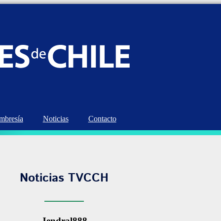
bresía
Noticias
Contacto
Noticias TVCCH
Jendral888