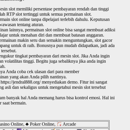
sin slot memiliki persentase pembayaran rendah dan tinggi
hlah RTP slot tertinggi untuk semua permainan slot.
ain slot online tanpa dipelajari terlebih dahulu. Keputusan
 wawasan tentang aturan.
an lainnya, permainan slot online bisa sangat membuat adiksi
ajar untuk menahan diri dan membuat batasan anggaran.
permainan makin seru dan semakin menguntungkan, slot gacor
mpang untuk di raih. Bonusnya pun mudah didapatkan, jadi ada
tersebut.
 mengukur tingkat pembayaran dari mesin slot. Jika Anda ingin
n volatilitas tinggi. Begitu juga sebaliknya jika anda ingin
dah.
ya Anda coba cek ulasan dari para member
ainan yang akan Anda pilih nantinya.
tps://jendral888.org/ menyediakan demo. Fitur ini sangat
 asli dan sekaligus untuk mengetahui mesin slot tersebut
alam banyak hal Anda memang harus bisa kontrol emosi. Hal ini
r saat bermain.
sino Online,
♣
Poker Online,
Arcade