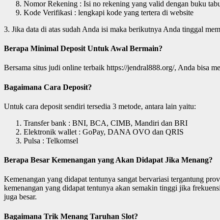
Nomor Rekening : Isi no rekening yang valid dengan buku ta
Kode Verifikasi : lengkapi kode yang tertera di website
3. Jika data di atas sudah Anda isi maka berikutnya Anda tinggal memil
Berapa Minimal Deposit Untuk Awal Bermain?
Bersama situs judi online terbaik https://jendral888.org/, Anda bisa
Bagaimana Cara Deposit?
Untuk cara deposit sendiri tersedia 3 metode, antara lain yaitu:
Transfer bank : BNI, BCA, CIMB, Mandiri dan BRI
Elektronik wallet : GoPay, DANA OVO dan QRIS
Pulsa : Telkomsel
Berapa Besar Kemenangan yang Akan Didapat Jika Menang?
Kemenangan yang didapat tentunya sangat bervariasi tergantung provi
kemenangan yang didapat tentunya akan semakin tinggi jika frekuens
juga besar.
Bagaimana Trik Menang Taruhan Slot?