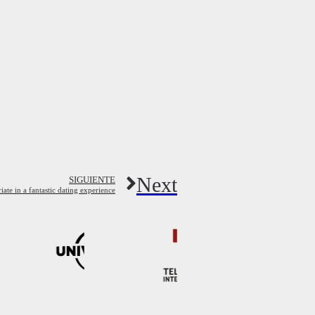
Next
SIGUIENTE
iate in a fantastic dating experience