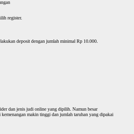
bungan
ih register.
 melakukan deposit dengan jumlah minimal Rp 10.000.
der dan jenis judi online yang dipilih. Namun besar
i kemenangan makin tinggi dan jumlah taruhan yang dipakai