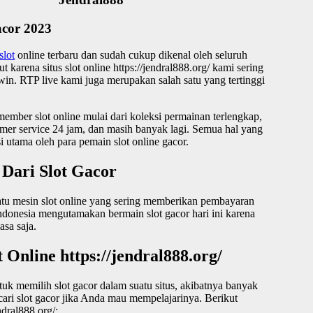
acor 2023
slot
online terbaru dan sudah cukup dikenal oleh seluruh
 karena situs slot online https://jendral888.org/ kami sering
n. RTP live kami juga merupakan salah satu yang tertinggi
ber slot online mulai dari koleksi permainan terlengkap,
omer service 24 jam, dan masih banyak lagi. Semua hal yang
i utama oleh para pemain slot online gacor.
Dari Slot Gacor
tu mesin slot online yang sering memberikan pembayaran
donesia mengutamakan bermain slot gacor hari ini karena
asa saja.
nline https://jendral888.org/
tuk memilih slot gacor dalam suatu situs, akibatnya banyak
ari slot gacor jika Anda mau mempelajarinya. Berikut
ndral888.org/: