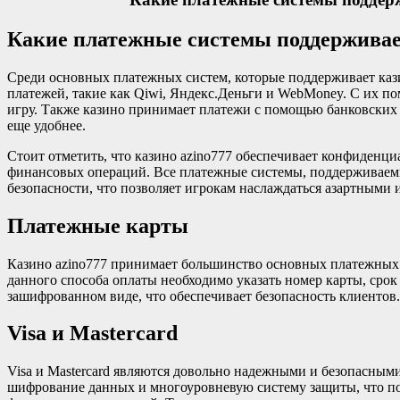
Какие платежные системы поддерживает
Среди основных платежных систем, которые поддерживает кази
платежей, такие как Qiwi, Яндекс.Деньги и WebMoney. С их п
игру. Также казино принимает платежи с помощью банковских ка
еще удобнее.
Стоит отметить, что казино azino777 обеспечивает конфиденц
финансовых операций. Все платежные системы, поддерживаемы
безопасности, что позволяет игрокам наслаждаться азартными и
Платежные карты
Казино azino777 принимает большинство основных платежных ка
данного способа оплаты необходимо указать номер карты, срок
зашифрованном виде, что обеспечивает безопасность клиентов.
Visa и Mastercard
Visa и Mastercard являются довольно надежными и безопасны
шифрование данных и многоуровневую систему защиты, что поз