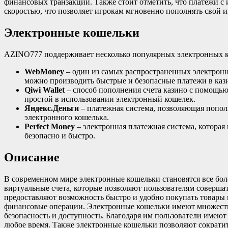
финансовых транзакций. Также стоит отметить, что платежи с
скоростью, что позволяет игрокам мгновенно пополнять свой 
Электронные кошельки
AZINO777 поддерживает несколько популярных электронных к
WebMoney
– один из самых распространенных электронн
можно производить быстрые и безопасные платежи в ка
Qiwi Wallet
– способ пополнения счета казино с помощью
простой в использовании электронный кошелек.
Яндекс.Деньги
– платежная система, позволяющая попол
электронного кошелька.
Perfect Money
– электронная платежная система, котора
безопасно и быстро.
Описание
В современном мире электронные кошельки становятся все бо
виртуальные счета, которые позволяют пользователям соверш
предоставляют возможность быстро и удобно покупать товары и
финансовые операции. Электронные кошельки имеют множество
безопасность и доступность. Благодаря им пользователи имеют
любое время. Также электронные кошельки позволяют сократит