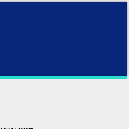
ывода средств