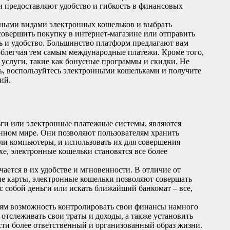
и предоставляют удобство и гибкость в финансовых
ичными видами электронных кошельков и выбрать
совершить покупку в интернет-магазине или отправить
ть и удобство. Большинство платформ предлагают вам
облегчая тем самым международные платежи. Кроме того,
услуги, такие как бонусные программы и скидки. Не
ь, воспользуйтесь электронными кошельками и получите
ий.
ьги или электронные платежные системы, являются
нном мире. Они позволяют пользователям хранить
или компьютеры, и использовать их для совершения
е, электронные кошельки становятся все более
ется в их удобстве и мгновенности. В отличие от
е карты, электронные кошельки позволяют совершать
 с собой деньги или искать ближайший банкомат – все,
лям возможность контролировать свои финансы намного
тслеживать свои траты и доходы, а также установить
сти более ответственный и организованный образ жизни.