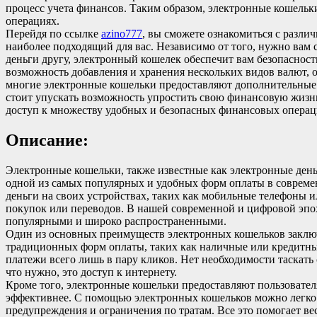
процесс учета финансов. Таким образом, электронные кошельк
операциях.
Перейдя по ссылке
azino777
, вы сможете ознакомиться с разл
наиболее подходящий для вас. Независимо от того, нужно вам 
деньги другу, электронный кошелек обеспечит вам безопаснос
возможность добавления и хранения нескольких видов валют, 
многие электронные кошельки предоставляют дополнительные 
стоит упускать возможность упростить свою финансовую жизн
доступ к множеству удобных и безопасных финансовых операц
Описание:
Электронные кошельки, также известные как электронные ден
одной из самых популярных и удобных форм оплаты в совреме
деньги на своих устройствах, таких как мобильные телефоны 
покупок или переводов. В нашей современной и цифровой эпох
популярными и широко распространенными.
Один из основных преимуществ электронных кошельков заключа
традиционных форм оплаты, таких как наличные или кредитны
платежи всего лишь в пару кликов. Нет необходимости таскать
что нужно, это доступ к интернету.
Кроме того, электронные кошельки предоставляют пользовате
эффективнее. С помощью электронных кошельков можно легко о
предупреждения и ограничения по тратам. Все это помогает ве