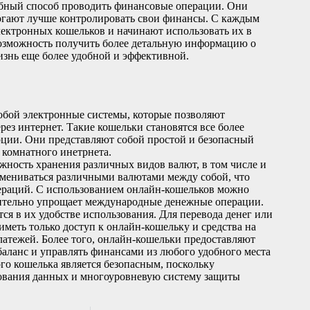
обный способ проводить финансовые операции. Они
могают лучше контролировать свои финансы. С каждым
ектронных кошельков и начинают использовать их в
озможность получить более детальную информацию о
изнь еще более удобной и эффективной.
обой электронные системы, которые позволяют
рез интернет. Такие кошельки становятся все более
ции. Они представляют собой простой и безопасный
комнатного инетрнета.
жность хранения различных видов валют, в том числе и
мениваться различными валютами между собой, что
ераций. С использованием онлайн-кошельков можно
ачительно упрощает международные денежные операции.
я в их удобстве использования. Для перевода денег или
иметь только доступ к онлайн-кошельку и средства на
латежей. Более того, онлайн-кошельки предоставляют
баланс и управлять финансами из любого удобного места
ого кошелька является безопасным, поскольку
ования данных и многоуровневую систему защиты