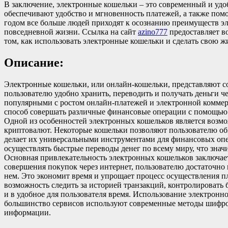
В заключение, электронные кошельки – это современный и уд
обеспечивают удобство и мгновенность платежей, а также по
годом все больше людей приходят к осознанию преимуществ эл
повседневной жизни. Ссылка на сайт
azino777
предоставляет в
том, как использовать электронные кошельки и сделать свою ж
Описание:
Электронные кошельки, или онлайн-кошельки, представляют с
пользователю удобно хранить, переводить и получать деньги че
популярными с ростом онлайн-платежей и электронной коммер
способ совершать различные финансовые операции с помощью 
Одной из особенностей электронных кошельков является возмо
криптовалют. Некоторые кошельки позволяют пользователю об
делает их универсальными инструментами для финансовых оп
осуществлять быстрые переводы денег по всему миру, что зн
Основная привлекательность электронных кошельков заключаетс
совершения покупок через интернет, пользователю достаточно 
нем. Это экономит время и упрощает процесс осуществления п
возможность следить за историей транзакций, контролировать 
и в удобное для пользователя время. Использование электронн
большинство сервисов используют современные методы шифр
информации.