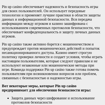
Pin up casino обеспечивает надежность и безопасность игры
для своих пользователей. Он использует передовые
технологии и применяет лучшие практики в области защиты
данных и информационной безопасности. Вся передача
информации между игроком и казино зашифрована с
использованием современных протоколов безопасности, что
обеспечивает конфиденциальность и защиту личных данных
игроков.
Pin up casino также активно борется с мошенничеством и
предупреждает против мошеннических действий и попыток
несанкционированного доступа. Казино имеет строгую
политику проверки личности и создает условия, чтобы играть
настоящим пользователям, которые следуют правилам и не
используют незаконные или мошеннические методы при
игре. Команда поддержки Pin up casino также готова помочь
пользователям при возникновении вопросов или проблем,
связанных с безопасностью и надежностью игры.
Вот некоторые меры, которые Pin up casino
предпринимает для обеспечения безопасности игры:
Защита данных через шифрование и использование
протоколов безопасности