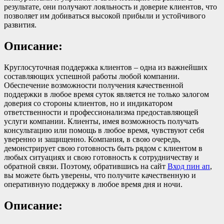
результате, они получают лояльность и доверие клиентов, что
позволяет им добиваться высокой прибыли и устойчивого
развития.
Описание:
Круглосуточная поддержка клиентов – одна из важнейших
составляющих успешной работы любой компании.
Обеспечение возможности получения качественной
поддержки в любое время суток является не только залогом
доверия со стороны клиентов, но и индикатором
ответственности и профессионализма предоставляющей
услуги компании. Клиенты, имея возможность получать
консультацию или помощь в любое время, чувствуют себя
уверенно и защищенно. Компания, в свою очередь,
демонстрирует свою готовность быть рядом с клиентом в
любых ситуациях и свою готовность к сотрудничеству и
обратной связи. Поэтому, обратившись на сайт
Вход пин ап
,
вы можете быть уверены, что получите качественную и
оперативную поддержку в любое время дня и ночи.
Описание: