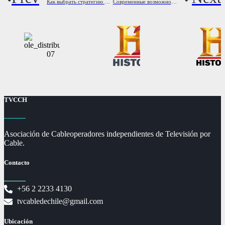
Как выбрать стратегию игры в казино Ап Икс
Современные возможности игры в казино Mostbet отличие от традиционных казино
TVCCH
Asociación de Cableoperadores independientes de Televisión por
Cable.
Contacto
+56 2 2233 4130
tvcabledechile@gmail.com
Ubicación