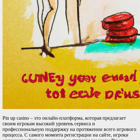
Pin up casino – это онлайн-платформа, которая предлагает
своим игрокам высокий уровень сервиса и
профессиональную поддержку на протяжении всего игрового
процесса. С самого момента регистрации на сайте, игроки