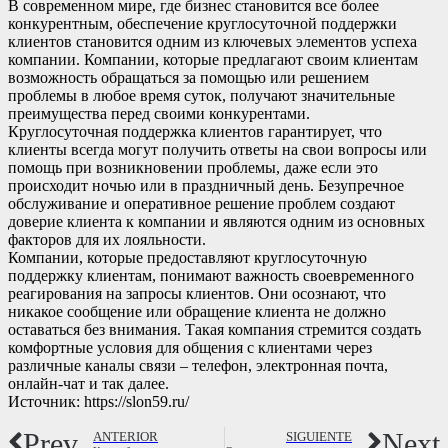
В современном мире, где бизнес становится все более
конкурентным, обеспечение круглосуточной поддержки
клиентов становится одним из ключевых элементов успеха
компании. Компании, которые предлагают своим клиентам
возможность обращаться за помощью или решением
проблемы в любое время суток, получают значительные
преимущества перед своими конкурентами.
Круглосуточная поддержка клиентов гарантирует, что
клиенты всегда могут получить ответы на свои вопросы или
помощь при возникновении проблемы, даже если это
происходит ночью или в праздничный день. Безупречное
обслуживание и оперативное решение проблем создают
доверие клиента к компании и являются одним из основных
факторов для их лояльности.
Компании, которые предоставляют круглосуточную
поддержку клиентам, понимают важность своевременного
реагирования на запросы клиентов. Они осознают, что
никакое сообщение или обращение клиента не должно
оставаться без внимания. Такая компания стремится создать
комфортные условия для общения с клиентами через
различные каналы связи – телефон, электронная почта,
онлайн-чат и так далее.
Источник: https://slon59.ru/
Prev
Next
ANTERIOR
SIGUIENTE