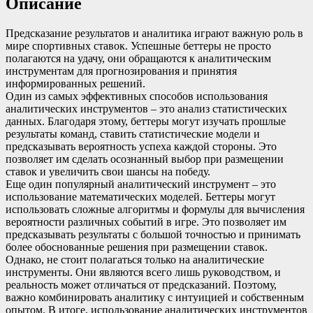
Описание
Предсказание результатов и аналитика играют важную роль в
мире спортивных ставок. Успешные беттеры не просто
полагаются на удачу, они обращаются к аналитическим
инструментам для прогнозирования и принятия
информированных решений.
Один из самых эффективных способов использования
аналитических инструментов – это анализ статистических
данных. Благодаря этому, беттеры могут изучать прошлые
результаты команд, ставить статистические модели и
предсказывать вероятность успеха каждой стороны. Это
позволяет им сделать осознанный выбор при размещении
ставок и увеличить свои шансы на победу.
Еще один популярный аналитический инструмент – это
использование математических моделей. Беттеры могут
использовать сложные алгоритмы и формулы для вычисления
вероятности различных событий в игре. Это позволяет им
предсказывать результаты с большой точностью и принимать
более обоснованные решения при размещении ставок.
Однако, не стоит полагаться только на аналитические
инструменты. Они являются всего лишь руководством, и
реальность может отличаться от предсказаний. Поэтому,
важно комбинировать аналитику с интуицией и собственным
опытом. В итоге, использование аналитических инструментов