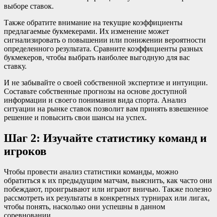
выборе ставок.
Также обратите внимание на текущие коэффициенты
предлагаемые букмекерами. Их изменение может
сигнализировать о повышении или понижении вероятности
определенного результата. Сравните коэффициенты разных
букмекеров, чтобы выбрать наиболее выгодную для вас
ставку.
И не забывайте о своей собственной экспертизе и интуиции.
Составьте собственные прогнозы на основе доступной
информации и своего понимания вида спорта. Анализ
ситуации на рынке ставок позволит вам принять взвешенное
решение и повысить свои шансы на успех.
Шаг 2: Изучайте статистику команд и
игроков
Чтобы провести анализ статистики команды, можно
обратиться к их предыдущим матчам, выяснить, как часто они
побеждают, проигрывают или играют вничью. Также полезно
рассмотреть их результаты в конкретных турнирах или лигах,
чтобы понять, насколько они успешны в данном
соревновании.