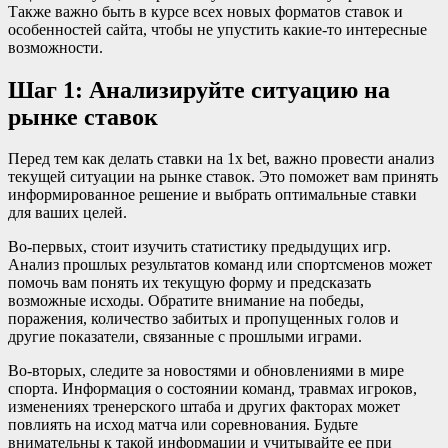
Также важно быть в курсе всех новых форматов ставок и
особенностей сайта, чтобы не упустить какие-то интересные
возможности.
Шаг 1: Анализируйте ситуацию на
рынке ставок
Перед тем как делать ставки на 1x bet, важно провести анализ
текущей ситуации на рынке ставок. Это поможет вам принять
информированное решение и выбрать оптимальные ставки
для ваших целей.
Во-первых, стоит изучить статистику предыдущих игр.
Анализ прошлых результатов команд или спортсменов может
помочь вам понять их текущую форму и предсказать
возможные исходы. Обратите внимание на победы,
поражения, количество забитых и пропущенных голов и
другие показатели, связанные с прошлыми играми.
Во-вторых, следите за новостями и обновлениями в мире
спорта. Информация о состоянии команд, травмах игроков,
изменениях тренерского штаба и других факторах может
повлиять на исход матча или соревнования. Будьте
внимательны к такой информации и учитывайте ее при