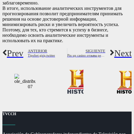
заблаговременно.
В итоге, использование аналитических инструментов для
прогнозирования позволит предпринимателям принимать
решения на основе достоверной информации,
минимизировать риски и увеличить вероятность успеха.
Поэтому, для тех, кто стремится к успеху в бизнесе,
необходимо освоить аналитические инструменты и
использовать их на практике.
Prev
Next
ANTERIOR
SIGUIENTE
Tipobet giriş twitter
Pin up casino отзывы реальных игроков о казино и их стратегиях
TVCCH