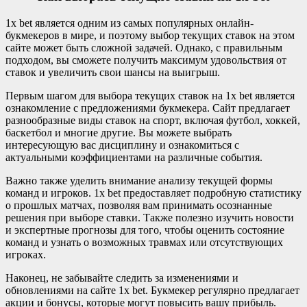
1x bet является одним из самых популярных онлайн-
букмекеров в мире, и поэтому выбор текущих ставок на этом
сайте может быть сложной задачей. Однако, с правильным
подходом, вы сможете получить максимум удовольствия от
ставок и увеличить свои шансы на выигрыш.
Первым шагом для выбора текущих ставок на 1x bet является
ознакомление с предложениями букмекера. Сайт предлагает
разнообразные виды ставок на спорт, включая футбол, хоккей,
баскетбол и многие другие. Вы можете выбрать
интересующую вас дисциплину и ознакомиться с
актуальными коэффициентами на различные события.
Важно также уделить внимание анализу текущей формы
команд и игроков. 1x bet предоставляет подробную статистику
о прошлых матчах, позволяя вам принимать осознанные
решения при выборе ставки. Также полезно изучить новости
и экспертные прогнозы для того, чтобы оценить состояние
команд и узнать о возможных травмах или отсутствующих
игроках.
Наконец, не забывайте следить за изменениями и
обновлениями на сайте 1x bet. Букмекер регулярно предлагает
акции и бонусы, которые могут повысить вашу прибыль.