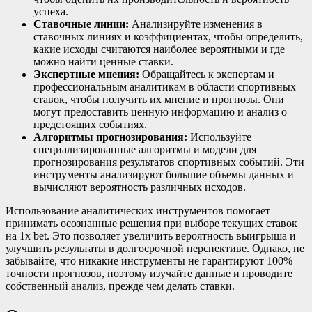
успеха.
Ставочные линии:
Анализируйте изменения в
ставочных линиях и коэффициентах, чтобы определить,
какие исходы считаются наиболее вероятными и где
можно найти ценные ставки.
Экспертные мнения:
Обращайтесь к экспертам и
профессиональным аналитикам в области спортивных
ставок, чтобы получить их мнение и прогнозы. Они
могут предоставить ценную информацию и анализ о
предстоящих событиях.
Алгоритмы прогнозирования:
Используйте
специализированные алгоритмы и модели для
прогнозирования результатов спортивных событий. Эти
инструменты анализируют большие объемы данных и
вычисляют вероятность различных исходов.
Использование аналитических инструментов помогает
принимать осознанные решения при выборе текущих ставок
на 1x bet. Это позволяет увеличить вероятность выигрыша и
улучшить результаты в долгосрочной перспективе. Однако, не
забывайте, что никакие инструменты не гарантируют 100%
точности прогнозов, поэтому изучайте данные и проводите
собственный анализ, прежде чем делать ставки.