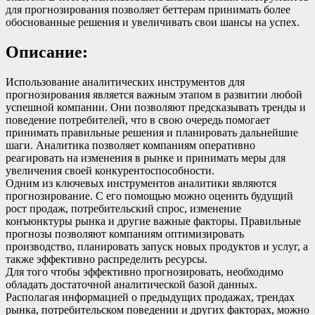
для прогнозирования позволяет беттерам принимать более
обоснованные решения и увеличивать свои шансы на успех.
Описание:
Использование аналитических инструментов для
прогнозирования является важным этапом в развитии любой
успешной компании. Они позволяют предсказывать тренды и
поведение потребителей, что в свою очередь помогает
принимать правильные решения и планировать дальнейшие
шаги. Аналитика позволяет компаниям оперативно
реагировать на изменения в рынке и принимать меры для
увеличения своей конкурентоспособности.
Одним из ключевых инструментов аналитики являются
прогнозирование. С его помощью можно оценить будущий
рост продаж, потребительский спрос, изменение
конъюнктуры рынка и другие важные факторы. Правильные
прогнозы позволяют компаниям оптимизировать
производство, планировать запуск новых продуктов и услуг, а
также эффективно распределить ресурсы.
Для того чтобы эффективно прогнозировать, необходимо
обладать достаточной аналитической базой данных.
Располагая информацией о предыдущих продажах, трендах
рынка, потребительском поведении и других факторах, можно