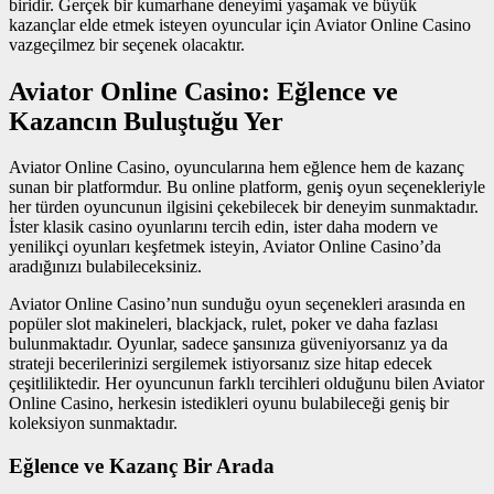
biridir. Gerçek bir kumarhane deneyimi yaşamak ve büyük
kazançlar elde etmek isteyen oyuncular için Aviator Online Casino
vazgeçilmez bir seçenek olacaktır.
Aviator Online Casino: Eğlence ve
Kazancın Buluştuğu Yer
Aviator Online Casino, oyuncularına hem eğlence hem de kazanç
sunan bir platformdur. Bu online platform, geniş oyun seçenekleriyle
her türden oyuncunun ilgisini çekebilecek bir deneyim sunmaktadır.
İster klasik casino oyunlarını tercih edin, ister daha modern ve
yenilikçi oyunları keşfetmek isteyin, Aviator Online Casino’da
aradığınızı bulabileceksiniz.
Aviator Online Casino’nun sunduğu oyun seçenekleri arasında en
popüler slot makineleri, blackjack, rulet, poker ve daha fazlası
bulunmaktadır. Oyunlar, sadece şansınıza güveniyorsanız ya da
strateji becerilerinizi sergilemek istiyorsanız size hitap edecek
çeşitliliktedir. Her oyuncunun farklı tercihleri olduğunu bilen Aviator
Online Casino, herkesin istedikleri oyunu bulabileceği geniş bir
koleksiyon sunmaktadır.
Eğlence ve Kazanç Bir Arada