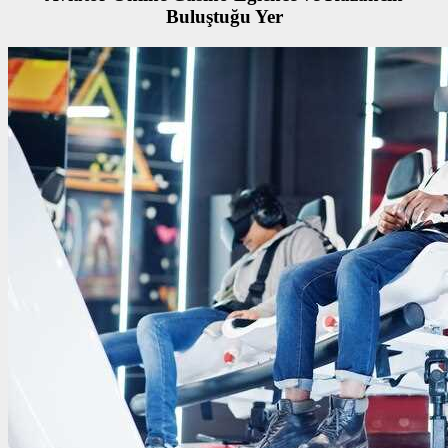
Buluştuğu Yer