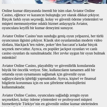
Online kumar dünyasında önemli bir isim olan Aviator Online
Casino, eğlence ve kazancın buluştuğu yer olarak dikkat çekiyor.
Birçok farklı oyun seçeneği, kolay ve güvenli ödeme yöntemleri ve
müşteri memnuniyetine odaklı hizmet anlayışıyla Aviator,
oyunculara keyifli bir kumar deneyimi sunuyor.
Aviator Online Casino’nun sunduğu geniş oyun yelpazesi, her türlü
oyuncunun ilgisini çekiyor. Klasik slot oyunlarından modern video
slotlara, blackjack’ten rulete, poker’den baccarat’a kadar birçok
seçenek mevcuttur. Ayrıca, en popüler jackpot oyunları ve canlı
casino oyunları da sunulmaktadır. Her zevke uygun bir oyun bulmak
mümkün!
Aviator Online Casino, playability ve güvenilirlik konularında
büyük bir öncelik veriyor. Site, kullanıcıların tamamen adil bir
ortamda oyun oynamasını sağlamak için güvenilir oyun
sağlayıcılarıyla işbirliği yapmaktadır. Ayrıca, kişisel ve finansal
bilgilerin korunması için en son şifreleme teknolojilerini
kullanmaktadır.
Aviator Online Casino, oyunculara sağladığı zengin oyun
seçenekleri, kolay ödeme yöntemleri ve profesyonel müşteri
hizmetleriyle Türkiye’nin en güvenilir online kumar sitelerinden