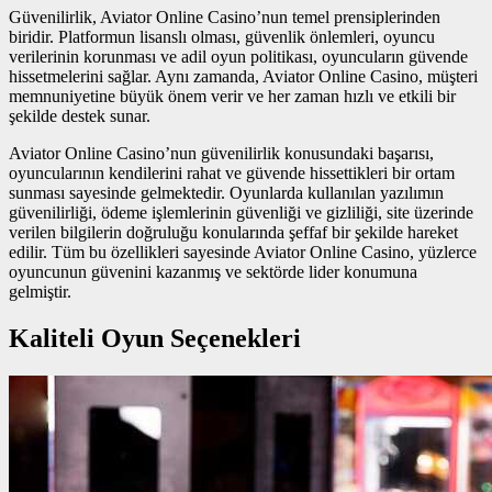
Güvenilirlik, Aviator Online Casino’nun temel prensiplerinden
biridir. Platformun lisanslı olması, güvenlik önlemleri, oyuncu
verilerinin korunması ve adil oyun politikası, oyuncuların güvende
hissetmelerini sağlar. Aynı zamanda, Aviator Online Casino, müşteri
memnuniyetine büyük önem verir ve her zaman hızlı ve etkili bir
şekilde destek sunar.
Aviator Online Casino’nun güvenilirlik konusundaki başarısı,
oyuncularının kendilerini rahat ve güvende hissettikleri bir ortam
sunması sayesinde gelmektedir. Oyunlarda kullanılan yazılımın
güvenilirliği, ödeme işlemlerinin güvenliği ve gizliliği, site üzerinde
verilen bilgilerin doğruluğu konularında şeffaf bir şekilde hareket
edilir. Tüm bu özellikleri sayesinde Aviator Online Casino, yüzlerce
oyuncunun güvenini kazanmış ve sektörde lider konumuna
gelmiştir.
Kaliteli Oyun Seçenekleri