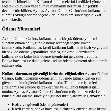
tercih edebilmektedir. Kullanıcılar, ödemelerini istedikleri yöntemi
seçerek kolaylıkla yapabilir ve oyunlarını kesintisiz bir şekilde
devam ettirebilirler. Ayrıca, Aviator Online Casino’nun kullanıcılara
sunmuş olduğu ödeme seçenekleri, hızlı işlem süreleriyle dikkat
çekmektedir.
Ödeme Yöntemleri
Aviator Online Casino, kullanıcılarına birçok ödeme yöntemi
sunarak onlara en uygun ve kolay seçeneği seçme imkanı
tanımaktadır. Kullanıcılar, kredi kartlarını kullanarak hızlı ve güvenli
bir şekilde ödeme yapabilirler. Ayrıca, elektronik cüzdanları
kullanarak da kolaylıkla ödeme işlemlerini gerçekleştirebilirler.
Banka havalesi ise daha geleneksel bir ödeme yöntemi olarak tercih
edilmektedir.
Kullanıcılarımızın güvenliği bizim önceliğimizdir:
Aviator Online
Casino, kullanıcılarının ödemelerini güvende tutmak için en son
güvenlik teknolojilerini kullanmaktadır. Tüm ödeme işlemleri
şifrelenmiş bir şekilde gerçekleştirilir ve kullanıcı bilgileri gizli
tutulur. Ayrıca, Aviator Online Casino’nun müşteri hizmetleri ekibi,
kullanıcılara ödeme süreciyle ilgili her türlü yardımı sağlamaktadır.
Kolay ve güvenli ödeme yöntemleri
Kredi kartları, banka havalesi, elektronik cüzdanlar ve kripto