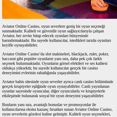
Aviator Online Casino, oyun severlere geniş bir oyun seçeneği
sunmaktadır. Kaliteli ve güvenilir oyun sağlayıcılarıyla çalışan
Aviator, her zevke hitap edecek oyunları bünyesinde
barındırmaktadır. Bu sayede kullanıcılar, istedikleri tarzda oyunları
keyifle oynayabilirler.
Aviator Online Casino’da slot makineleri, blackjack, rulet, poker,
baccarat gibi popüler oyunların yanı sıra, daha pek çok farklı
seçenek bulunmaktadır. Oyunların görsel efektleri ve ses kalitesi
oldukça yüksektir, bu sayede kullanıcılar gerçek bir casino
deneyimini evlerinin rahatlığında yaşayabilirler.
Aviator bahis sitesinde oyun severler ayrıca canlı casino bölümünde
gerçek krupiyeler eşliğinde oyun oynayabilirler. Canlı yayınlanan
oyunlar sayesinde oyuncular, diğer oyuncularla ve krupiyelerle
etkileşimde bulunarak sosyal bir oyun deneyimi yaşayabilirler.
Bunların yanı sıra, avantajlı bonuslar ve promosyonlar ile
kullanıcılarına ekstra kazanç fırsatları sunan Aviator Online Casino,
oyun severlerin gözdesi haline gelmiştir. Kaliteli oyun seçenekleri,