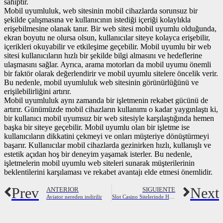
sahiptir.
Mobil uyumluluk, web sitesinin mobil cihazlarda sorunsuz bir
şekilde çalışmasına ve kullanıcının istediği içeriği kolaylıkla
erişebilmesine olanak tanır. Bir web sitesi mobil uyumlu olduğunda,
ekran boyutu ne olursa olsun, kullanıcılar siteye kolayca erişebilir,
içerikleri okuyabilir ve etkileşime geçebilir. Mobil uyumlu bir web
sitesi kullanıcıların hızlı bir şekilde bilgi almasını ve hedeflerine
ulaşmasını sağlar. Ayrıca, arama motorları da mobil uyumu önemli
bir faktör olarak değerlendirir ve mobil uyumlu sitelere öncelik verir.
Bu nedenle, mobil uyumluluk web sitesinin görünürlüğünü ve
erişilebilirliğini artırır.
Mobil uyumluluk aynı zamanda bir işletmenin rekabet gücünü de
artırır. Günümüzde mobil cihazların kullanımı o kadar yaygınlaştı ki,
bir kullanıcı mobil uyumsuz bir web sitesiyle karşılaştığında hemen
başka bir siteye geçebilir. Mobil uyumlu olan bir işletme ise
kullanıcıların dikkatini çekmeyi ve onları müşteriye dönüştürmeyi
başarır. Kullanıcılar mobil cihazlarda gezinirken hızlı, kullanışlı ve
estetik açıdan hoş bir deneyim yaşamak isterler. Bu nedenle,
işletmelerin mobil uyumlu web siteleri sunarak müşterilerinin
beklentilerini karşılaması ve rekabet avantajı elde etmesi önemlidir.
Prev
Next
ANTERIOR
SIGUIENTE
Aviator nereden indirilir
Slot Casino Sitelerinde Heyecan ve Kazançlarınızı Artırın Online Casino Rehberi