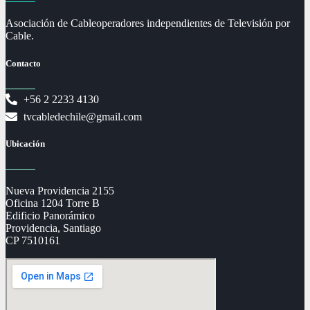
Asociación de Cableoperadores independientes de Televisión por
Cable.
Contacto
+56 2 2233 4130
tvcabledechile@gmail.com
Ubicación
Nueva Providencia 2155
Oficina 1204 Torre B
Edificio Panorámico
Providencia, Santiago
CP 7510161