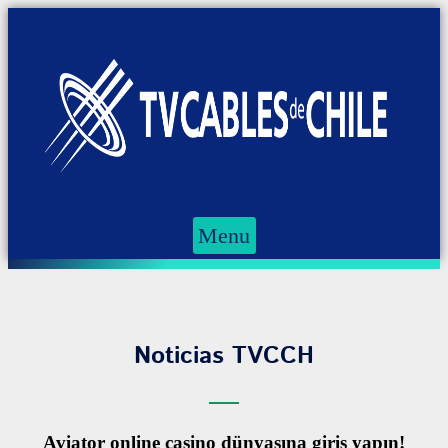
Menu
Noticias TVCCH
Aviator online casino dünyasına giriş yapın!