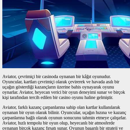
Aviator, çevrimiçi bir casinoda oynanan bir kâğıt oyunudur.
Oyuncular, kartları çevrimiçi olarak çevirerek ve havada asılı bir
uçağın gösterdiği kazançların üzerine bahis oynayarak oyunu
oynarlar. Aviator, heyecan verici bir oyun deneyimi sunar ve birçok
kişi tarafından tercih edilen bir casino oyunu haline gelmiştir.
Aviator, farklı kazanç çarpanlarına sahip olan kartlar kullanılarak
oynanan bir oyun olarak bilinir. Oyuncular, uçağın hızına ve kazanç
çarpanlarına bağlı olarak oyunun sonucunu tahmin etmeye çalışırlar.
Aviator, hızlı tempolu bir oyun olup, heyecanlı bir atmosferde
oynanan birçok kazanç fırsatı sunar. Oyunun başarılı bir strateji ve