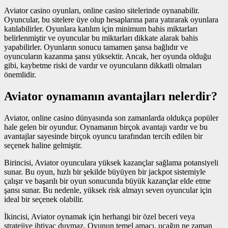
Aviator casino oyunları, online casino sitelerinde oynanabilir.
Oyuncular, bu sitelere üye olup hesaplarına para yatırarak oyunlara
katılabilirler. Oyunlara katılım için minimum bahis miktarları
belirlenmiştir ve oyuncular bu miktarları dikkate alarak bahis
yapabilirler. Oyunların sonucu tamamen şansa bağlıdır ve
oyuncuların kazanma şansı yüksektir. Ancak, her oyunda olduğu
gibi, kaybetme riski de vardır ve oyuncuların dikkatli olmaları
önemlidir.
Aviator oynamanın avantajları nelerdir?
Aviator, online casino dünyasında son zamanlarda oldukça popüler
hale gelen bir oyundur. Oynamanın birçok avantajı vardır ve bu
avantajlar sayesinde birçok oyuncu tarafından tercih edilen bir
seçenek haline gelmiştir.
Birincisi, Aviator oyunculara yüksek kazançlar sağlama potansiyeli
sunar. Bu oyun, hızlı bir şekilde büyüyen bir jackpot sistemiyle
çalışır ve başarılı bir oyun sonucunda büyük kazançlar elde etme
şansı sunar. Bu nedenle, yüksek risk almayı seven oyuncular için
ideal bir seçenek olabilir.
İkincisi, Aviator oynamak için herhangi bir özel beceri veya
stratejiye ihtiyaç duymaz. Oyunun temel amacı, uçağın ne zaman