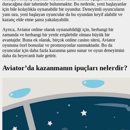
duracağına dair tahminde bulunmaktır. Bu nedenle, yeni başlayanlar
için bile kolaylıkla oynanabilir bir oyundur. Deneyimli oyuncuların
yanı sıra, yeni başlayan oyuncular da bu oyundan keyif alabilir ve
kazanç elde etme şansı yakalayabilir.
Ayrıca, Aviator online olarak oynanabildiği için, herhangi bir
zamanda ve herhangi bir yerde erişilebilir olması büyük bir
avantajdır. Buna ek olarak, birçok online casino sitesi, Aviator
oyununa özel bonuslar ve promosyonlar sunmaktadır. Bu da
oyuncular için daha fazla kazanma şansı sunar ve oyun deneyimini
daha da heyecanlı hale getirir.
Aviator’da kazanmanın ipuçları nelerdir?