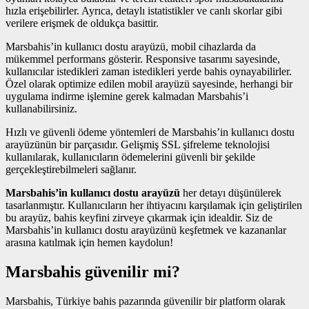
hızla erişebilirler. Ayrıca, detaylı istatistikler ve canlı skorlar gibi
verilere erişmek de oldukça basittir.
Marsbahis’in kullanıcı dostu arayüzü, mobil cihazlarda da
mükemmel performans gösterir. Responsive tasarımı sayesinde,
kullanıcılar istedikleri zaman istedikleri yerde bahis oynayabilirler.
Özel olarak optimize edilen mobil arayüzü sayesinde, herhangi bir
uygulama indirme işlemine gerek kalmadan Marsbahis’i
kullanabilirsiniz.
Hızlı ve güvenli ödeme yöntemleri de Marsbahis’in kullanıcı dostu
arayüzünün bir parçasıdır. Gelişmiş SSL şifreleme teknolojisi
kullanılarak, kullanıcıların ödemelerini güvenli bir şekilde
gerçekleştirebilmeleri sağlanır.
Marsbahis’in kullanıcı dostu arayüzü
her detayı düşünülerek
tasarlanmıştır. Kullanıcıların her ihtiyacını karşılamak için geliştirilen
bu arayüz, bahis keyfini zirveye çıkarmak için idealdir. Siz de
Marsbahis’in kullanıcı dostu arayüzünü keşfetmek ve kazananlar
arasına katılmak için hemen kaydolun!
Marsbahis güvenilir mi?
Marsbahis, Türkiye bahis pazarında güvenilir bir platform olarak