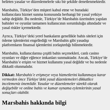
belirten yasalar ve düzenlemelerle sıkı bir şekilde denetlenmektedir.
Marsbahis, Türkiye’den müşteri kabul etme ve buradaki
kullanıcılara hizmet sunma konusunda herhangi bir yasal yetkiye
sahip değildir. Bu nedenle, Türkiye’de Marsbahis üzerinden yapılan
bahisler ve oyunlar tamamen kullanıcının sorumluluğu altındadır ve
yasal riskler içermektedir.
Ayrıca, Türkiye’deki yerel bankaların genellikle bahis siteleri için
ödeme işlemlerini engellediği ve Marsbahis gibi yasadışı
platformların finansal işlemlerini zorlaştırdığı bilinmektedir.
Marsbahis, kullanıcılarına çeşitli bahis seçenekleri, canlı casino
oyunları ve diğer eğlence imkanları sunmaktadır. Ancak, Türkiye’de
Marsbahis’e erişim ve hizmet kullanımı yasal değildir ve bu nedenle
dikkatli olunmalıdır.
Dikkat:
Marsbahis’e erişmeye veya hizmetlerini kullanmaya karar
vermeden önce Türkiye’deki yasal düzenlemeleri dikkatlice
incelemeniz önemlidir. Yasalar ve düzenlemeler sürekli olarak
değişebilir ve online bahis ve kumar oynama eylemlerinin yasal
sonuçları olabilir.
Marsbahis hakkında bilgi