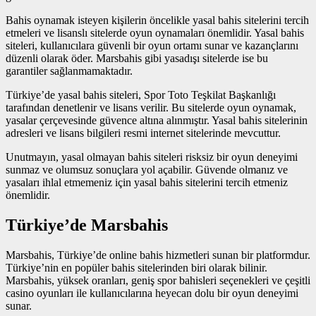
Bahis oynamak isteyen kişilerin öncelikle yasal bahis sitelerini tercih
etmeleri ve lisanslı sitelerde oyun oynamaları önemlidir. Yasal bahis
siteleri, kullanıcılara güvenli bir oyun ortamı sunar ve kazançlarını
düzenli olarak öder. Marsbahis gibi yasadışı sitelerde ise bu
garantiler sağlanmamaktadır.
Türkiye’de yasal bahis siteleri, Spor Toto Teşkilat Başkanlığı
tarafından denetlenir ve lisans verilir. Bu sitelerde oyun oynamak,
yasalar çerçevesinde güvence altına alınmıştır. Yasal bahis sitelerinin
adresleri ve lisans bilgileri resmi internet sitelerinde mevcuttur.
Unutmayın, yasal olmayan bahis siteleri risksiz bir oyun deneyimi
sunmaz ve olumsuz sonuçlara yol açabilir. Güvende olmanız ve
yasaları ihlal etmemeniz için yasal bahis sitelerini tercih etmeniz
önemlidir.
Türkiye’de Marsbahis
Marsbahis, Türkiye’de online bahis hizmetleri sunan bir platformdur.
Türkiye’nin en popüler bahis sitelerinden biri olarak bilinir.
Marsbahis, yüksek oranları, geniş spor bahisleri seçenekleri ve çeşitli
casino oyunları ile kullanıcılarına heyecan dolu bir oyun deneyimi
sunar.