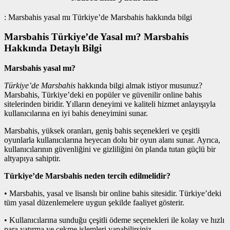
: Marsbahis yasal mı Türkiye’de Marsbahis hakkında bilgi
Marsbahis Türkiye’de Yasal mı? Marsbahis
Hakkında Detaylı Bilgi
Marsbahis yasal mı?
Türkiye’de Marsbahis
hakkında bilgi almak istiyor musunuz?
Marsbahis, Türkiye’deki en popüler ve güvenilir online bahis
sitelerinden biridir. Yılların deneyimi ve kaliteli hizmet anlayışıyla
kullanıcılarına en iyi bahis deneyimini sunar.
Marsbahis, yüksek oranları, geniş bahis seçenekleri ve çeşitli
oyunlarla kullanıcılarına heyecan dolu bir oyun alanı sunar. Ayrıca,
kullanıcılarının güvenliğini ve gizliliğini ön planda tutan güçlü bir
altyapıya sahiptir.
Türkiye’de Marsbahis neden tercih edilmelidir?
• Marsbahis, yasal ve lisanslı bir online bahis sitesidir. Türkiye’deki
tüm yasal düzenlemelere uygun şekilde faaliyet gösterir.
• Kullanıcılarına sunduğu çeşitli ödeme seçenekleri ile kolay ve hızlı
para yatırma ve çekme işlemleri yapabilirsiniz.