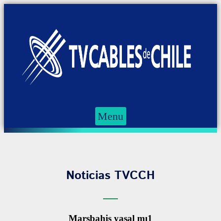
Menu
Noticias TVCCH
Marsbahis yasal mı1