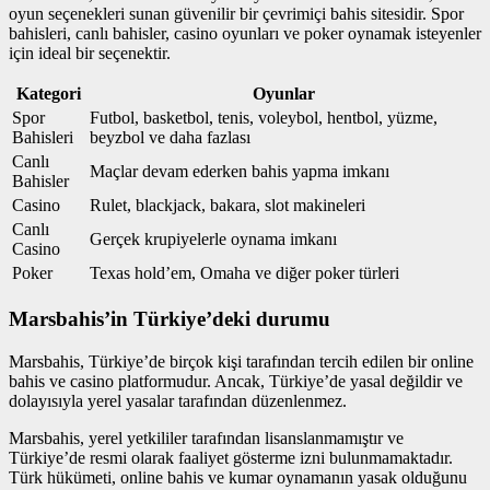
oyun seçenekleri sunan güvenilir bir çevrimiçi bahis sitesidir. Spor
bahisleri, canlı bahisler, casino oyunları ve poker oynamak isteyenler
için ideal bir seçenektir.
Kategori
Oyunlar
Spor
Futbol, ​​basketbol, tenis, voleybol, hentbol, yüzme,
Bahisleri
beyzbol ve daha fazlası
Canlı
Maçlar devam ederken bahis yapma imkanı
Bahisler
Casino
Rulet, blackjack, bakara, slot makineleri
Canlı
Gerçek krupiyelerle oynama imkanı
Casino
Poker
Texas hold’em, Omaha ve diğer poker türleri
Marsbahis’in Türkiye’deki durumu
Marsbahis, Türkiye’de birçok kişi tarafından tercih edilen bir online
bahis ve casino platformudur. Ancak, Türkiye’de yasal değildir ve
dolayısıyla yerel yasalar tarafından düzenlenmez.
Marsbahis, yerel yetkililer tarafından lisanslanmamıştır ve
Türkiye’de resmi olarak faaliyet gösterme izni bulunmamaktadır.
Türk hükümeti, online bahis ve kumar oynamanın yasak olduğunu