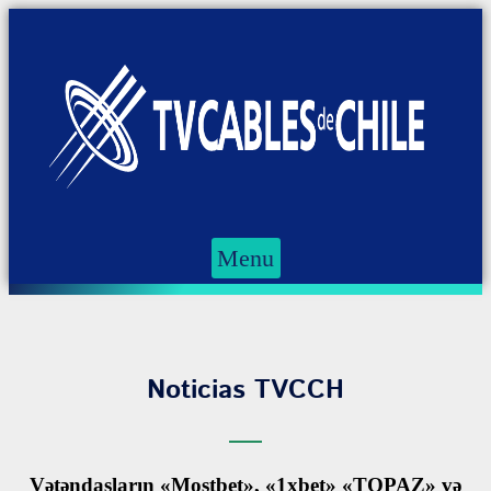
Menu
Noticias TVCCH
Vətəndaşların «Mostbet», «1xbet» «TOPAZ» və