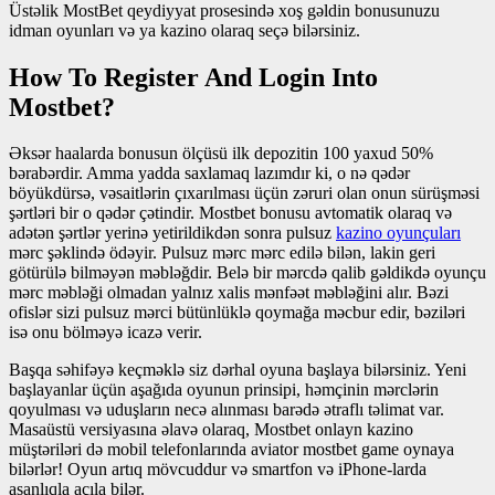
Üstəlik MostBet qeydiyyat prosesində xoş gəldin bonusunuzu
idman oyunları və ya kazino olaraq seçə bilərsiniz.
How To Register And Login Into
Mostbet?
Əksər haalarda bonusun ölçüsü ilk depozitin 100 yaxud 50%
bərabərdir. Amma yadda saxlamaq lazımdır ki, o nə qədər
böyükdürsə, vəsaitlərin çıxarılması üçün zəruri olan onun sürüşməsi
şərtləri bir o qədər çətindir. Mostbet bonusu avtomatik olaraq və
adətən şərtlər yerinə yetirildikdən sonra pulsuz
kazino oyunçuları
mərc şəklində ödəyir. Pulsuz mərc mərc edilə bilən, lakin geri
götürülə bilməyən məbləğdir. Belə bir mərcdə qalib gəldikdə oyunçu
mərc məbləği olmadan yalnız xalis mənfəət məbləğini alır. Bəzi
ofislər sizi pulsuz mərci bütünlüklə qoymağa məcbur edir, bəziləri
isə onu bölməyə icazə verir.
Başqa səhifəyə keçməklə siz dərhal oyuna başlaya bilərsiniz. Yeni
başlayanlar üçün aşağıda oyunun prinsipi, həmçinin mərclərin
qoyulması və uduşların necə alınması barədə ətraflı təlimat var.
Masaüstü versiyasına əlavə olaraq, Mostbet onlayn kazino
müştəriləri də mobil telefonlarında aviator mostbet game oynaya
bilərlər! Oyun artıq mövcuddur və smartfon və iPhone-larda
asanlıqla açıla bilər.