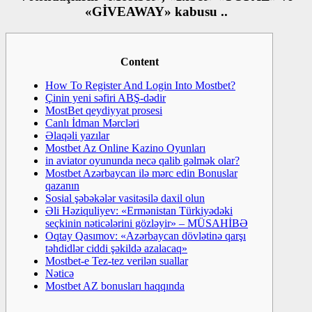
«GİVEAWAY» kabusu ..
Content
How To Register And Login Into Mostbet?
Çinin yeni səfiri ABŞ-dədir
MostBet qeydiyyat prosesi
Canlı İdman Mərcləri
Əlaqəli yazılar
Mostbet Az Online Kazino Oyunları
in aviator oyununda necə qalib gəlmək olar?
Mostbet Azərbaycan ilə mərc edin Bonuslar
qazanın
Sosial şəbəkələr vasitəsilə daxil olun
Əli Həziquliyev: «Ermənistan Türkiyədəki
seçkinin nəticələrini gözləyir» – MÜSAHİBƏ
Oqtay Qasımov: «Azərbaycan dövlətinə qarşı
təhdidlər ciddi şəkildə azalacaq»
Mostbet-e Tez-tez verilən suallar
Nəticə
Mostbet AZ bonusları haqqında