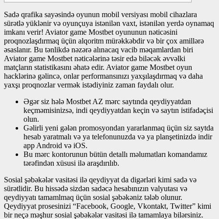
Sadə qrafika sayəsində oyunun mobil versiyası mobil cihazlara
sürətlə yüklənir və oyunçuya istənilən vaxt, istənilən yerdə oynamaq
imkanı verir! Aviator game Mostbet oyununun nəticəsini
proqnozlaşdırmaq üçün alqoritm mürəkkəbdir və bir çox amillərə
əsaslanır. Bu tənlikdə nəzərə alınacaq vacib məqamlardan biri
Aviator game Mostbet nəticələrinə təsir edə biləcək əvvəlki
matçların statistikasını əhatə edir. Aviator game Mostbet oyun
hacklərinə gəlincə, onlar performansınızı yaxşılaşdırmaq və daha
yaxşı proqnozlar vermək istədiyiniz zaman faydalı olur.
Əgər siz hələ Mostbet AZ mərc saytında qeydiyyatdan
keçməmisinizsə, indi qeydiyyatdan keçin və saytın istifadəçisi
olun.
Gəlirli yeni gələn promosyondan yararlanmaq üçün siz saytda
hesab yaratmalı və ya telefonunuzda və ya planşetinizdə indir
app Android və iOS.
Bu mərc kontorunun bütün detallı məlumatları komandamız
tərəfindən xüsusi ilə araşdırılıb.
Sosial şəbəkələr vasitəsi ilə qeydiyyat da digərləri kimi sadə və
sürətlidir. Bu hissədə sizdən sadəcə hesabınızın valyutası və
qeydiyyatı tamamlmaq üçün sosial şəbəkəniz tələb olunur.
Qeydiyyat prosesinizi “Facebook, Google, Vkontakt, Twitter” kimi
bir neçə məşhur sosial şəbəkələr vasitəsi ilə tamamlaya bilərsiniz.