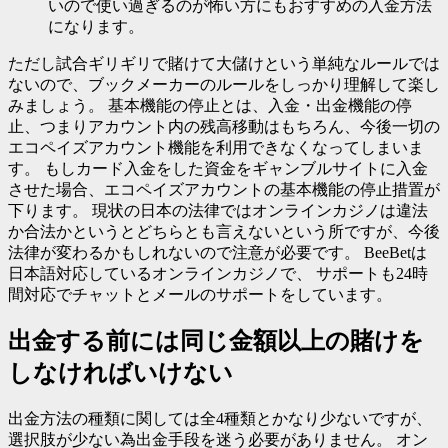
いので使い過ぎるのが怖い方にもおすすめの入金方法
になります。
ただし試合ギリギリで賭けて大儲けという単純なルールでは
ないので、ブックメーカーのルールをしっかり理解して楽し
みましょう。 基本機能の停止とは、入金・出金機能の停
止、つまりアカウント内の残高移動はもちろん、今後一切の
エコペイズアカウント機能を利用できなくなってしまいま
す。 もしカード入金をした資金をギャンブルサイトに入金
させた場合、エコペイズアカウントの基本機能の停止措置が
下ります。 現状の日本の法律ではオンラインカジノは違法
か合法かというとどちらとも言えないという所ですが、今後
法律が変わるかもしれないので注意が必要です。 BeeBetは
日本語対応しているオンラインカジノで、 サポートも24時
間対応でチャットとメールのサポートをしています。
出金する前には同じ金額以上の賭けを
しなければいけない
出金方法の種類に関しては全4種類とかなり少ないですが、
選択肢が少ない為出金手段を迷う必要がありません。 オン