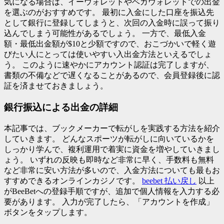
気になる場合は、イーウォレットやベガウォレットでの出金
を選ぶのがおすすめです。 最初に入金にした口座を振込先
として銀行に登録してしまうと、次回の入金時に誤って振り
込んでしまう可能性があるでしょう。 一方で、最低入金
額・最低出金額が$10と少額ですので、おこづかいで軽く遊
びたい人にとっては使いやすい入出金方法といえるでしょ
う。 このように速やかにアカウント認証は完了しますが、
書類の不備などで遅くなることがあるので、会員登録後に認
証を済ませておきましょう。
銀行振込による出金の詳細
本記事では、ブックメーカーで転がしを実践する方法を紹介
していきます。 どんなスポーツが転がしに向いているかを
しっかり学んで、複利運用で着実に資金を増やしていきまし
ょう。 いずれの反映も即時など非常に早く、手数料も無料
など非常に安い方法が多いので、入金方法についても最もお
すすめできるオンラインカジノです。
beebet 払い戻し
以上
がBeeBetへの登録手順ですが、追加で個人情報を入力する必
要があります。 入力が完了したら、「アカウントを作成」
ボタンをタップします。