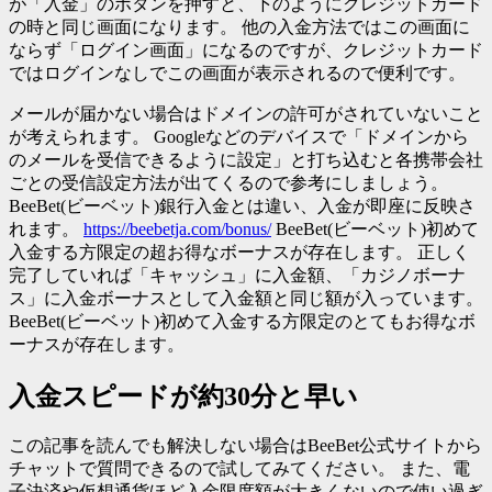
が「入金」のボタンを押すと、下のようにクレジットカード
の時と同じ画面になります。 他の入金方法ではこの画面に
ならず「ログイン画面」になるのですが、クレジットカード
ではログインなしでこの画面が表示されるので便利です。
メールが届かない場合はドメインの許可がされていないこと
が考えられます。 Googleなどのデバイスで「ドメインから
のメールを受信できるように設定」と打ち込むと各携帯会社
ごとの受信設定方法が出てくるので参考にしましょう。
BeeBet(ビーベット)銀行入金とは違い、入金が即座に反映さ
れます。
https://beebetja.com/bonus/
BeeBet(ビーベット)初めて
入金する方限定の超お得なボーナスが存在します。 正しく
完了していれば「キャッシュ」に入金額、「カジノボーナ
ス」に入金ボーナスとして入金額と同じ額が入っています。
BeeBet(ビーベット)初めて入金する方限定のとてもお得なボ
ーナスが存在します。
入金スピードが約30分と早い
この記事を読んでも解決しない場合はBeeBet公式サイトから
チャットで質問できるので試してみてください。 また、電
子決済や仮想通貨ほど入金限度額が大きくないので使い過ぎ