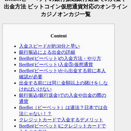
出金方法 ビットコイン仮想通貨対応のオンライン
カジノオンカジ一覧
Content
入金スピードが約30分と早い
銀行振込による出金の詳細
BeeBet(ビーベット)の入金方法・やり方
BeeBet(ビーベット)入金⑤:仮想通貨
BeeBet(ビーベット)から出金する前に本人
確認が必要
出金する前には同じ金額以上の賭けをしな
ければいけない
銀行振込(銀行送金)での入金や出金の際の
通貨
BeeBet（ビーベット）は違法？日本では合
法じゃない！？
クレジットカードで入金するデメリット
BeeBet(ビーベット)にクレジットカードで