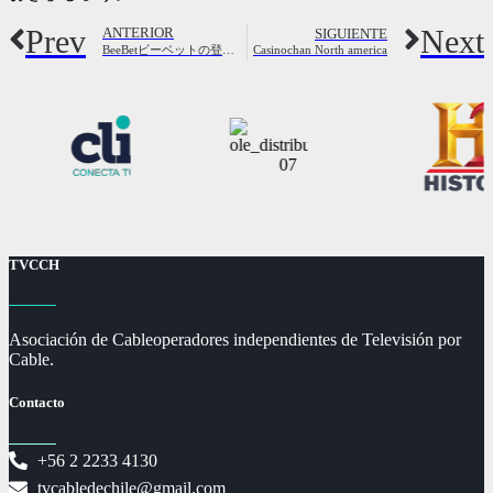
Prev
Next
ANTERIOR
SIGUIENTE
BeeBetビーベットの登録方法！本人確認KYCと入金のやり方・始め方を徹底解説！ オンラインポーカーメディア【オンカジレコード】
Casinochan North america
TVCCH
Asociación de Cableoperadores independientes de Televisión por
Cable.
Contacto
+56 2 2233 4130
tvcabledechile@gmail.com