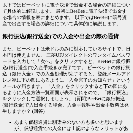
以下ではビーベットに電子決済で出金する場合の詳細につい
て具体的に解説します。 最初にBeeBetに電子決済で出金す
る場合の情報を表にまとめます。 以下ではBeeBetに暗号資
産で出金する場合の詳細について具体的に解説します。
銀行振込(銀行送金)での入金や出金の際の通貨
また、ビーベットは米ドルのみに対応しているサイトで、日
本円は使えません。 三菱UFJダイレクトのワンタイムパスワ
ードを入力して「次へ」をクリックすると、BeeBetに銀行振
込(銀行送金)で入金手続きが完了です。 ビーベットの銀行振
込（銀行入金）での入金処理が完了すると、登録メールアド
レス宛に下の図にあるように「入金完了のお知らせ」という
メールが届きます。 「入金」をクリックすると下の図にあ
るように入金方法一覧画面が表示されるので、「銀行振込」
をクリックして選択しましょう。 (質問)BeeBetに銀行振込
(銀行送金)で入出金する場合、入金手数料や出金手数料は発
生しますか？ (回答)
あまり仮想通貨に馴染みのない方も多いと思います
が、仮想通貨での入金には上記のようなメリットがあ