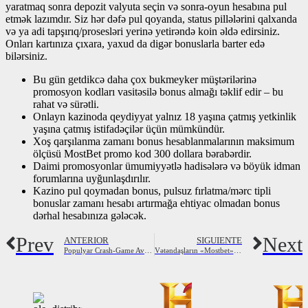
yaratmaq sonra depozit valyuta seçin və sonra-oyun hesabına pul
etmək lazımdır. Siz hər dəfə pul qoyanda, status pillələrini qalxanda
və ya adi tapşırıq/prosesləri yerinə yetirəndə koin əldə edirsiniz.
Onları kartınıza çıxara, yaxud da digər bonuslarla barter edə
bilərsiniz.
Bu gün getdikcə daha çox bukmeyker müştərilərinə
promosyon kodları vasitəsilə bonus almağı təklif edir – bu
rahat və sürətli.
Onlayn kazinoda qeydiyyat yalnız 18 yaşına çatmış yetkinlik
yaşına çatmış istifadəçilər üçün mümkündür.
Xoş qarşılanma zamanı bonus hesablanmalarının maksimum
ölçüsü MostBet promo kod 300 dollara bərabərdir.
Daimi promosyonlar ümumiyyətlə hadisələrə və böyük idman
forumlarına uyğunlaşdırılır.
Kazino pul qoymadan bonus, pulsuz fırlatma/mərc tipli
bonuslar zamanı hesabı artırmağa ehtiyac olmadan bonus
dərhal hesabınıza gələcək.
Prev
Next
ANTERIOR
SIGUIENTE
Populyar Crash-Game Aviator Necə oynamaq olar? Təhsil Portalı
Vətəndaşların «Mostbet», «1xbet» «TOPAZ» və «GİVEAWAY» kabusu ..