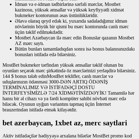
İdman və e-idman tədbirlərinə sərfəli mərclər, Mostbet
kazinosu, yüksək əmsallar və yüksək keyfiyyətli xidmət
bukmeker kontorunun əsas üstünlükləridir.
Əlavə olaraq qeyd edək ki, yuxarıda sadaladığımız idman
növlərinin böyük bir qismi bu mərc kontorunda canlı mərc
üçün təklif edilməkdədir.
Mostbet Azərbaycan ilə mərc edin Bonuslar qazanın Mostbet
AZ mərc saytı.
Bütün bunları tamamladıqdan sonra isə bonus balanısınızdakı
bonusları istifadə edə bilərsiniz.
MostBet bukmeker tərfindən yüksək əmsallar təklif olunan bu
oyunları seçərək mərc şirkətində öz mərclərinizi yerləşdirə bilərsiniz.
144 $ bonus tələb edinMostBet teklifler, canlı mərclər və
uduşlarınızın ödənməsi 3000-DƏN ARTIQ ÖDƏNİŞ
TERMİNALIMIZ VƏ İSTİFADƏÇİ DOSTU
İNTERFEYSİMİZLƏ 7/24 XİDMƏTİNİZDƏYİK! Tamamilə hər
hansı bir əl cihazı və ya fərdi kompüter sahibi növbəti mərc edə
biləcək. Oyunun uyğun variantını tapmaq üçün İnternet
brauzerindən istifadə etmək kifayətdir.
bet azerbaycan, 1xbet az, merc saytlari
Aktiv istifadəçilər hədiyyəyə arxalana bilərlər MostBet promo kod