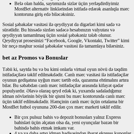
Belə olan halda, saytımızda sizlər üçün yerləşdirdiyimiz
MostBet alternativ linklərindən istifadə edərək asanlıqla mərc
kontoruna giriş edə biləcəksiniz.
Sosial şəbəkələr vasitəsi ilə qeydiyyat da digərləri kimi sadə və
sürətlidir. Bu hissədə sizdən sadəcə hesabınızın valyutası və
qeydiyyatı tamamlmaq üçün sosial şəbəkəniz tələb olunur.
Qeydiyyat prosesinizi “Facebook, Google, Vkontakt, Twitter” kimi
bir neçə məşhur sosial şəbəkələr vasitəsi ilə tamamlaya bilərsiniz.
bet az Promos və Bonuslar
Təbii ki, saytda bu və bu kimi onlarla virtual oyun növü də təqdim
istifadəçilərə təklif edilməkdədir. Canlı mərc vasitəsi ilə istifadəçilər
oyunun gedişatına uyğun mərc tərtib edə, qazanma ehtimalını artıra
bilər. Bu səbəbdən canlı mərc istifadəçilər arasında kifayət qədər
populyardır. Əlavə olaraq qeyd edək ki, yuxarıda sadaladığımız
idman növlərinin böyük bir qismi bu mərc kontorunda canlı mərc
üçün təklif edilməkdədir. Həmçinin canlı mərc üçün ortalama bir
MostBet futbol oyununa 200-dən çox mərc marketi təklif edilir.
Bir çox pulsuz bahis və depozit bonusları yalnız Express
bahisləri üçün əlçatan olsa da, yeni oyunçular bəzən bir
bahisdə bahis etmək imkanı var.
4 və ya daha artıq idman hadisəsindən ibarət ekpress kuponlar