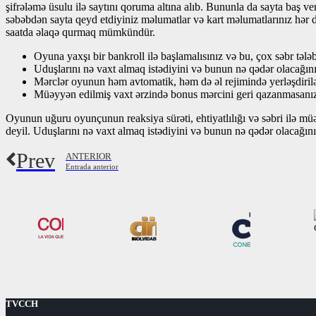
şifrələmə üsulu ilə saytını qoruma altına alıb. Bununla da sayta baş ve
səbəbdən sayta qeyd etdiyiniz məlumatlar və kart məlumatlarınız hər da
saatda əlaqə qurmaq mümkündür.
Oyuna yaxşı bir bankroll ilə başlamalısınız və bu, çox səbr tələ
Uduşlarını nə vaxt almaq istədiyini və bunun nə qədər olacağını
Mərclər oyunun həm avtomatik, həm də əl rejimində yerləşdirilə 
Müəyyən edilmiş vaxt ərzində bonus mərcini geri qazanmasanız,
Oyunun uğuru oyunçunun reaksiya sürəti, ehtiyatlılığı və səbri ilə müə
deyil. Uduşlarını nə vaxt almaq istədiyini və bunun nə qədər olacağını
Prev
ANTERIOR
Entrada anterior
TVCCH