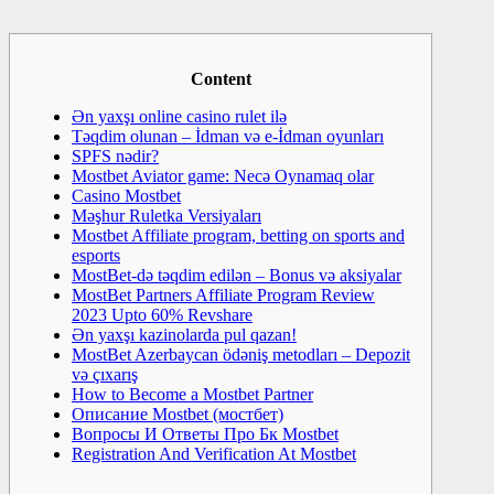
Content
Ən yaxşı online casino rulet ilə
Təqdim olunan – İdman və e-İdman oyunları
SPFS nədir?
Mostbet Aviator game: Necə Oynamaq olar
Casino Mostbet
Məşhur Ruletka Versiyaları
Mostbet Affiliate program, betting on sports and
esports
MostBet-də təqdim edilən – Bonus və aksiyalar
MostBet Partners Affiliate Program Review
2023 Upto 60% Revshare
Ən yaxşı kazinolarda pul qazan!
MostBet Azerbaycan ödəniş metodları – Depozit
və çıxarış
How to Become a Mostbet Partner
Описание Mostbet (мостбет)
Вопросы И Ответы Про Бк Mostbet
Registration And Verification At Mostbet