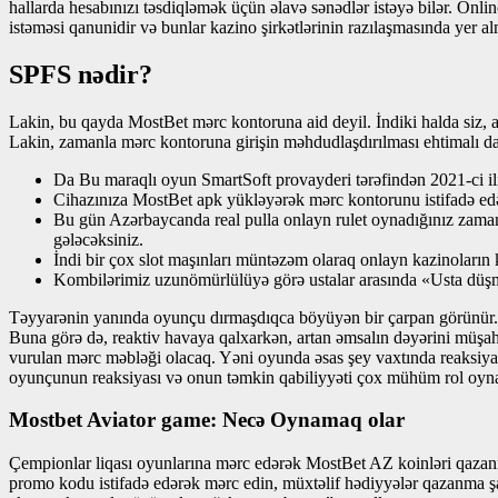
hallarda hesabınızı təsdiqləmək üçün əlavə sənədlər istəyə bilər. Onlin
istəməsi qanunidir və bunlar kazino şirkətlərinin razılaşmasında yer al
SPFS nədir?
Lakin, bu qayda MostBet mərc kontoruna aid deyil. İndiki halda siz, a
Lakin, zamanla mərc kontoruna girişin məhdudlaşdırılması ehtimalı 
Da Bu maraqlı oyun SmartSoft provayderi tərəfindən 2021-ci ili
Cihazınıza MostBet apk yükləyərək mərc kontorunu istifadə edə 
Bu gün Azərbaycanda real pulla onlayn rulet oynadığınız zaman 
gələcəksiniz.
İndi bir çox slot maşınları müntəzəm olaraq onlayn kazinoların
Kombilərimiz uzunömürlülüyə görə ustalar arasında «Usta düşmə
Təyyarənin yanında oyunçu dırmaşdıqca böyüyən bir çarpan görünür. 
Buna görə də, reaktiv havaya qalxarkən, artan əmsalın dəyərini müşa
vurulan mərc məbləği olacaq. Yəni oyunda əsas şey vaxtında reaksi
oyunçunun reaksiyası və onun təmkin qabiliyyəti çox mühüm rol oyna
Mostbet Aviator game: Necə Oynamaq olar
Çempionlar liqası oyunlarına mərc edərək MostBet AZ koinləri qa
promo kodu istifadə edərək mərc edin, müxtəlif hədiyyələr qazanma şa