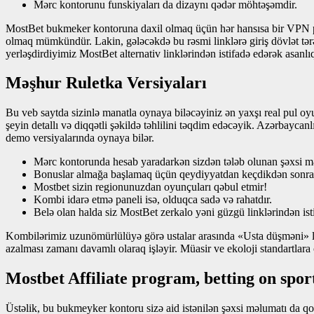
Mərc kontorunu funskiyaları da dizaynı qədər möhtəşəmdir.
MostBet bukmeker kontoruna daxil olmaq üçün hər hansısa bir VPN pr
olmaq mümkündür. Lakin, gələcəkdə bu rəsmi linklərə giriş dövlət tərə
yerləşdirdiyimiz MostBet alternativ linklərindən istifadə edərək asanlı
Məşhur Ruletka Versiyaları
Bu veb saytda sizinlə manatla oynaya biləcəyiniz ən yaxşı real pul oyunl
şeyin detallı və diqqətli şəkildə təhlilini təqdim edəcəyik. Azərbaycan
demo versiyalarında oynaya bilər.
Mərc kontorunda hesab yaradarkən sizdən tələb olunan şəxsi məl
Bonuslar almağa başlamaq üçün qeydiyyatdan keçdikdən sonra M
Mostbet sizin regionunuzdan oyunçuları qəbul etmir!
Kombi idarə etmə paneli isə, olduqca sadə və rahatdır.
Belə olan halda siz MostBet zerkalo yəni güzgü linklərindən isti
Kombilərimiz uzunömürlülüyə görə ustalar arasında «Usta düşməni» ləq
azalması zamanı davamlı olaraq işləyir. Müasir ve ekoloji standartla
Mostbet Affiliate program, betting on spor
Üstəlik, bu bukmeyker kontoru sizə aid istənilən şəxsi məlumatı da qo