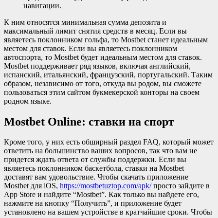
навигации.
К ним относятся минимальная сумма депозита и
максимальный лимит снятия средств в месяц. Если вы
являетесь поклонником гольфа, то Mostbet станет идеальным
местом для ставок. Если вы являетесь поклонником
автоспорта, то Mostbet будет идеальным местом для ставок.
Mostbet поддерживает ряд языков, включая английский,
испанский, итальянский, французский, португальский. Таким
образом, независимо от того, откуда вы родом, вы сможете
пользоваться этим сайтом букмекерской конторы на своем
родном языке.
Mostbet Online: ставки на спорт
Кроме того, у них есть обширный раздел FAQ, который может
ответить на большинство ваших вопросов, так что вам не
придется ждать ответа от службы поддержки. Если вы
являетесь поклонником баскетбола, ставки на Mostbet
доставят вам удовольствие. Чтобы скачать приложение
Mostbet для iOS,
https://mostbetuztop.com/apk/
просто зайдите в
App Store и найдите “Mostbet”. Как только вы найдете его,
нажмите на кнопку “Получить”, и приложение будет
установлено на вашем устройстве в кратчайшие сроки. Чтобы