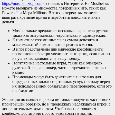
https://mostbetuztop.com
от ставок в Интернете. На Mostbet вы
можете выбирать из множества лотерейных игр, таких как
Powerball и Mega Millions. В этих лотереях вы можете
выиграть крупные призы и заработать дополнительные
деньги.
Mostbet также предлагает несколько вариантов рулетки,
таких как американская, европейская и французская.
К ним относятся минимальная сумма депозита и
максимальный лимит снятия средств в месяц.
В игре представлены динамические коэффициенты,
позволяющие быстро увеличить выигрыш, если шансы
на успех складываются в вашу пользу.
Популярные настольные игры, такие как блэкджек,
рулетка, баккара и покер, часто встречаются в живых
казино.
Промокоды могут быть действительны только для
определенных видов спортивных услуг, поэтому перед
их использованием обязательно перепроверьте, если это
необходимо.
Эта акция позволяет игрокам не только получить часть своих
проигрышей обратно, но и продолжать наслаждаться игрой с
дополнительным комфортом. Чтобы воспользоваться
кэшбеком, достаточно просто участвовать в акции,