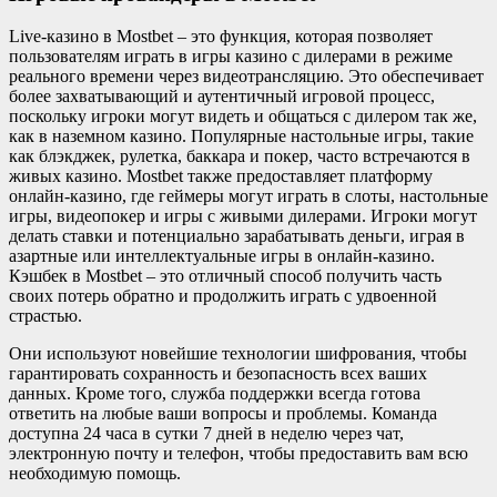
Live-казино в Mostbet – это функция, которая позволяет
пользователям играть в игры казино с дилерами в режиме
реального времени через видеотрансляцию. Это обеспечивает
более захватывающий и аутентичный игровой процесс,
поскольку игроки могут видеть и общаться с дилером так же,
как в наземном казино. Популярные настольные игры, такие
как блэкджек, рулетка, баккара и покер, часто встречаются в
живых казино. Mostbet также предоставляет платформу
онлайн-казино, где геймеры могут играть в слоты, настольные
игры, видеопокер и игры с живыми дилерами. Игроки могут
делать ставки и потенциально зарабатывать деньги, играя в
азартные или интеллектуальные игры в онлайн-казино.
Кэшбек в Mostbet – это отличный способ получить часть
своих потерь обратно и продолжить играть с удвоенной
страстью.
Они используют новейшие технологии шифрования, чтобы
гарантировать сохранность и безопасность всех ваших
данных. Кроме того, служба поддержки всегда готова
ответить на любые ваши вопросы и проблемы. Команда
доступна 24 часа в сутки 7 дней в неделю через чат,
электронную почту и телефон, чтобы предоставить вам всю
необходимую помощь.