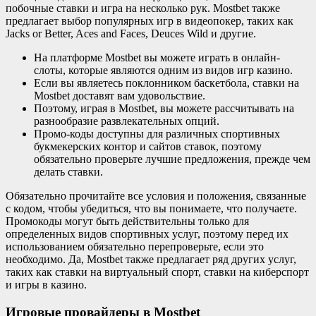
побочные ставки и игра на несколько рук. Mostbet также
предлагает выбор популярных игр в видеопокер, таких как
Jacks or Better, Aces and Faces, Deuces Wild и другие.
На платформе Mostbet вы можете играть в онлайн-
слоты, которые являются одним из видов игр казино.
Если вы являетесь поклонником баскетбола, ставки на
Mostbet доставят вам удовольствие.
Поэтому, играя в Mostbet, вы можете рассчитывать на
разнообразие развлекательных опций.
Промо-коды доступны для различных спортивных
букмекерских контор и сайтов ставок, поэтому
обязательно проверьте лучшие предложения, прежде чем
делать ставки.
Обязательно прочитайте все условия и положения, связанные
с кодом, чтобы убедиться, что вы понимаете, что получаете.
Промокоды могут быть действительны только для
определенных видов спортивных услуг, поэтому перед их
использованием обязательно перепроверьте, если это
необходимо. Да, Mostbet также предлагает ряд других услуг,
таких как ставки на виртуальный спорт, ставки на киберспорт
и игры в казино.
Игровые провайдеры в Mostbet