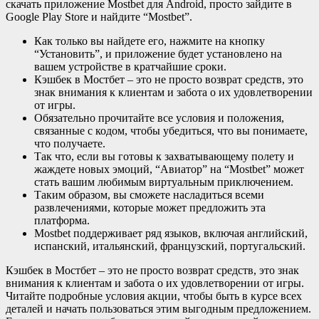
скачать приложение Mostbet для Android, просто зайдите в
Google Play Store и найдите “Mostbet”.
Как только вы найдете его, нажмите на кнопку
“Установить”, и приложение будет установлено на
вашем устройстве в кратчайшие сроки.
Кэшбек в Мостбет – это не просто возврат средств, это
знак внимания к клиентам и забота о их удовлетворении
от игры.
Обязательно прочитайте все условия и положения,
связанные с кодом, чтобы убедиться, что вы понимаете,
что получаете.
Так что, если вы готовы к захватывающему полету и
жаждете новых эмоций, “Авиатор” на “Mostbet” может
стать вашим любимым виртуальным приключением.
Таким образом, вы сможете насладиться всеми
развлечениями, которые может предложить эта
платформа.
Mostbet поддерживает ряд языков, включая английский,
испанский, итальянский, французский, португальский.
Кэшбек в Мостбет – это не просто возврат средств, это знак
внимания к клиентам и забота о их удовлетворении от игры.
Читайте подробные условия акции, чтобы быть в курсе всех
деталей и начать пользоваться этим выгодным предложением.