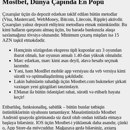
Mostbet, Dünya Çapında En Popü
Çıxarışlar üçün də depozit edərkən təklif edilən bütün metodlar
(Visa, Mastercard, WebMoney, Bitcoin, Litecoin, Ripple) aktivdir.
Çıxarışları yalnız depozit etdiyiniz metodlara etmək mümkündür. Bu
kimi halların qarşısını almaq üçün, bu barədə bankınızla əlaqə
saxlamağınız tövsiyə olunandır. Minimum çıxarış miqdarı isə 15
AZN təşkil etməkdədir.
Həmçinin sözügedən ekspress tipli kuponlar azı 3 oyundan
ibarət olmalı, hər oyunun əmsalı 1.40-dan yüksək olmalıdır.
Mərc edərkən, mərc kimi əsas deyil, əlavə hesabı seçmək
lazımdır.
Yəni, həm MostBet mobile app versiyası da veb versiya kimi
sürətli və optimallaşdırılmış şəkildədir.
Lakin bahislərin rahatlığı üçün Mostbet.com bukmeker şirkəti
vaxtaşırı yeni güzgüləri tənzimləyir.
EManat ilə bütün ödənişləri rahat, sürətli və etibarlı həyata
keçir!
Etibarlılıq, funksionallıq, sabitlik – bütün bunlar tətbiqin
üstünlüklərinin siyahısını tamamlayır. Masaüstünüzdə Mostbet
Android qısayolu görünəndə siz daxil olub ondan istifadə etməyə
başlaya bilərsiniz. IOS üçün Mostbet-i yükləmək daha asandır, çünki
o, App Store-da mövcuddur. Mağazaya gedə bilərsiniz, axtarış