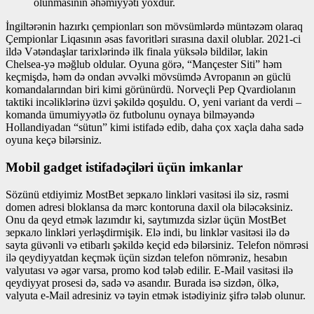
olunmasının əhəmiyyəti yoxdur.
İngiltərənin hazırkı çempionları son mövsümlərdə müntəzəm olaraq
Çempionlar Liqasının əsas favoritləri sırasına daxil olublar. 2021-ci
ildə Vətəndaşlar tarixlərində ilk finala yüksələ bildilər, lakin
Chelsea-yə məğlub oldular. Oyuna görə, “Mançester Siti” həm
keçmişdə, həm də ondan əvvəlki mövsümdə Avropanın ən güclü
komandalarından biri kimi görünürdü. Norveçli Pep Qvardiolanın
taktiki incəliklərinə üzvi şəkildə qoşuldu. O, yeni variant da verdi –
komanda ümumiyyətlə öz futbolunu oynaya bilməyəndə
Hollandiyadan “sütun” kimi istifadə edib, daha çox xaçla daha sadə
oyuna keçə bilərsiniz.
Mobil gadget istifadəçiləri üçün imkanlar
Sözünü etdiyimiz MostBet зеркало linkləri vasitəsi ilə siz, rəsmi
domen adresi bloklansa da mərc kontoruna daxil ola biləcəksiniz.
Onu da qeyd etmək lazımdır ki, saytımızda sizlər üçün MostBet
зеркало linkləri yerləşdirmişik. Elə indi, bu linklər vasitəsi ilə də
sayta güvənli və etibarlı şəkildə keçid edə bilərsiniz. Telefon nömrəsi
ilə qeydiyyatdan keçmək üçün sizdən telefon nömrəniz, hesabın
valyutası və əgər varsa, promo kod tələb edilir. E-Mail vasitəsi ilə
qeydiyyat prosesi də, sadə və asandır. Burada isə sizdən, ölkə,
valyuta e-Mail adresiniz və təyin etmək istədiyiniz şifrə tələb olunur.